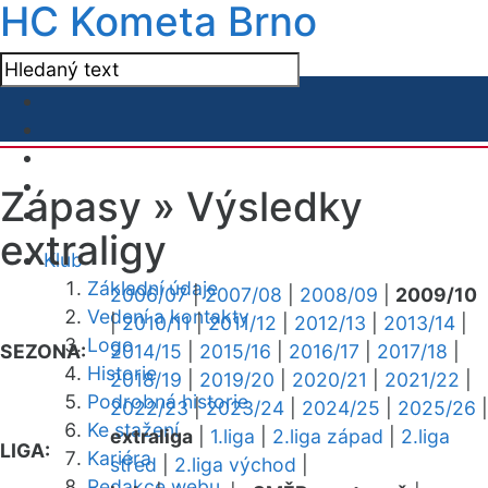
HC Kometa Brno
Zápasy »
Výsledky
extraligy
Klub
Základní údaje
2006/07
|
2007/08
|
2008/09
|
2009/10
Vedení a kontakty
|
2010/11
|
2011/12
|
2012/13
|
2013/14
|
Logo
SEZONA:
2014/15
|
2015/16
|
2016/17
|
2017/18
|
Historie
2018/19
|
2019/20
|
2020/21
|
2021/22
|
Podrobná historie
2022/23
|
2023/24
|
2024/25
|
2025/26
|
Ke stažení
extraliga
|
1.liga
|
2.liga západ
|
2.liga
LIGA:
Kariéra
střed
|
2.liga východ
|
Redakce webu