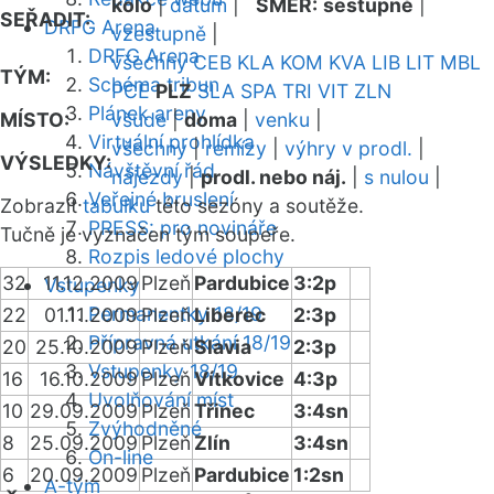
kolo
|
datum
|
SMĚR:
sestupně
|
SEŘADIT:
DRFG Arena
vzestupně
|
DRFG Arena
všechny
CEB
KLA
KOM
KVA
LIB
LIT
MBL
TÝM:
Schéma tribun
PCE
PLZ
SLA
SPA
TRI
VIT
ZLN
Plánek areny
MÍSTO:
všude
|
doma
|
venku
|
Virtuální prohlídka
všechny
|
remízy
|
výhry v prodl.
|
VÝSLEDKY:
Návštěvní řád
nájezdy
|
prodl. nebo náj.
|
s nulou
|
Veřejné bruslení
Zobrazit
tabulku
této sezóny a soutěže.
PRESS: pro novináře
Tučně je vyznačen tým soupeře.
Rozpis ledové plochy
32
11.12.2009
Plzeň
Pardubice
3:2p
Vstupenky
Permanentky 18/19
22
01.11.2009
Plzeň
Liberec
2:3p
Přípravná utkání 18/19
20
25.10.2009
Plzeň
Slavia
2:3p
Vstupenky 18/19
16
16.10.2009
Plzeň
Vítkovice
4:3p
Uvolňování míst
10
29.09.2009
Plzeň
Třinec
3:4sn
Zvýhodněné
8
25.09.2009
Plzeň
Zlín
3:4sn
On-line
6
20.09.2009
Plzeň
Pardubice
1:2sn
A-tým