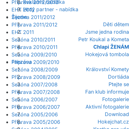
Reklamní nabídka
Příprava 2012/2013
Hrdý partner - nabídka
EHT 2012
Žijeme
Sezóna 2011/2012
Děti dětem
Příprava 2011/2012
Jsme jedna rodina
EHT 2011
Petr Koukal a Kometa
Sezóna 2010/2011
Chlapi ŽENÁM
Příprava 2010/2011
Hokejová tombola
Sezóna 2009/2010
Fanzóna
Příprava 2009/2010
Království Komety
Sezóna 2008/2009
Dortiáda
Příprava 2008/2009
Ptejte se
Sezóna 2007/2008
Fan klub informuje
Příprava 2007/2008
Fotogalerie
Sezóna 2006/2007
Aktivní fotogalerie
Příprava 2006/2007
Download
Sezóna 2005/2006
Hokejchat.cz
Příprava 2005/2006