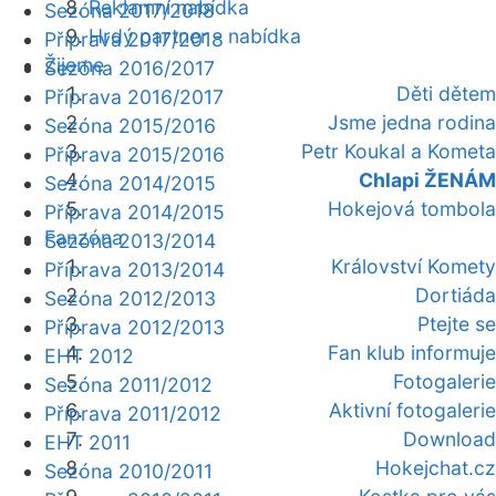
Reklamní nabídka
Sezóna 2017/2018
Hrdý partner - nabídka
Příprava 2017/2018
Žijeme
Sezóna 2016/2017
Děti dětem
Příprava 2016/2017
Jsme jedna rodina
Sezóna 2015/2016
Petr Koukal a Kometa
Příprava 2015/2016
Chlapi ŽENÁM
Sezóna 2014/2015
Hokejová tombola
Příprava 2014/2015
Fanzóna
Sezóna 2013/2014
Království Komety
Příprava 2013/2014
Dortiáda
Sezóna 2012/2013
Ptejte se
Příprava 2012/2013
Fan klub informuje
EHT 2012
Fotogalerie
Sezóna 2011/2012
Aktivní fotogalerie
Příprava 2011/2012
Download
EHT 2011
Hokejchat.cz
Sezóna 2010/2011