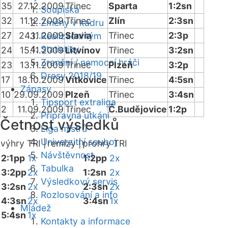
35
27.12.2009
Třinec
Sparta
1:2sn
Soupiska
32
11.12.2009
Třinec
Zlín
2:3sn
Změny v kádru
27
24.11.2009
Slavia
Třinec
2:3p
Realizační tým
Statistiky
24
15.11.2009
Litvínov
Třinec
3:2sn
Zranění / nemocní hráči
23
13.11.2009
Třinec
Plzeň
3:2p
Dresy 2018/19
17
18.10.2009
Vítkovice
Třinec
4:5sn
Zápasy
10
29.09.2009
Plzeň
Třinec
3:4sn
Tipsport extraliga
2
11.09.2009
Třinec
Č.Budějovice
1:2p
Přípravná utkání
Četnost výsledků
Liga mistrů
Univerzitní souboj
výhry TRI |
remízy |
prohry TRI
Návštěvnost
2:1pp
1x
1:2pp
2x
Tabulka
3:2pp
2x
1:2sn
2x
Výsledkový servis
3:2sn
2x
2:3sn
2x
Rozlosování a info
4:3sn
2x
3:4sn
1x
Mládež
5:4sn
1x
Kontakty a informace