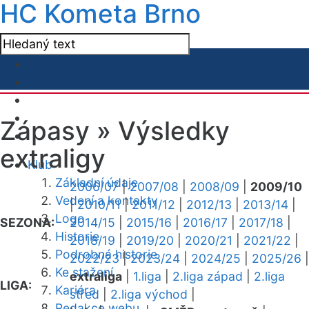
HC Kometa Brno
Zápasy »
Výsledky
extraligy
Klub
Základní údaje
2006/07
|
2007/08
|
2008/09
|
2009/10
Vedení a kontakty
|
2010/11
|
2011/12
|
2012/13
|
2013/14
|
Logo
SEZONA:
2014/15
|
2015/16
|
2016/17
|
2017/18
|
Historie
2018/19
|
2019/20
|
2020/21
|
2021/22
|
Podrobná historie
2022/23
|
2023/24
|
2024/25
|
2025/26
|
Ke stažení
extraliga
|
1.liga
|
2.liga západ
|
2.liga
LIGA:
Kariéra
střed
|
2.liga východ
|
Redakce webu