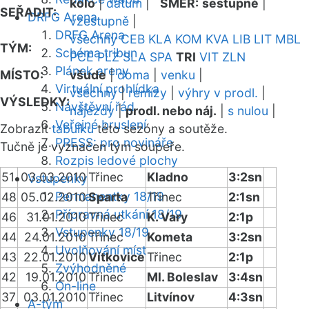
kolo
|
datum
|
SMĚR:
sestupně
|
SEŘADIT:
DRFG Arena
vzestupně
|
DRFG Arena
všechny
CEB
KLA
KOM
KVA
LIB
LIT
MBL
TÝM:
Schéma tribun
PCE
PLZ
SLA
SPA
TRI
VIT
ZLN
Plánek areny
MÍSTO:
všude
|
doma
|
venku
|
Virtuální prohlídka
všechny
|
remízy
|
výhry v prodl.
|
VÝSLEDKY:
Návštěvní řád
nájezdy
|
prodl. nebo náj.
|
s nulou
|
Veřejné bruslení
Zobrazit
tabulku
této sezóny a soutěže.
PRESS: pro novináře
Tučně je vyznačen tým soupeře.
Rozpis ledové plochy
51
03.03.2010
Třinec
Kladno
3:2sn
Vstupenky
Permanentky 18/19
48
05.02.2010
Sparta
Třinec
2:1sn
Přípravná utkání 18/19
46
31.01.2010
Třinec
K. Vary
2:1p
Vstupenky 18/19
44
24.01.2010
Třinec
Kometa
3:2sn
Uvolňování míst
43
22.01.2010
Vítkovice
Třinec
2:1p
Zvýhodněné
42
19.01.2010
Třinec
Ml. Boleslav
3:4sn
On-line
37
03.01.2010
Třinec
Litvínov
4:3sn
A-tým