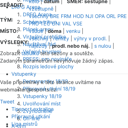
kolo
|
datum
|
SMĚR:
sestupně
|
SEŘADIT:
DRFG Arena
vzestupně
|
DRFG Arena
všechny
BRE
FRM
HOD
NJI
OPA
ORL
PRE
TÝM:
Schéma tribun
PRO
TEC
UNI
VAL
VSE
Plánek areny
MÍSTO:
všude
|
doma
|
venku
|
Virtuální prohlídka
všechny
|
remízy
|
výhry v prodl.
|
VÝSLEDKY:
Návštěvní řád
nájezdy
|
prodl. nebo náj.
|
s nulou
|
Veřejné bruslení
Zobrazit
tabulku
této sezóny a soutěže.
PRESS: pro novináře
Zadaným parametrům nevyhovuje žádný zápas.
Rozpis ledové plochy
Vstupenky
Permanentky 18/19
Vaše připomínky k této stránce uvítáme na
Přípravná utkání 18/19
webmaster
@esports.cz.
Vstupenky 18/19
Tweet
Uvolňování míst
Tipsport extraliga
Zvýhodněné
Přípravná utkání
On-line
Liga mistrů
A-tým