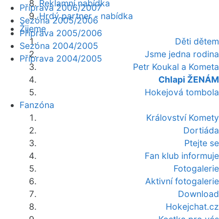
Reklamní nabídka
Příprava 2006/2007
Hrdý partner - nabídka
Sezóna 2005/2006
Žijeme
Příprava 2005/2006
Děti dětem
Sezóna 2004/2005
Jsme jedna rodina
Příprava 2004/2005
Petr Koukal a Kometa
Chlapi ŽENÁM
Hokejová tombola
Fanzóna
Království Komety
Dortiáda
Ptejte se
Fan klub informuje
Fotogalerie
Aktivní fotogalerie
Download
Hokejchat.cz