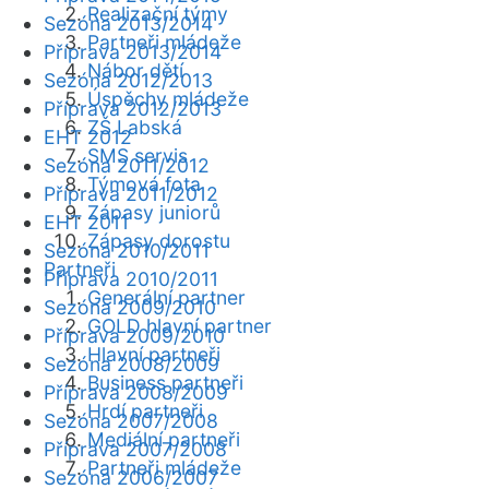
Realizační týmy
Sezóna 2013/2014
Partneři mládeže
Příprava 2013/2014
Nábor dětí
Sezóna 2012/2013
Úspěchy mládeže
Příprava 2012/2013
ZŠ Labská
EHT 2012
SMS servis
Sezóna 2011/2012
Týmová fota
Příprava 2011/2012
Zápasy juniorů
EHT 2011
Zápasy dorostu
Sezóna 2010/2011
Partneři
Příprava 2010/2011
Generální partner
Sezóna 2009/2010
GOLD hlavní partner
Příprava 2009/2010
Hlavní partneři
Sezóna 2008/2009
Business partneři
Příprava 2008/2009
Hrdí partneři
Sezóna 2007/2008
Mediální partneři
Příprava 2007/2008
Partneři mládeže
Sezóna 2006/2007