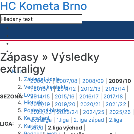
HC Kometa Brno
Zápasy »
Výsledky
extraligy
Klub
Základní údaje
2006/07
|
2007/08
|
2008/09
|
2009/10
Vedení a kontakty
|
2010/11
|
2011/12
|
2012/13
|
2013/14
|
Logo
SEZONA:
2014/15
|
2015/16
|
2016/17
|
2017/18
|
Historie
2018/19
|
2019/20
|
2020/21
|
2021/22
|
Podrobná historie
2022/23
|
2023/24
|
2024/25
|
2025/26
|
Ke stažení
extraliga
|
1.liga
|
2.liga západ
|
2.liga
LIGA:
Kariéra
střed
|
2.liga východ
|
Redakce webu