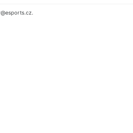
r
@esports.cz.