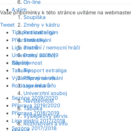
On-line
A-tým
Vaše připomínky k této stránce uvítáme na webmaste
Soupiska
Tweet
Změny v kádru
Tipsport extraliga
Realizační tým
Přípravná utkání
Statistiky
Liga mistrů
Zranění / nemocní hráči
Univerzitní souboj
Dresy 2018/19
Zápasy
Návštěvnost
Tabulka
Tipsport extraliga
Výsledkový servis
Přípravná utkání
Rozlosování a info
Liga mistrů
Univerzitní souboj
Sezóna 2019/2020
Návštěvnost
Příprava 2019/2020
Tabulka
Příprava 2018/2019
Výsledkový servis
Liga mistrů 2017/2018
Rozlosování a info
Sezóna 2017/2018