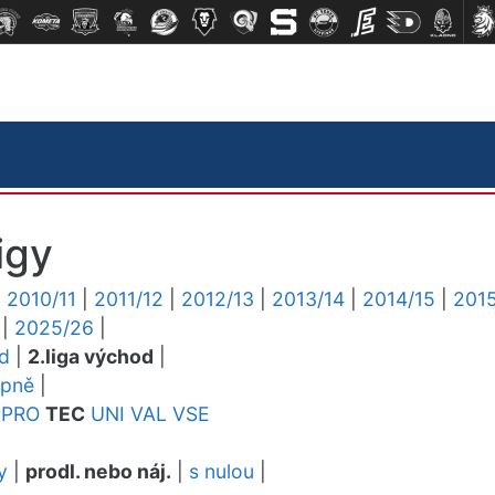
igy
|
2010/11
|
2011/12
|
2012/13
|
2013/14
|
2014/15
|
2015
|
2025/26
|
ed
|
2.liga východ
|
upně
|
PRO
TEC
UNI
VAL
VSE
y
|
prodl. nebo náj.
|
s nulou
|