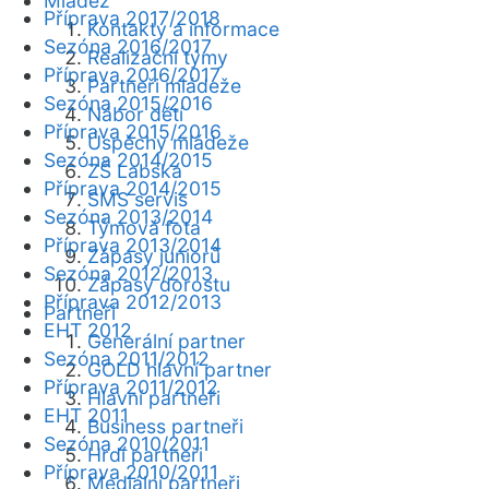
Mládež
Příprava 2017/2018
Kontakty a informace
Sezóna 2016/2017
Realizační týmy
Příprava 2016/2017
Partneři mládeže
Sezóna 2015/2016
Nábor dětí
Příprava 2015/2016
Úspěchy mládeže
Sezóna 2014/2015
ZŠ Labská
Příprava 2014/2015
SMS servis
Sezóna 2013/2014
Týmová fota
Příprava 2013/2014
Zápasy juniorů
Sezóna 2012/2013
Zápasy dorostu
Příprava 2012/2013
Partneři
EHT 2012
Generální partner
Sezóna 2011/2012
GOLD hlavní partner
Příprava 2011/2012
Hlavní partneři
EHT 2011
Business partneři
Sezóna 2010/2011
Hrdí partneři
Příprava 2010/2011
Mediální partneři