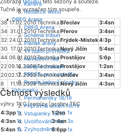
Zobrazit
tabulku
této sezóny a soutěže.
Kariéra
Tučně je vyznačen tým soupeře.
Redakce webu
DRFG Arena
38
17.02.2010
Technika
Břeclav
3:4sn
DRFG Arena
34
31.01.2010
Technika
Přerov
3:4sn
Schéma tribun
32
24.01.2010
Technika
Frýdek-Místek
4:3p
Plánek areny
30
17.01.2010
Technika
Nový Jičín
5:4sn
Virtuální prohlídka
44
06.01.2010
Technika
Prostějov
5:6p
Návštěvní řád
22
09.12.2009
Technika
Prostějov
1:2sn
Veřejné bruslení
PRESS: pro novináře
20
02.12.2009
Technika
Uničov
3:4sn
Rozpis ledové plochy
8
11.10.2009
Technika
Nový Jičín
4:3sn
Vstupenky
Četnost výsledků
Permanentky 18/19
výhry TEC |
remízy |
prohry TEC
Přípravná utkání 18/19
4:3pp
1x
1:2sn
1x
Vstupenky 18/19
4:3sn
1x
3:4sn
3x
Uvolňování míst
Zvýhodněné
5:4sn
1x
5:6pp
1x