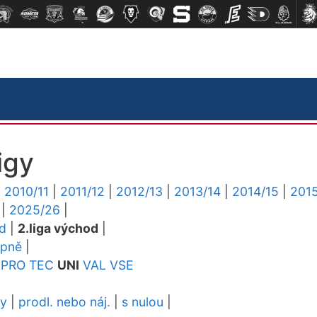
igy
|
2010/11
|
2011/12
|
2012/13
|
2013/14
|
2014/15
|
2015
|
2025/26
|
ed
|
2.liga východ
|
upně
|
PRO
TEC
UNI
VAL
VSE
dy
|
prodl. nebo náj.
|
s nulou
|