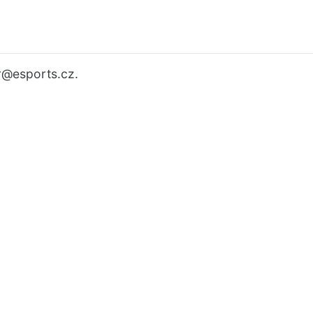
r
@esports.cz.