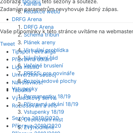
Zobrazit
tabulku
této sezóny a soutěže.
Kariéra
Zadaným parametrům nevyhovuje žádný zápas.
Redakce webu
DRFG Arena
DRFG Arena
Vaše připomínky k této stránce uvítáme na webmaste
Schéma tribun
Plánek areny
Tweet
Virtuální prohlídka
Tipsport extraliga
Návštěvní řád
Přípravná utkání
Veřejné bruslení
Liga mistrů
PRESS: pro novináře
Univerzitní souboj
Rozpis ledové plochy
Návštěvnost
Vstupenky
Tabulka
Permanentky 18/19
Výsledkový servis
Přípravná utkání 18/19
Rozlosování a info
Vstupenky 18/19
Sezóna 2019/2020
Uvolňování míst
Příprava 2019/2020
Zvýhodněné