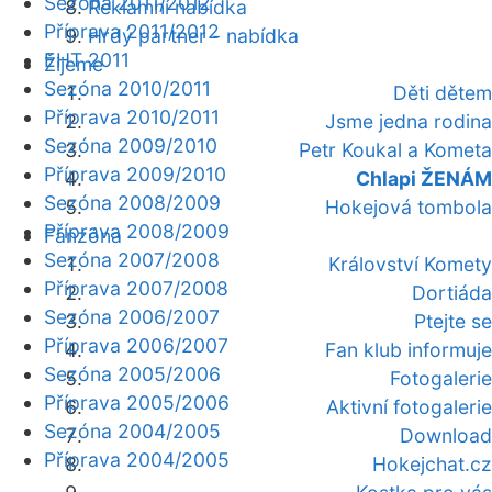
Sezóna 2011/2012
Reklamní nabídka
Příprava 2011/2012
Hrdý partner - nabídka
EHT 2011
Žijeme
Sezóna 2010/2011
Děti dětem
Příprava 2010/2011
Jsme jedna rodina
Sezóna 2009/2010
Petr Koukal a Kometa
Příprava 2009/2010
Chlapi ŽENÁM
Sezóna 2008/2009
Hokejová tombola
Příprava 2008/2009
Fanzóna
Sezóna 2007/2008
Království Komety
Příprava 2007/2008
Dortiáda
Sezóna 2006/2007
Ptejte se
Příprava 2006/2007
Fan klub informuje
Sezóna 2005/2006
Fotogalerie
Příprava 2005/2006
Aktivní fotogalerie
Sezóna 2004/2005
Download
Příprava 2004/2005
Hokejchat.cz