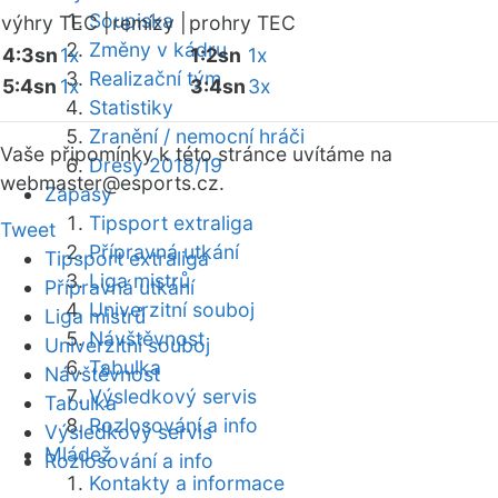
Soupiska
výhry TEC |
remízy |
prohry TEC
Změny v kádru
4:3sn
1x
1:2sn
1x
Realizační tým
5:4sn
1x
3:4sn
3x
Statistiky
Zranění / nemocní hráči
Vaše připomínky k této stránce uvítáme na
Dresy 2018/19
webmaster
@esports.cz.
Zápasy
Tipsport extraliga
Tweet
Přípravná utkání
Tipsport extraliga
Liga mistrů
Přípravná utkání
Univerzitní souboj
Liga mistrů
Návštěvnost
Univerzitní souboj
Tabulka
Návštěvnost
Výsledkový servis
Tabulka
Rozlosování a info
Výsledkový servis
Mládež
Rozlosování a info
Kontakty a informace