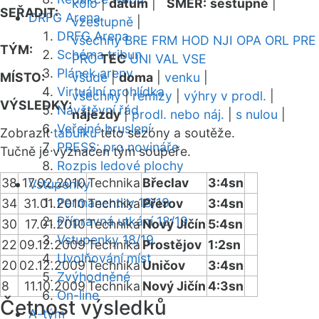
kolo
|
datum
|
SMĚR:
sestupně
|
SEŘADIT:
DRFG Arena
vzestupně
|
DRFG Arena
všechny
BRE
FRM
HOD
NJI
OPA
ORL
PRE
TÝM:
Schéma tribun
PRO
TEC
UNI
VAL
VSE
Plánek areny
MÍSTO:
všude
|
doma
|
venku
|
Virtuální prohlídka
všechny
|
remízy
|
výhry v prodl.
|
VÝSLEDKY:
Návštěvní řád
nájezdy
|
prodl. nebo náj.
|
s nulou
|
Veřejné bruslení
Zobrazit
tabulku
této sezóny a soutěže.
PRESS: pro novináře
Tučně je vyznačen tým soupeře.
Rozpis ledové plochy
38
17.02.2010
Technika
Břeclav
3:4sn
Vstupenky
Permanentky 18/19
34
31.01.2010
Technika
Přerov
3:4sn
Přípravná utkání 18/19
30
17.01.2010
Technika
Nový Jičín
5:4sn
Vstupenky 18/19
22
09.12.2009
Technika
Prostějov
1:2sn
Uvolňování míst
20
02.12.2009
Technika
Uničov
3:4sn
Zvýhodněné
8
11.10.2009
Technika
Nový Jičín
4:3sn
On-line
Četnost výsledků
A-tým