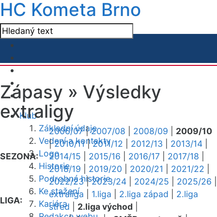
HC Kometa Brno
Zápasy »
Výsledky
extraligy
Klub
Základní údaje
2006/07
|
2007/08
|
2008/09
|
2009/10
Vedení a kontakty
|
2010/11
|
2011/12
|
2012/13
|
2013/14
|
Logo
SEZONA:
2014/15
|
2015/16
|
2016/17
|
2017/18
|
Historie
2018/19
|
2019/20
|
2020/21
|
2021/22
|
Podrobná historie
2022/23
|
2023/24
|
2024/25
|
2025/26
|
Ke stažení
extraliga
|
1.liga
|
2.liga západ
|
2.liga
LIGA:
Kariéra
střed
|
2.liga východ
|
Redakce webu