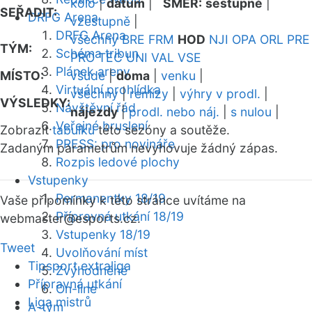
kolo
|
datum
|
SMĚR:
sestupně
|
SEŘADIT:
DRFG Arena
vzestupně
|
DRFG Arena
všechny
BRE
FRM
HOD
NJI
OPA
ORL
PRE
TÝM:
Schéma tribun
PRO
TEC
UNI
VAL
VSE
Plánek areny
MÍSTO:
všude
|
doma
|
venku
|
Virtuální prohlídka
všechny
|
remízy
|
výhry v prodl.
|
VÝSLEDKY:
Návštěvní řád
nájezdy
|
prodl. nebo náj.
|
s nulou
|
Veřejné bruslení
Zobrazit
tabulku
této sezóny a soutěže.
PRESS: pro novináře
Zadaným parametrům nevyhovuje žádný zápas.
Rozpis ledové plochy
Vstupenky
Permanentky 18/19
Vaše připomínky k této stránce uvítáme na
Přípravná utkání 18/19
webmaster
@esports.cz.
Vstupenky 18/19
Tweet
Uvolňování míst
Tipsport extraliga
Zvýhodněné
Přípravná utkání
On-line
Liga mistrů
A-tým