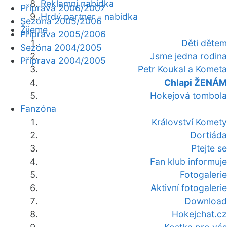
Reklamní nabídka
Příprava 2006/2007
Hrdý partner - nabídka
Sezóna 2005/2006
Žijeme
Příprava 2005/2006
Děti dětem
Sezóna 2004/2005
Jsme jedna rodina
Příprava 2004/2005
Petr Koukal a Kometa
Chlapi ŽENÁM
Hokejová tombola
Fanzóna
Království Komety
Dortiáda
Ptejte se
Fan klub informuje
Fotogalerie
Aktivní fotogalerie
Download
Hokejchat.cz