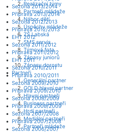
Realizační týmy
Sezóna 2013/2014
Partneři mládeže
Příprava 2013/2014
Nábor dětí
Sezóna 2012/2013
Úspěchy mládeže
Příprava 2012/2013
ZŠ Labská
EHT 2012
SMS servis
Sezóna 2011/2012
Týmová fota
Příprava 2011/2012
Zápasy juniorů
EHT 2011
Zápasy dorostu
Sezóna 2010/2011
Partneři
Příprava 2010/2011
Generální partner
Sezóna 2009/2010
GOLD hlavní partner
Příprava 2009/2010
Hlavní partneři
Sezóna 2008/2009
Business partneři
Příprava 2008/2009
Hrdí partneři
Sezóna 2007/2008
Mediální partneři
Příprava 2007/2008
Partneři mládeže
Sezóna 2006/2007