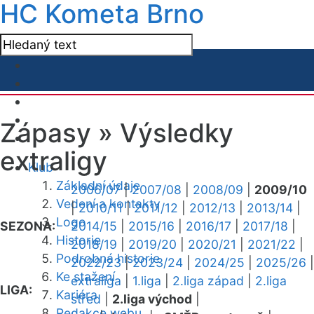
HC Kometa Brno
Zápasy »
Výsledky
extraligy
Klub
Základní údaje
2006/07
|
2007/08
|
2008/09
|
2009/10
Vedení a kontakty
|
2010/11
|
2011/12
|
2012/13
|
2013/14
|
Logo
SEZONA:
2014/15
|
2015/16
|
2016/17
|
2017/18
|
Historie
2018/19
|
2019/20
|
2020/21
|
2021/22
|
Podrobná historie
2022/23
|
2023/24
|
2024/25
|
2025/26
|
Ke stažení
extraliga
|
1.liga
|
2.liga západ
|
2.liga
LIGA:
Kariéra
střed
|
2.liga východ
|
Redakce webu