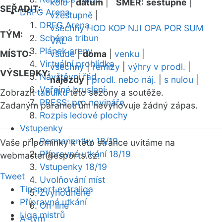
kolo
|
datum
|
SMĚR:
sestupně
|
SEŘADIT:
DRFG Arena
vzestupně
|
DRFG Arena
všechny
HOD
KOP
NJI
OPA
POR
SUM
TÝM:
Schéma tribun
VAL
Plánek areny
MÍSTO:
všude
|
doma
|
venku
|
Virtuální prohlídka
všechny
|
remízy
|
výhry v prodl.
|
VÝSLEDKY:
Návštěvní řád
nájezdy
|
prodl. nebo náj.
|
s nulou
|
Veřejné bruslení
Zobrazit
tabulku
této sezóny a soutěže.
PRESS: pro novináře
Zadaným parametrům nevyhovuje žádný zápas.
Rozpis ledové plochy
Vstupenky
Permanentky 18/19
Vaše připomínky k této stránce uvítáme na
Přípravná utkání 18/19
webmaster
@esports.cz.
Vstupenky 18/19
Tweet
Uvolňování míst
Tipsport extraliga
Zvýhodněné
Přípravná utkání
On-line
Liga mistrů
A-tým