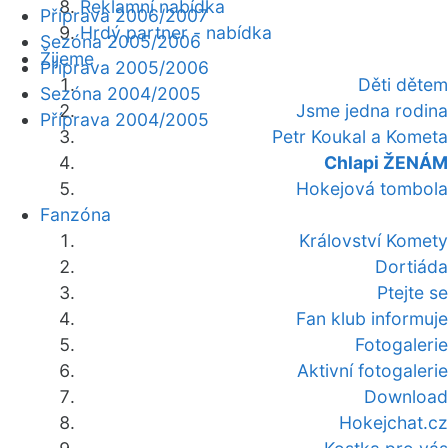
Reklamní nabídka
Příprava 2006/2007
Hrdý partner - nabídka
Sezóna 2005/2006
Žijeme
Příprava 2005/2006
Děti dětem
Sezóna 2004/2005
Jsme jedna rodina
Příprava 2004/2005
Petr Koukal a Kometa
Chlapi ŽENÁM
Hokejová tombola
Fanzóna
Království Komety
Dortiáda
Ptejte se
Fan klub informuje
Fotogalerie
Aktivní fotogalerie
Download
Hokejchat.cz