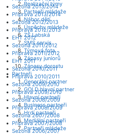
Realizační týmy
Sezóna 2013/2014
Partneři mládeže
Příprava 2013/2014
Nábor dětí
Sezóna 2012/2013
Úspěchy mládeže
Příprava 2012/2013
ZŠ Labská
EHT 2012
SMS servis
Sezóna 2011/2012
Týmová fota
Příprava 2011/2012
Zápasy juniorů
EHT 2011
Zápasy dorostu
Sezóna 2010/2011
Partneři
Příprava 2010/2011
Generální partner
Sezóna 2009/2010
GOLD hlavní partner
Příprava 2009/2010
Hlavní partneři
Sezóna 2008/2009
Business partneři
Příprava 2008/2009
Hrdí partneři
Sezóna 2007/2008
Mediální partneři
Příprava 2007/2008
Partneři mládeže
Sezóna 2006/2007