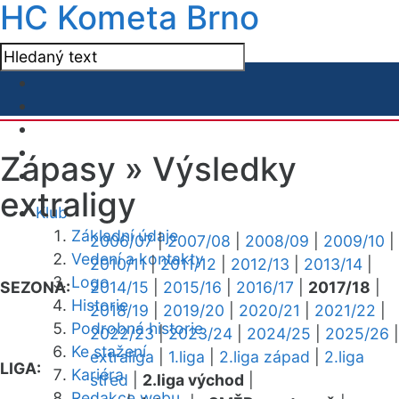
HC Kometa Brno
Zápasy »
Výsledky
extraligy
Klub
Základní údaje
2006/07
|
2007/08
|
2008/09
|
2009/10
|
Vedení a kontakty
2010/11
|
2011/12
|
2012/13
|
2013/14
|
Logo
SEZONA:
2014/15
|
2015/16
|
2016/17
|
2017/18
|
Historie
2018/19
|
2019/20
|
2020/21
|
2021/22
|
Podrobná historie
2022/23
|
2023/24
|
2024/25
|
2025/26
|
Ke stažení
extraliga
|
1.liga
|
2.liga západ
|
2.liga
LIGA:
Kariéra
střed
|
2.liga východ
|
Redakce webu