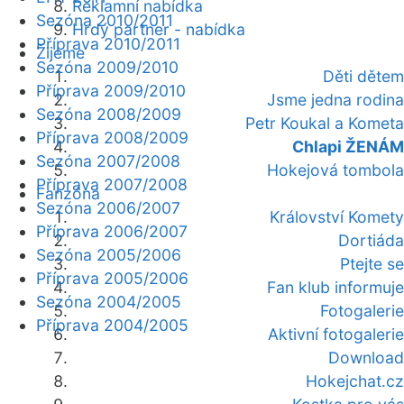
Reklamní nabídka
Sezóna 2010/2011
Hrdý partner - nabídka
Příprava 2010/2011
Žijeme
Sezóna 2009/2010
Děti dětem
Příprava 2009/2010
Jsme jedna rodina
Sezóna 2008/2009
Petr Koukal a Kometa
Příprava 2008/2009
Chlapi ŽENÁM
Sezóna 2007/2008
Hokejová tombola
Příprava 2007/2008
Fanzóna
Sezóna 2006/2007
Království Komety
Příprava 2006/2007
Dortiáda
Sezóna 2005/2006
Ptejte se
Příprava 2005/2006
Fan klub informuje
Sezóna 2004/2005
Fotogalerie
Příprava 2004/2005
Aktivní fotogalerie
Download
Hokejchat.cz