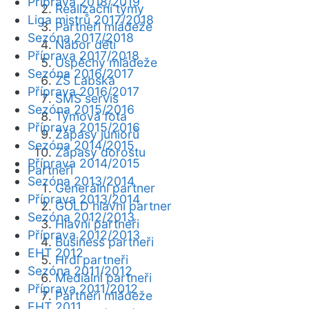
Příprava 2018/2019
Realizační týmy
Liga mistrů 2017/2018
Partneři mládeže
Sezóna 2017/2018
Nábor dětí
Příprava 2017/2018
Úspěchy mládeže
Sezóna 2016/2017
ZŠ Labská
Příprava 2016/2017
SMS servis
Sezóna 2015/2016
Týmová fota
Příprava 2015/2016
Zápasy juniorů
Sezóna 2014/2015
Zápasy dorostu
Příprava 2014/2015
Partneři
Sezóna 2013/2014
Generální partner
Příprava 2013/2014
GOLD hlavní partner
Sezóna 2012/2013
Hlavní partneři
Příprava 2012/2013
Business partneři
EHT 2012
Hrdí partneři
Sezóna 2011/2012
Mediální partneři
Příprava 2011/2012
Partneři mládeže
EHT 2011