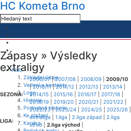
HC Kometa Brno
Zápasy »
Výsledky
extraligy
Klub
Základní údaje
2006/07
|
2007/08
|
2008/09
|
2009/10
Vedení a kontakty
|
2010/11
|
2011/12
|
2012/13
|
2013/14
|
Logo
SEZONA:
2014/15
|
2015/16
|
2016/17
|
2017/18
|
Historie
2018/19
|
2019/20
|
2020/21
|
2021/22
|
Podrobná historie
2022/23
|
2023/24
|
2024/25
|
2025/26
|
Ke stažení
extraliga
|
1.liga
|
2.liga západ
|
2.liga
LIGA:
Kariéra
střed
|
2.liga východ
|
Redakce webu