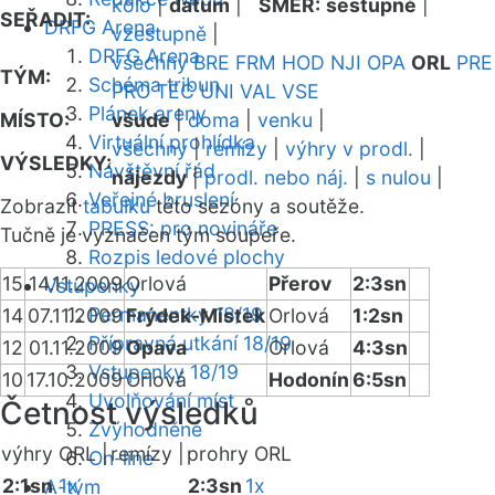
kolo
|
datum
|
SMĚR:
sestupně
|
SEŘADIT:
DRFG Arena
vzestupně
|
DRFG Arena
všechny
BRE
FRM
HOD
NJI
OPA
ORL
PRE
TÝM:
Schéma tribun
PRO
TEC
UNI
VAL
VSE
Plánek areny
MÍSTO:
všude
|
doma
|
venku
|
Virtuální prohlídka
všechny
|
remízy
|
výhry v prodl.
|
VÝSLEDKY:
Návštěvní řád
nájezdy
|
prodl. nebo náj.
|
s nulou
|
Veřejné bruslení
Zobrazit
tabulku
této sezóny a soutěže.
PRESS: pro novináře
Tučně je vyznačen tým soupeře.
Rozpis ledové plochy
15
14.11.2009
Orlová
Přerov
2:3sn
Vstupenky
Permanentky 18/19
14
07.11.2009
Frýdek-Místek
Orlová
1:2sn
Přípravná utkání 18/19
12
01.11.2009
Opava
Orlová
4:3sn
Vstupenky 18/19
10
17.10.2009
Orlová
Hodonín
6:5sn
Uvolňování míst
Četnost výsledků
Zvýhodněné
výhry ORL |
remízy |
prohry ORL
On-line
2:1sn
1x
2:3sn
1x
A-tým