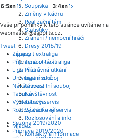
Soupiska
6:5sn
1x
3:4sn
1x
Změny v kádru
Realizační tým
Vaše připomínky k této stránce uvítáme na
Statistiky
webmaster
@esports.cz.
Zranění / nemocní hráči
Tweet
Dresy 2018/19
Zápasy
Tipsport extraliga
Přípravná utkání
Tipsport extraliga
Liga mistrů
Přípravná utkání
Univerzitní souboj
Liga mistrů
Návštěvnost
Univerzitní souboj
Tabulka
Návštěvnost
Výsledkový servis
Tabulka
Rozlosování a info
Výsledkový servis
Rozlosování a info
Sezóna 2019/2020
Mládež
Příprava 2019/2020
Kontakty a informace