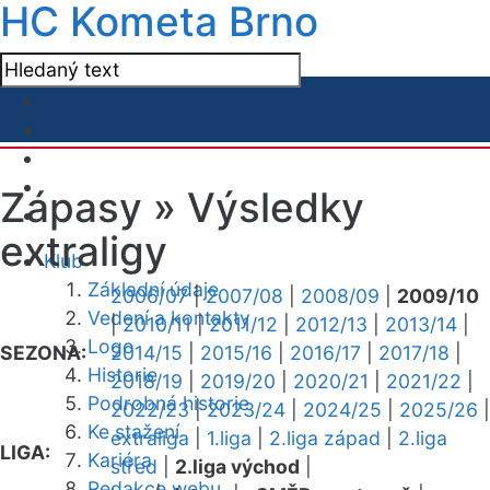
HC Kometa Brno
Zápasy »
Výsledky
extraligy
Klub
Základní údaje
2006/07
|
2007/08
|
2008/09
|
2009/10
Vedení a kontakty
|
2010/11
|
2011/12
|
2012/13
|
2013/14
|
Logo
SEZONA:
2014/15
|
2015/16
|
2016/17
|
2017/18
|
Historie
2018/19
|
2019/20
|
2020/21
|
2021/22
|
Podrobná historie
2022/23
|
2023/24
|
2024/25
|
2025/26
|
Ke stažení
extraliga
|
1.liga
|
2.liga západ
|
2.liga
LIGA:
Kariéra
střed
|
2.liga východ
|
Redakce webu