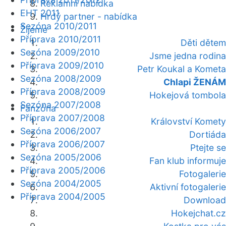
Reklamní nabídka
EHT 2011
Hrdý partner - nabídka
Sezóna 2010/2011
Žijeme
Příprava 2010/2011
Děti dětem
Sezóna 2009/2010
Jsme jedna rodina
Příprava 2009/2010
Petr Koukal a Kometa
Sezóna 2008/2009
Chlapi ŽENÁM
Příprava 2008/2009
Hokejová tombola
Sezóna 2007/2008
Fanzóna
Příprava 2007/2008
Království Komety
Sezóna 2006/2007
Dortiáda
Příprava 2006/2007
Ptejte se
Sezóna 2005/2006
Fan klub informuje
Příprava 2005/2006
Fotogalerie
Sezóna 2004/2005
Aktivní fotogalerie
Příprava 2004/2005
Download
Hokejchat.cz