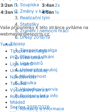
Soupiska
3:2sn
1x
3:4sn
2x
Změny v kádru
4:3sn
1x
4:5sn
1x
Realizační tým
Statistiky
Vaše připomínky k této stránce uvítáme na
Zranění / nemocní hráči
webmaster
@esports.cz.
Dresy 2018/19
Zápasy
Tweet
Tipsport extraliga
Tipsport extraliga
Přípravná utkání
Přípravná utkání
Liga mistrů
Liga mistrů
Univerzitní souboj
Univerzitní souboj
Návštěvnost
Návštěvnost
Tabulka
Tabulka
Výsledkový servis
Výsledkový servis
Rozlosování a info
Rozlosování a info
Mládež
Sezóna 2019/2020
Kontakty a informace