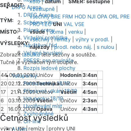
kolo
|
datum
|
SMĚR:
sestupně
|
SEŘADIT:
DRFG Arena
vzestupně
|
DRFG Arena
všechny
BRE
FRM
HOD
NJI
OPA
ORL
PRE
TÝM:
Schéma tribun
PRO
TEC
UNI
VAL
VSE
Plánek areny
MÍSTO:
všude
|
doma
|
venku
|
Virtuální prohlídka
všechny
|
remízy
|
výhry v prodl.
|
VÝSLEDKY:
Návštěvní řád
nájezdy
|
prodl. nebo náj.
|
s nulou
|
Veřejné bruslení
Zobrazit
tabulku
této sezóny a soutěže.
PRESS: pro novináře
Tučně je vyznačen tým soupeře.
Rozpis ledové plochy
44
06.01.2010
Uničov
Hodonín
3:4sn
Vstupenky
Permanentky 18/19
20
02.12.2009
Technika
Uničov
3:4sn
Přípravná utkání 18/19
17
21.11.2009
Uničov
Vsetín
4:5sn
Vstupenky 18/19
6
03.10.2009
Vsetín
Uničov
2:3sn
Uvolňování míst
2
16.09.2009
Opava
Uničov
4:3sn
Zvýhodněné
Četnost výsledků
On-line
výhry UNI |
remízy |
prohry UNI
A-tým