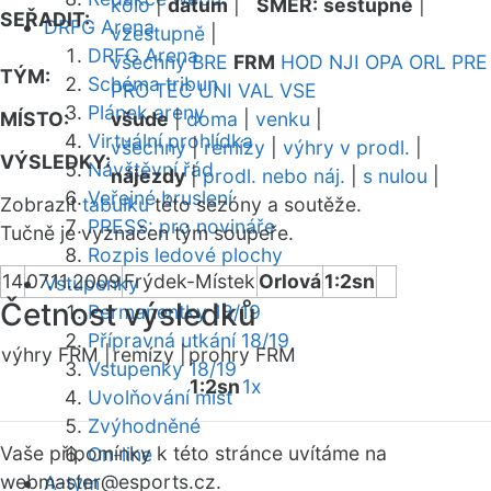
kolo
|
datum
|
SMĚR:
sestupně
|
SEŘADIT:
DRFG Arena
vzestupně
|
DRFG Arena
všechny
BRE
FRM
HOD
NJI
OPA
ORL
PRE
TÝM:
Schéma tribun
PRO
TEC
UNI
VAL
VSE
Plánek areny
MÍSTO:
všude
|
doma
|
venku
|
Virtuální prohlídka
všechny
|
remízy
|
výhry v prodl.
|
VÝSLEDKY:
Návštěvní řád
nájezdy
|
prodl. nebo náj.
|
s nulou
|
Veřejné bruslení
Zobrazit
tabulku
této sezóny a soutěže.
PRESS: pro novináře
Tučně je vyznačen tým soupeře.
Rozpis ledové plochy
14
07.11.2009
Frýdek-Místek
Orlová
1:2sn
Vstupenky
Četnost výsledků
Permanentky 18/19
Přípravná utkání 18/19
výhry FRM |
remízy |
prohry FRM
Vstupenky 18/19
1:2sn
1x
Uvolňování míst
Zvýhodněné
Vaše připomínky k této stránce uvítáme na
On-line
webmaster
@esports.cz.
A-tým