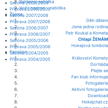
Reklamní nabídka
Sezóna 2008/2009
Hrdý partner - nabídka
Příprava 2008/2009
Žijeme
Sezóna 2007/2008
Děti dětem
Příprava 2007/2008
Jsme jedna rodina
Sezóna 2006/2007
Petr Koukal a Kometa
Příprava 2006/2007
Chlapi ŽENÁM
Sezóna 2005/2006
Hokejová tombola
Příprava 2005/2006
Fanzóna
Sezóna 2004/2005
Království Komety
Příprava 2004/2005
Dortiáda
Ptejte se
Fan klub informuje
Fotogalerie
Aktivní fotogalerie
Download
Hokejchat.cz