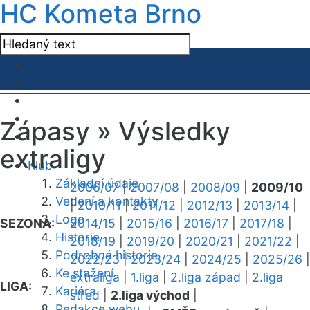
HC Kometa Brno
Zápasy »
Výsledky
extraligy
Klub
Základní údaje
2006/07
|
2007/08
|
2008/09
|
2009/10
Vedení a kontakty
|
2010/11
|
2011/12
|
2012/13
|
2013/14
|
Logo
SEZONA:
2014/15
|
2015/16
|
2016/17
|
2017/18
|
Historie
2018/19
|
2019/20
|
2020/21
|
2021/22
|
Podrobná historie
2022/23
|
2023/24
|
2024/25
|
2025/26
|
Ke stažení
extraliga
|
1.liga
|
2.liga západ
|
2.liga
LIGA:
Kariéra
střed
|
2.liga východ
|
Redakce webu