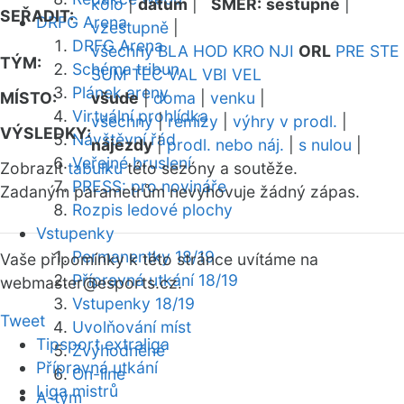
kolo
|
datum
|
SMĚR:
sestupně
|
SEŘADIT:
DRFG Arena
vzestupně
|
DRFG Arena
všechny
BLA
HOD
KRO
NJI
ORL
PRE
STE
TÝM:
Schéma tribun
SUM
TEC
VAL
VBI
VEL
Plánek areny
MÍSTO:
všude
|
doma
|
venku
|
Virtuální prohlídka
všechny
|
remízy
|
výhry v prodl.
|
VÝSLEDKY:
Návštěvní řád
nájezdy
|
prodl. nebo náj.
|
s nulou
|
Veřejné bruslení
Zobrazit
tabulku
této sezóny a soutěže.
PRESS: pro novináře
Zadaným parametrům nevyhovuje žádný zápas.
Rozpis ledové plochy
Vstupenky
Permanentky 18/19
Vaše připomínky k této stránce uvítáme na
Přípravná utkání 18/19
webmaster
@esports.cz.
Vstupenky 18/19
Tweet
Uvolňování míst
Tipsport extraliga
Zvýhodněné
Přípravná utkání
On-line
Liga mistrů
A-tým