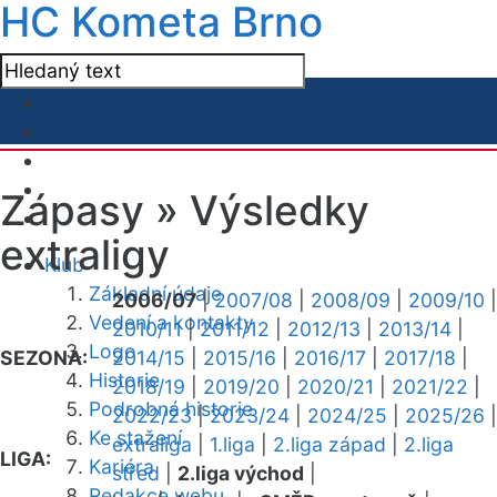
HC Kometa Brno
Zápasy »
Výsledky
extraligy
Klub
Základní údaje
2006/07
|
2007/08
|
2008/09
|
2009/10
|
Vedení a kontakty
2010/11
|
2011/12
|
2012/13
|
2013/14
|
Logo
SEZONA:
2014/15
|
2015/16
|
2016/17
|
2017/18
|
Historie
2018/19
|
2019/20
|
2020/21
|
2021/22
|
Podrobná historie
2022/23
|
2023/24
|
2024/25
|
2025/26
|
Ke stažení
extraliga
|
1.liga
|
2.liga západ
|
2.liga
LIGA:
Kariéra
střed
|
2.liga východ
|
Redakce webu