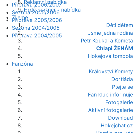
Reklamní nabídka
Příprava 2006/2007
Hrdý partner - nabídka
Sezóna 2005/2006
Žijeme
Příprava 2005/2006
Děti dětem
Sezóna 2004/2005
Jsme jedna rodina
Příprava 2004/2005
Petr Koukal a Kometa
Chlapi ŽENÁM
Hokejová tombola
Fanzóna
Království Komety
Dortiáda
Ptejte se
Fan klub informuje
Fotogalerie
Aktivní fotogalerie
Download
Hokejchat.cz