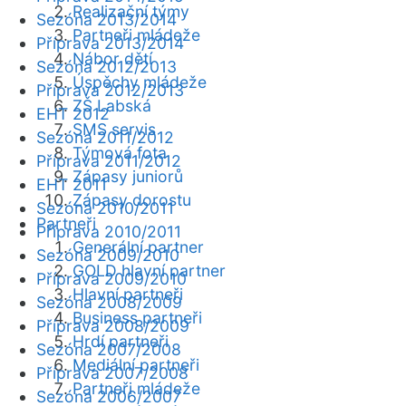
Realizační týmy
Sezóna 2013/2014
Partneři mládeže
Příprava 2013/2014
Nábor dětí
Sezóna 2012/2013
Úspěchy mládeže
Příprava 2012/2013
ZŠ Labská
EHT 2012
SMS servis
Sezóna 2011/2012
Týmová fota
Příprava 2011/2012
Zápasy juniorů
EHT 2011
Zápasy dorostu
Sezóna 2010/2011
Partneři
Příprava 2010/2011
Generální partner
Sezóna 2009/2010
GOLD hlavní partner
Příprava 2009/2010
Hlavní partneři
Sezóna 2008/2009
Business partneři
Příprava 2008/2009
Hrdí partneři
Sezóna 2007/2008
Mediální partneři
Příprava 2007/2008
Partneři mládeže
Sezóna 2006/2007