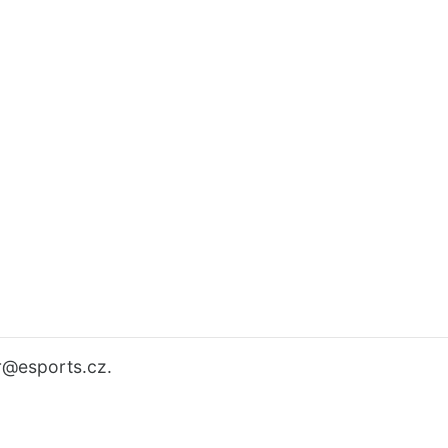
r
@esports.cz.