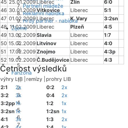
45
25.01.2009
Liberec
Zlín
6:0
Partneři mládeže
46
30.01.2009
Vítkovice
Liberec
5:1
Reklamní nabídka
47
01.02.2009
Liberec
K. Vary
3:2sn
Hrdý partner - nabídka
48
11.02.2009
Liberec
Plzeň
4:5
Žijeme
49
13.02.2009
Slavia
Liberec
1:7
50
15.02.2009
Litvínov
Liberec
4:0
51
17.02.2009
Znojmo
Liberec
4:3p
52
19.02.2009
Č.Budějovice
Liberec
4:3
Četnost výsledků
Fanzóna
výhry LIB |
remízy |
prohry LIB
2:1
2x
0:2
2x
3:2
3x
0:4
2x
3:2pp
1x
1:2
1x
3:2sn
1x
1:2sn
1x
4:1
3x
1:3
2x
4:2
4x
1:4
1x