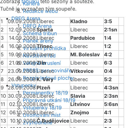
Zobrazit
tabulku
této sezóny a soutěže.
Kariéra
Tučně je vyznačen tým soupeře.
Redakce webu
DRFG Arena
1
09.09.2008
Liberec
Kladno
3:5
DRFG Arena
2
12.09.2008
Sparta
Liberec
2:1sn
Schéma tribun
3
14.09.2008
Liberec
Pardubice
1:4
Plánek areny
4
16.09.2008
Třinec
Liberec
1:2
Virtuální prohlídka
5
19.09.2008
Liberec
Ml. Boleslav
4:2
Návštěvní řád
6
21.09.2008
Zlín
Liberec
6:3
Veřejné bruslení
PRESS: pro novináře
7
23.09.2008
Liberec
Vítkovice
0:4
Rozpis ledové plochy
8
26.09.2008
K. Vary
Liberec
5:2
Vstupenky
9
28.09.2008
Plzeň
Liberec
4:3sn
Permanentky 18/19
10
30.09.2008
Liberec
Slavia
2:3sn
Přípravná utkání 18/19
11
02.10.2008
Liberec
Litvínov
5:6sn
Vstupenky 18/19
12
06.10.2008
Liberec
Znojmo
4:1
Uvolňování míst
13
10.10.2008
Č.Budějovice
Liberec
2:3
Zvýhodněné