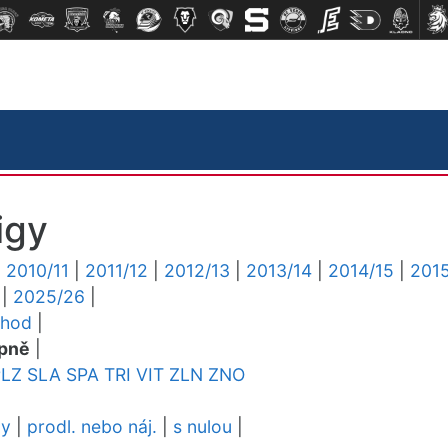
igy
|
2010/11
|
2011/12
|
2012/13
|
2013/14
|
2014/15
|
2015
|
2025/26
|
chod
|
pně
|
PLZ
SLA
SPA
TRI
VIT
ZLN
ZNO
dy
|
prodl. nebo náj.
|
s nulou
|