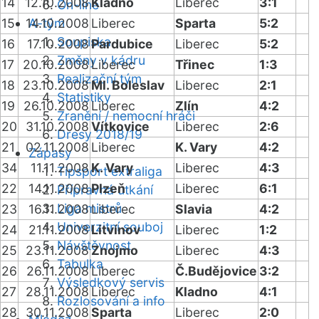
14
12.10.2008
Kladno
Liberec
3:1
On-line
15
14.10.2008
A-tým
Liberec
Sparta
5:2
Soupiska
16
17.10.2008
Pardubice
Liberec
5:2
Změny v kádru
17
20.10.2008
Liberec
Třinec
1:3
Realizační tým
18
23.10.2008
Ml. Boleslav
Liberec
2:1
Statistiky
19
26.10.2008
Liberec
Zlín
4:2
Zranění / nemocní hráči
20
31.10.2008
Vítkovice
Liberec
2:6
Dresy 2018/19
21
02.11.2008
Liberec
K. Vary
4:2
Zápasy
34
11.11.2008
K. Vary
Liberec
4:3
Tipsport extraliga
22
14.11.2008
Plzeň
Liberec
6:1
Přípravná utkání
Liga mistrů
23
16.11.2008
Liberec
Slavia
4:2
Univerzitní souboj
24
21.11.2008
Litvínov
Liberec
1:2
Návštěvnost
25
23.11.2008
Znojmo
Liberec
4:3
Tabulka
26
26.11.2008
Liberec
Č.Budějovice
3:2
Výsledkový servis
27
28.11.2008
Liberec
Kladno
4:1
Rozlosování a info
28
30.11.2008
Sparta
Liberec
2:0