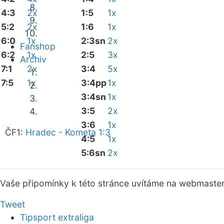
4:3
2x
1:5
1x
5:2
2x
1:6
1x
6:0
1x
2:3sn
2x
Fanshop
6:2
1x
2:5
3x
Archiv
7:1
2x
3:4
5x
7:5
1x
3:4pp
1x
3:4sn
1x
3:5
2x
3:6
1x
ČF1:
Hradec - Kometa 1:3
4:5
1x
5:6sn
2x
Vaše připomínky k této stránce uvítáme na webmaste
Tweet
Tipsport extraliga