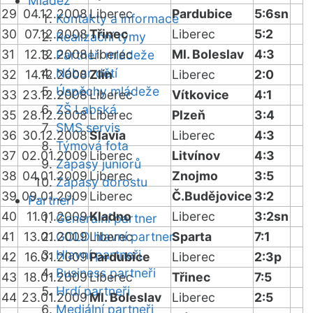
Mládež
29
04.12.2008
Liberec
Pardubice
5:6sn
Kontakty a informace
30
07.12.2008
Třinec
Liberec
5:2
Realizační týmy
31
12.12.2008
Liberec
Ml. Boleslav
4:3
Partneři mládeže
Nábor dětí
32
14.12.2008
Zlín
Liberec
2:0
Úspěchy mládeže
33
23.12.2008
Liberec
Vítkovice
4:1
ZŠ Labská
35
28.12.2008
Liberec
Plzeň
3:4
SMS servis
36
30.12.2008
Slavia
Liberec
4:3
Týmová fota
37
02.01.2009
Liberec
Litvínov
4:3
Zápasy juniorů
38
04.01.2009
Liberec
Znojmo
3:5
Zápasy dorostu
39
09.01.2009
Liberec
Č.Budějovice
3:2
Partneři
40
11.01.2009
Kladno
Liberec
3:2sn
Generální partner
41
13.01.2009
GOLD hlavní partner
Liberec
Sparta
7:1
Hlavní partneři
42
16.01.2009
Pardubice
Liberec
2:3p
Business partneři
43
18.01.2009
Liberec
Třinec
7:5
Hrdí partneři
44
23.01.2009
Ml. Boleslav
Liberec
2:5
Mediální partneři