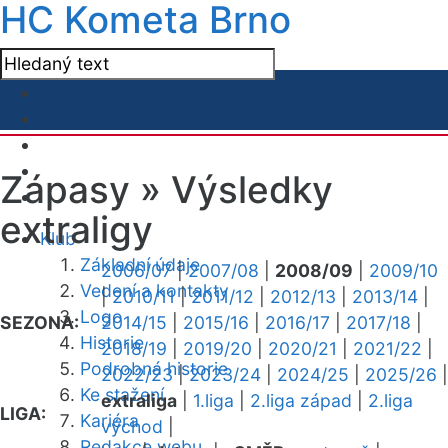
HC Kometa Brno
Zápasy »
Výsledky
extraligy
Klub
Základní údaje
2006/07
|
2007/08
|
2008/09
|
2009/10
Vedení a kontakty
|
2010/11
|
2011/12
|
2012/13
|
2013/14
|
Logo
SEZONA:
2014/15
|
2015/16
|
2016/17
|
2017/18
|
Historie
2018/19
|
2019/20
|
2020/21
|
2021/22
|
Podrobná historie
2022/23
|
2023/24
|
2024/25
|
2025/26
|
Ke stažení
extraliga
|
1.liga
|
2.liga západ
|
2.liga
LIGA:
Kariéra
východ
|
Redakce webu