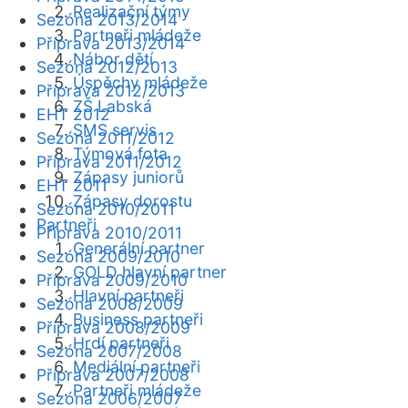
Realizační týmy
Sezóna 2013/2014
Partneři mládeže
Příprava 2013/2014
Nábor dětí
Sezóna 2012/2013
Úspěchy mládeže
Příprava 2012/2013
ZŠ Labská
EHT 2012
SMS servis
Sezóna 2011/2012
Týmová fota
Příprava 2011/2012
Zápasy juniorů
EHT 2011
Zápasy dorostu
Sezóna 2010/2011
Partneři
Příprava 2010/2011
Generální partner
Sezóna 2009/2010
GOLD hlavní partner
Příprava 2009/2010
Hlavní partneři
Sezóna 2008/2009
Business partneři
Příprava 2008/2009
Hrdí partneři
Sezóna 2007/2008
Mediální partneři
Příprava 2007/2008
Partneři mládeže
Sezóna 2006/2007