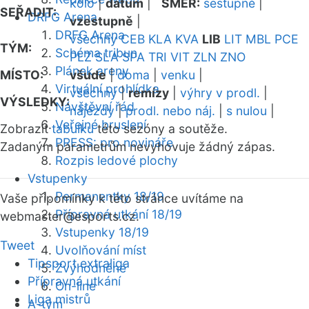
kolo
|
datum
|
SMĚR:
sestupně
|
SEŘADIT:
DRFG Arena
vzestupně
|
DRFG Arena
všechny
CEB
KLA
KVA
LIB
LIT
MBL
PCE
TÝM:
Schéma tribun
PLZ
SLA
SPA
TRI
VIT
ZLN
ZNO
Plánek areny
MÍSTO:
všude
|
doma
|
venku
|
Virtuální prohlídka
všechny
|
remízy
|
výhry v prodl.
|
VÝSLEDKY:
Návštěvní řád
nájezdy
|
prodl. nebo náj.
|
s nulou
|
Veřejné bruslení
Zobrazit
tabulku
této sezóny a soutěže.
PRESS: pro novináře
Zadaným parametrům nevyhovuje žádný zápas.
Rozpis ledové plochy
Vstupenky
Permanentky 18/19
Vaše připomínky k této stránce uvítáme na
Přípravná utkání 18/19
webmaster
@esports.cz.
Vstupenky 18/19
Tweet
Uvolňování míst
Tipsport extraliga
Zvýhodněné
Přípravná utkání
On-line
Liga mistrů
A-tým