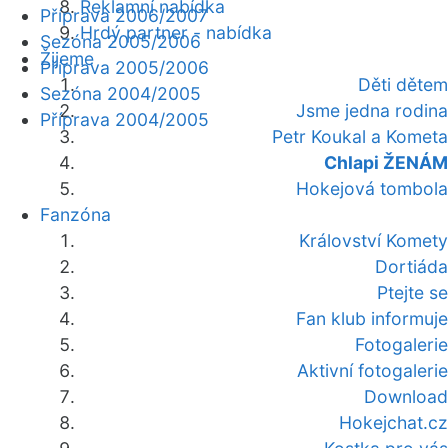
Reklamní nabídka
Příprava 2006/2007
Hrdý partner - nabídka
Sezóna 2005/2006
Žijeme
Příprava 2005/2006
Děti dětem
Sezóna 2004/2005
Jsme jedna rodina
Příprava 2004/2005
Petr Koukal a Kometa
Chlapi ŽENÁM
Hokejová tombola
Fanzóna
Království Komety
Dortiáda
Ptejte se
Fan klub informuje
Fotogalerie
Aktivní fotogalerie
Download
Hokejchat.cz