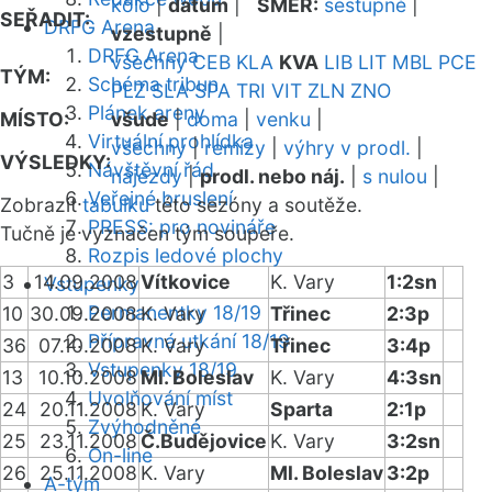
kolo
|
datum
|
SMĚR:
sestupně
|
SEŘADIT:
DRFG Arena
vzestupně
|
DRFG Arena
všechny
CEB
KLA
KVA
LIB
LIT
MBL
PCE
TÝM:
Schéma tribun
PLZ
SLA
SPA
TRI
VIT
ZLN
ZNO
Plánek areny
MÍSTO:
všude
|
doma
|
venku
|
Virtuální prohlídka
všechny
|
remízy
|
výhry v prodl.
|
VÝSLEDKY:
Návštěvní řád
nájezdy
|
prodl. nebo náj.
|
s nulou
|
Veřejné bruslení
Zobrazit
tabulku
této sezóny a soutěže.
PRESS: pro novináře
Tučně je vyznačen tým soupeře.
Rozpis ledové plochy
3
14.09.2008
Vítkovice
K. Vary
1:2sn
Vstupenky
Permanentky 18/19
10
30.09.2008
K. Vary
Třinec
2:3p
Přípravná utkání 18/19
36
07.10.2008
K. Vary
Třinec
3:4p
Vstupenky 18/19
13
10.10.2008
Ml. Boleslav
K. Vary
4:3sn
Uvolňování míst
24
20.11.2008
K. Vary
Sparta
2:1p
Zvýhodněné
25
23.11.2008
Č.Budějovice
K. Vary
3:2sn
On-line
26
25.11.2008
K. Vary
Ml. Boleslav
3:2p
A-tým