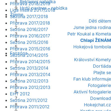
Reklamní nabídka
Příprava 2018/2019
Hrdý partner - nabídka
Liga mistrů 2017/2018
Žijeme
Sezóna 2017/2018
Děti dětem
Příprava 2017/2018
Jsme jedna rodina
Sezóna 2016/2017
Petr Koukal a Kometa
Příprava 2016/2017
Chlapi ŽENÁM
Sezóna 2015/2016
Hokejová tombola
Příprava 2015/2016
Fanzóna
Sezóna 2014/2015
Království Komety
Příprava 2014/2015
Dortiáda
Sezóna 2013/2014
Ptejte se
Příprava 2013/2014
Fan klub informuje
Sezóna 2012/2013
Fotogalerie
Příprava 2012/2013
Aktivní fotogalerie
EHT 2012
Download
Sezóna 2011/2012
Hokejchat.cz
Příprava 2011/2012