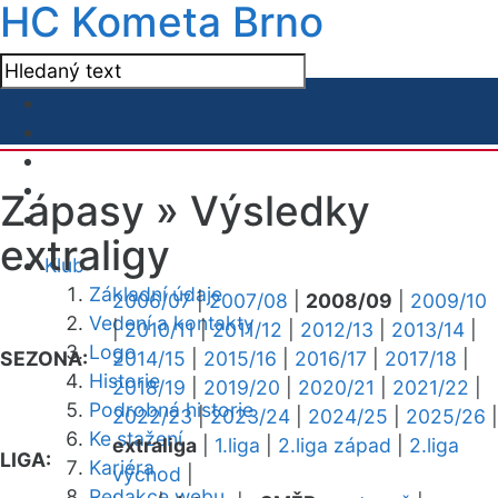
HC Kometa Brno
Zápasy »
Výsledky
extraligy
Klub
Základní údaje
2006/07
|
2007/08
|
2008/09
|
2009/10
Vedení a kontakty
|
2010/11
|
2011/12
|
2012/13
|
2013/14
|
Logo
SEZONA:
2014/15
|
2015/16
|
2016/17
|
2017/18
|
Historie
2018/19
|
2019/20
|
2020/21
|
2021/22
|
Podrobná historie
2022/23
|
2023/24
|
2024/25
|
2025/26
|
Ke stažení
extraliga
|
1.liga
|
2.liga západ
|
2.liga
LIGA:
Kariéra
východ
|
Redakce webu