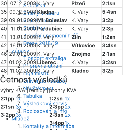
30
07.12.2008
K. Vary
Plzeň
2:1sn
Soupiska
35
09.12.2008
Kladno
K. Vary
5:4sn
Změny v kádru
39
09.01.2009
Ml. Boleslav
K. Vary
3:2p
Realizační tým
Statistiky
40
11.01.2009
Pardubice
K. Vary
2:3p
Zranění / nemocní hráči
41
13.01.2009
K. Vary
Zlín
1:2sn
Dresy 2018/19
42
16.01.2009
K. Vary
Vítkovice
3:4sn
Zápasy
46
29.01.2009
K. Vary
Znojmo
2:1sn
Tipsport extraliga
47
01.02.2009
Liberec
K. Vary
3:2sn
Přípravná utkání
48
11.02.2009
K. Vary
Kladno
3:2p
Liga mistrů
Četnost výsledků
Univerzitní souboj
Návštěvnost
výhry KVA |
remízy |
prohry KVA
Tabulka
2:1pp
1x
1:2sn
1x
Výsledkový servis
2:1sn
3x
2:3pp
2x
Rozlosování a info
3:2pp
3x
2:3sn
2x
Mládež
3:4pp
1x
Kontakty a informace