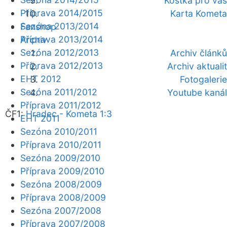
Kostka pro vás
Příprava 2014/2015
Karta Kometa
Sezóna 2013/2014
Fanshop
Příprava 2013/2014
Archiv
Sezóna 2012/2013
Archiv článků
Příprava 2012/2013
Archiv aktualit
EHT 2012
Fotogalerie
Sezóna 2011/2012
Youtube kanál
Příprava 2011/2012
ČF1:
Hradec - Kometa 1:3
EHT 2011
Sezóna 2010/2011
Příprava 2010/2011
Sezóna 2009/2010
Příprava 2009/2010
Sezóna 2008/2009
Příprava 2008/2009
Sezóna 2007/2008
Příprava 2007/2008