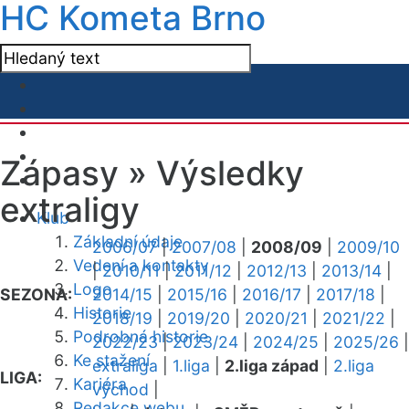
HC Kometa Brno
Zápasy »
Výsledky
extraligy
Klub
Základní údaje
2006/07
|
2007/08
|
2008/09
|
2009/10
Vedení a kontakty
|
2010/11
|
2011/12
|
2012/13
|
2013/14
|
Logo
SEZONA:
2014/15
|
2015/16
|
2016/17
|
2017/18
|
Historie
2018/19
|
2019/20
|
2020/21
|
2021/22
|
Podrobná historie
2022/23
|
2023/24
|
2024/25
|
2025/26
|
Ke stažení
extraliga
|
1.liga
|
2.liga západ
|
2.liga
LIGA:
Kariéra
východ
|
Redakce webu