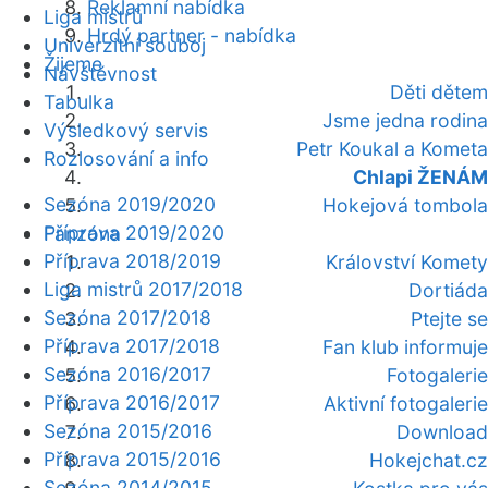
Reklamní nabídka
Liga mistrů
Hrdý partner - nabídka
Univerzitní souboj
Žijeme
Návštěvnost
Děti dětem
Tabulka
Jsme jedna rodina
Výsledkový servis
Petr Koukal a Kometa
Rozlosování a info
Chlapi ŽENÁM
Sezóna 2019/2020
Hokejová tombola
Příprava 2019/2020
Fanzóna
Příprava 2018/2019
Království Komety
Liga mistrů 2017/2018
Dortiáda
Sezóna 2017/2018
Ptejte se
Příprava 2017/2018
Fan klub informuje
Sezóna 2016/2017
Fotogalerie
Příprava 2016/2017
Aktivní fotogalerie
Sezóna 2015/2016
Download
Příprava 2015/2016
Hokejchat.cz
Sezóna 2014/2015