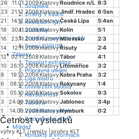
26
11.01.2009
Klatovy
Roudnice n/L
8:3
Soupiska
23
21.12.2008
Klatovy
Jindř. Hradec
6:5sn
Změny v kádru
21
14.12.2008
Klatovy
Česká Lípa
5:4sn
Realizační tým
18
30.11.2008
Klatovy
Kolín
5:1
Statistiky
Zranění / nemocní hráči
16
23.11.2008
Klatovy
Milevsko
2:3
Dresy 2018/19
14
12.11.2008
Klatovy
Řisuty
2:4
Zápasy
12
02.11.2008
Klatovy
Tábor
4:1
Tipsport extraliga
10
26.10.2008
Klatovy
Litoměřice
3:2
Přípravná utkání
8
19.10.2008
Klatovy
Kobra Praha
3:2
Liga mistrů
6
08.10.2008
Klatovy
Rokycany
1:4
Univerzitní souboj
5
05.10.2008
Klatovy
Sokolov
9:3
Návštěvnost
3
24.09.2008
Klatovy
Jablonec
3:4p
Tabulka
1
14.09.2008
Výsledkový servis
Klatovy
Nymburk
0:2
Četnost výsledků
Rozlosování a info
Mládež
výhry KLT |
remízy |
prohry KLT
Kontakty a informace