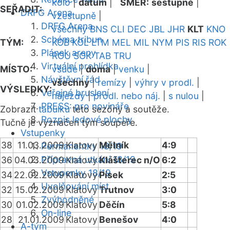
kolo
|
datum
|
SMĚR:
sestupně
|
SEŘADIT:
DRFG Arena
vzestupně
|
DRFG Arena
všechny
BNS
CLI
DEC
JBL
JHR
KLT
KNO
Schéma tribun
TÝM:
KOB
KOL
LTM
MEL
MIL
NYM
PIS
RIS
ROK
Plánek areny
ROU
SOK
TAB
TRU
Virtuální prohlídka
MÍSTO:
všude
|
doma
|
venku
|
Návštěvní řád
všechny
|
remízy
|
výhry v prodl.
|
VÝSLEDKY:
Veřejné bruslení
nájezdy
|
prodl. nebo náj.
|
s nulou
|
PRESS: pro novináře
Zobrazit
tabulku
této sezóny a soutěže.
Rozpis ledové plochy
Tučně je vyznačen tým soupeře.
Vstupenky
38
11.03.2009
Klatovy
Mělník
4:9
Permanentky 18/19
Přípravná utkání 18/19
36
04.03.2009
Klatovy
Klášterec n/O
6:2
Vstupenky 18/19
34
22.02.2009
Klatovy
Písek
2:5
Uvolňování míst
32
15.02.2009
Klatovy
Trutnov
3:0
Zvýhodněné
30
01.02.2009
Klatovy
Děčín
5:8
On-line
28
21.01.2009
Klatovy
Benešov
4:0
A-tým