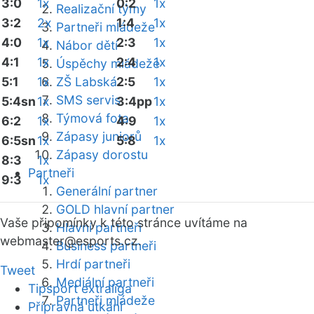
3:0
1x
0:2
1x
Realizační týmy
3:2
2x
1:4
1x
Partneři mládeže
4:0
1x
2:3
1x
Nábor dětí
4:1
1x
2:4
1x
Úspěchy mládeže
5:1
1x
ZŠ Labská
2:5
1x
SMS servis
5:4sn
1x
3:4pp
1x
Týmová fota
6:2
1x
4:9
1x
Zápasy juniorů
6:5sn
1x
5:8
1x
Zápasy dorostu
8:3
1x
Partneři
9:3
1x
Generální partner
GOLD hlavní partner
Vaše připomínky k této stránce uvítáme na
Hlavní partneři
webmaster
@esports.cz.
Business partneři
Hrdí partneři
Tweet
Mediální partneři
Tipsport extraliga
Partneři mládeže
Přípravná utkání