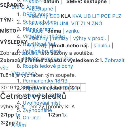
kolo
|
datum
|
SMĚR:
sestupně
|
SEŘADIT:
DRFG Arena
vzestupně
|
DRFG Arena
všechny
CEB
KLA
KVA
LIB
LIT
PCE
PLZ
TÝM:
Schéma tribun
SLA
SPA
TRI
UNL
VIT
ZLN
ZNO
Plánek areny
MÍSTO:
všude
|
doma
|
venku
|
Virtuální prohlídka
všechny
|
remízy
|
výhry v prodl.
|
VÝSLEDKY:
Návštěvní řád
nájezdy
|
prodl. nebo náj.
|
s nulou
|
Veřejné bruslení
Zobrazit
tabulku
této sezóny a soutěže.
PRESS: pro novináře
Zobrazuji přehled zápasů s výsledkem 2:1.
Zobrazit
Rozpis ledové plochy
vše
Vstupenky
Tučně je vyznačen tým soupeře.
Permanentky 18/19
30
19.12.2007
Kladno
Liberec
2:1p
Přípravná utkání 18/19
Četnost výsledků
Vstupenky 18/19
Uvolňování míst
výhry KLA |
remízy |
prohry KLA
Zvýhodněné
2:1pp
1x
1:2sn
1x
On-line
3:2pp
2x
A-tým