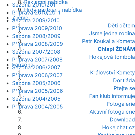
Reklamní nabídka
Sezóna 2010/2011
Hrdý partner - nabídka
Příprava 2010/2011
Žijeme
Sezóna 2009/2010
Děti dětem
Příprava 2009/2010
Jsme jedna rodina
Sezóna 2008/2009
Petr Koukal a Kometa
Příprava 2008/2009
Chlapi ŽENÁM
Sezóna 2007/2008
Hokejová tombola
Příprava 2007/2008
Fanzóna
Sezóna 2006/2007
Království Komety
Příprava 2006/2007
Dortiáda
Sezóna 2005/2006
Ptejte se
Příprava 2005/2006
Fan klub informuje
Sezóna 2004/2005
Fotogalerie
Příprava 2004/2005
Aktivní fotogalerie
Download
Hokejchat.cz