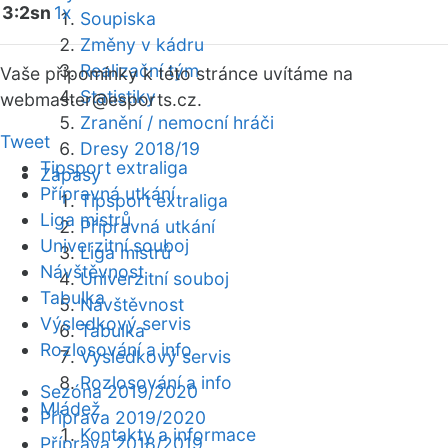
3:2sn
1x
Soupiska
Změny v kádru
Realizační tým
Vaše připomínky k této stránce uvítáme na
Statistiky
webmaster
@esports.cz.
Zranění / nemocní hráči
Tweet
Dresy 2018/19
Tipsport extraliga
Zápasy
Přípravná utkání
Tipsport extraliga
Liga mistrů
Přípravná utkání
Univerzitní souboj
Liga mistrů
Návštěvnost
Univerzitní souboj
Tabulka
Návštěvnost
Výsledkový servis
Tabulka
Rozlosování a info
Výsledkový servis
Rozlosování a info
Sezóna 2019/2020
Mládež
Příprava 2019/2020
Kontakty a informace
Příprava 2018/2019