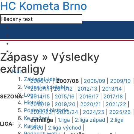
HC Kometa Brno
Zápasy »
Výsledky
extraligy
Klub
Základní údaje
2006/07
|
2007/08
|
2008/09
|
2009/10
|
Vedení a kontakty
2010/11
|
2011/12
|
2012/13
|
2013/14
|
Logo
SEZONA:
2014/15
|
2015/16
|
2016/17
|
2017/18
|
Historie
2018/19
|
2019/20
|
2020/21
|
2021/22
|
Podrobná historie
2022/23
|
2023/24
|
2024/25
|
2025/26
|
Ke stažení
extraliga
|
1.liga
|
2.liga západ
|
2.liga
LIGA:
Kariéra
střed
|
2.liga východ
|
Redakce webu