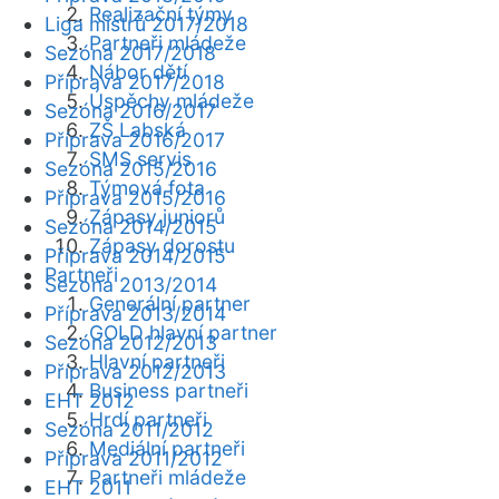
Realizační týmy
Liga mistrů 2017/2018
Partneři mládeže
Sezóna 2017/2018
Nábor dětí
Příprava 2017/2018
Úspěchy mládeže
Sezóna 2016/2017
ZŠ Labská
Příprava 2016/2017
SMS servis
Sezóna 2015/2016
Týmová fota
Příprava 2015/2016
Zápasy juniorů
Sezóna 2014/2015
Zápasy dorostu
Příprava 2014/2015
Partneři
Sezóna 2013/2014
Generální partner
Příprava 2013/2014
GOLD hlavní partner
Sezóna 2012/2013
Hlavní partneři
Příprava 2012/2013
Business partneři
EHT 2012
Hrdí partneři
Sezóna 2011/2012
Mediální partneři
Příprava 2011/2012
Partneři mládeže
EHT 2011