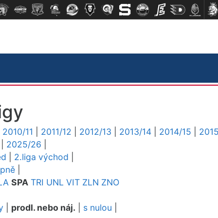
igy
|
2010/11
|
2011/12
|
2012/13
|
2013/14
|
2014/15
|
2015
|
2025/26
|
ed
|
2.liga východ
|
upně
|
LA
SPA
TRI
UNL
VIT
ZLN
ZNO
y
|
prodl. nebo náj.
|
s nulou
|