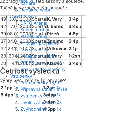
Zobrazit
tabulku
této sezóny a soutěže.
Kariéra
Tučně je vyznačen tým soupeře.
Redakce webu
DRFG Arena
49
13.02.2008
Sparta
K. Vary
3:4p
DRFG Arena
42
17.01.2008
Sparta
Liberec
3:4sn
Schéma tribun
39
08.01.2008
Sparta
Plzeň
4:5p
Plánek areny
37
04.01.2008
Sparta
Znojmo
5:4p
Virtuální prohlídka
32
23.12.2007
Sparta
Vítkovice
2:1p
Návštěvní řád
23
20.11.2007
Sparta
K. Vary
1:2sn
Veřejné bruslení
PRESS: pro novináře
20
14.11.2007
Sparta
Kladno
3:4sn
Četnost výsledků
Rozpis ledové plochy
Vstupenky
výhry SPA |
remízy |
prohry SPA
Permanentky 18/19
2:1pp
1x
1:2sn
1x
Přípravná utkání 18/19
5:4pp
1x
3:4pp
1x
Vstupenky 18/19
3:4sn
2x
Uvolňování míst
Zvýhodněné
4:5pp
1x