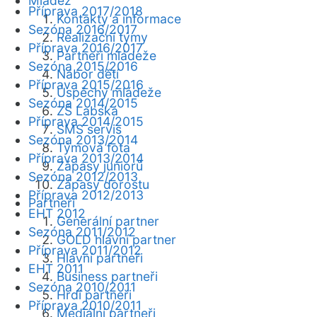
Mládež
Příprava 2017/2018
Kontakty a informace
Sezóna 2016/2017
Realizační týmy
Příprava 2016/2017
Partneři mládeže
Sezóna 2015/2016
Nábor dětí
Příprava 2015/2016
Úspěchy mládeže
Sezóna 2014/2015
ZŠ Labská
Příprava 2014/2015
SMS servis
Sezóna 2013/2014
Týmová fota
Příprava 2013/2014
Zápasy juniorů
Sezóna 2012/2013
Zápasy dorostu
Příprava 2012/2013
Partneři
EHT 2012
Generální partner
Sezóna 2011/2012
GOLD hlavní partner
Příprava 2011/2012
Hlavní partneři
EHT 2011
Business partneři
Sezóna 2010/2011
Hrdí partneři
Příprava 2010/2011
Mediální partneři