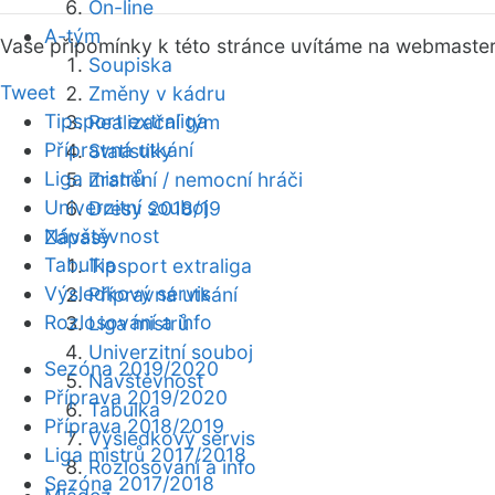
On-line
A-tým
Vaše připomínky k této stránce uvítáme na webmaste
Soupiska
Tweet
Změny v kádru
Tipsport extraliga
Realizační tým
Přípravná utkání
Statistiky
Liga mistrů
Zranění / nemocní hráči
Univerzitní souboj
Dresy 2018/19
Návštěvnost
Zápasy
Tabulka
Tipsport extraliga
Výsledkový servis
Přípravná utkání
Rozlosování a info
Liga mistrů
Univerzitní souboj
Sezóna 2019/2020
Návštěvnost
Příprava 2019/2020
Tabulka
Příprava 2018/2019
Výsledkový servis
Liga mistrů 2017/2018
Rozlosování a info
Sezóna 2017/2018