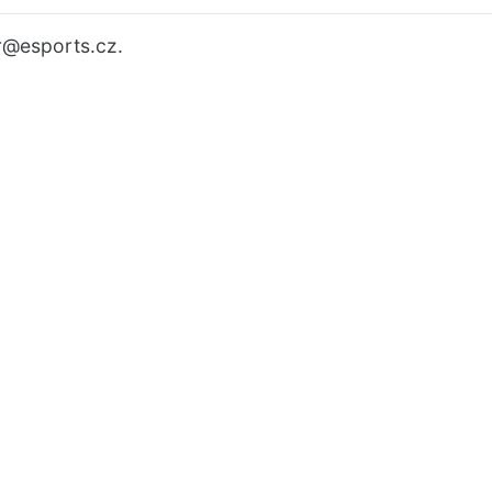
r
@esports.cz.