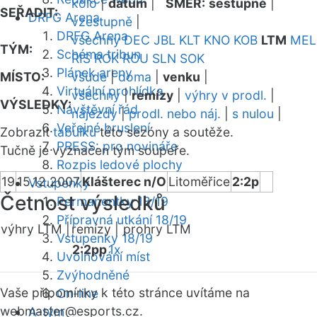
kolo
|
datum
|
SMĚR:
sestupně
|
SEŘADIT:
DRFG Arena
vzestupně
|
DRFG Arena
všechny
DEC
JBL
KLT
KNO
KOB
LTM
MEL
TÝM:
Schéma tribun
RIS
ROK
ROU
SLN
SOK
Plánek areny
MÍSTO:
všude
|
doma
|
venku
|
Virtuální prohlídka
všechny
|
remízy
|
výhry v prodl.
|
VÝSLEDKY:
Návštěvní řád
nájezdy
|
prodl. nebo náj.
|
s nulou
|
Veřejné bruslení
Zobrazit
tabulku
této sezóny a soutěže.
PRESS: pro novináře
Tučně je vyznačen tým soupeře.
Rozpis ledové plochy
19
15.12.2007
Klášterec n/O
Litoměřice
2:2p
Vstupenky
Četnost výsledků
Permanentky 18/19
Přípravná utkání 18/19
výhry LTM |
remízy |
prohry LTM
Vstupenky 18/19
2:2pp
1x
Uvolňování míst
Zvýhodněné
Vaše připomínky k této stránce uvítáme na
On-line
webmaster
@esports.cz.
A-tým