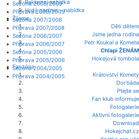
Reklamní nabídka
Sezóna 2008/2009
Hrdý partner - nabídka
Příprava 2008/2009
Žijeme
Sezóna 2007/2008
Děti dětem
Příprava 2007/2008
Jsme jedna rodina
Sezóna 2006/2007
Petr Koukal a Kometa
Příprava 2006/2007
Chlapi ŽENÁM
Sezóna 2005/2006
Hokejová tombola
Příprava 2005/2006
Fanzóna
Sezóna 2004/2005
Království Komety
Příprava 2004/2005
Dortiáda
Ptejte se
Fan klub informuje
Fotogalerie
Aktivní fotogalerie
Download
Hokejchat.cz