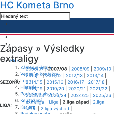
HC Kometa Brno
Zápasy »
Výsledky
extraligy
Klub
Základní údaje
2006/07
|
2007/08
|
2008/09
|
2009/10
|
Vedení a kontakty
2010/11
|
2011/12
|
2012/13
|
2013/14
|
Logo
SEZONA:
2014/15
|
2015/16
|
2016/17
|
2017/18
|
Historie
2018/19
|
2019/20
|
2020/21
|
2021/22
|
Podrobná historie
2022/23
|
2023/24
|
2024/25
|
2025/26
|
Ke stažení
extraliga
|
1.liga
|
2.liga západ
|
2.liga
LIGA:
Kariéra
střed
|
2.liga východ
|
Redakce webu