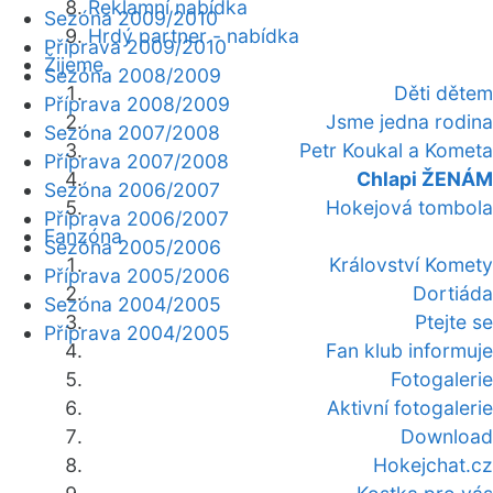
Reklamní nabídka
Sezóna 2009/2010
Hrdý partner - nabídka
Příprava 2009/2010
Žijeme
Sezóna 2008/2009
Děti dětem
Příprava 2008/2009
Jsme jedna rodina
Sezóna 2007/2008
Petr Koukal a Kometa
Příprava 2007/2008
Chlapi ŽENÁM
Sezóna 2006/2007
Hokejová tombola
Příprava 2006/2007
Fanzóna
Sezóna 2005/2006
Království Komety
Příprava 2005/2006
Dortiáda
Sezóna 2004/2005
Ptejte se
Příprava 2004/2005
Fan klub informuje
Fotogalerie
Aktivní fotogalerie
Download
Hokejchat.cz