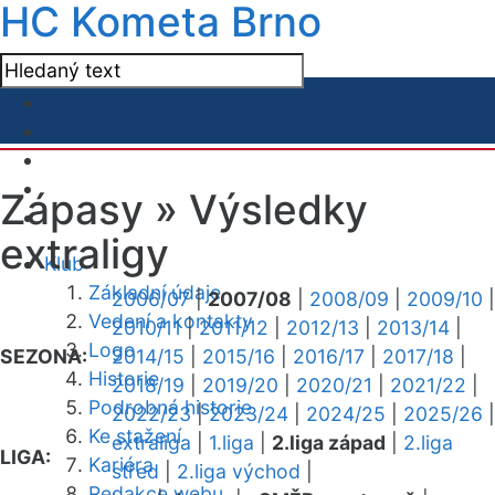
HC Kometa Brno
Zápasy »
Výsledky
extraligy
Klub
Základní údaje
2006/07
|
2007/08
|
2008/09
|
2009/10
|
Vedení a kontakty
2010/11
|
2011/12
|
2012/13
|
2013/14
|
Logo
SEZONA:
2014/15
|
2015/16
|
2016/17
|
2017/18
|
Historie
2018/19
|
2019/20
|
2020/21
|
2021/22
|
Podrobná historie
2022/23
|
2023/24
|
2024/25
|
2025/26
|
Ke stažení
extraliga
|
1.liga
|
2.liga západ
|
2.liga
LIGA:
Kariéra
střed
|
2.liga východ
|
Redakce webu