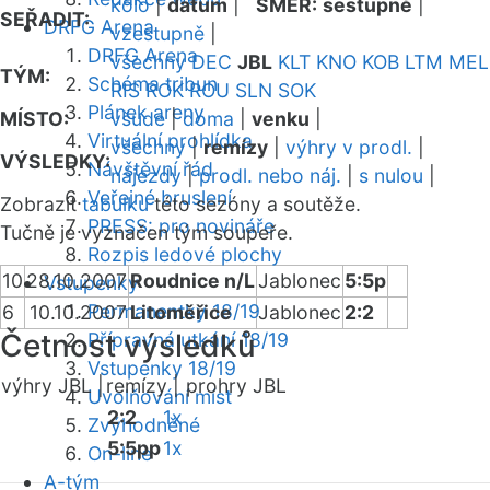
kolo
|
datum
|
SMĚR:
sestupně
|
SEŘADIT:
DRFG Arena
vzestupně
|
DRFG Arena
všechny
DEC
JBL
KLT
KNO
KOB
LTM
MEL
TÝM:
Schéma tribun
RIS
ROK
ROU
SLN
SOK
Plánek areny
MÍSTO:
všude
|
doma
|
venku
|
Virtuální prohlídka
všechny
|
remízy
|
výhry v prodl.
|
VÝSLEDKY:
Návštěvní řád
nájezdy
|
prodl. nebo náj.
|
s nulou
|
Veřejné bruslení
Zobrazit
tabulku
této sezóny a soutěže.
PRESS: pro novináře
Tučně je vyznačen tým soupeře.
Rozpis ledové plochy
10
28.10.2007
Roudnice n/L
Jablonec
5:5p
Vstupenky
Permanentky 18/19
6
10.10.2007
Litoměřice
Jablonec
2:2
Četnost výsledků
Přípravná utkání 18/19
Vstupenky 18/19
výhry JBL |
remízy |
prohry JBL
Uvolňování míst
2:2
1x
Zvýhodněné
5:5pp
1x
On-line
A-tým