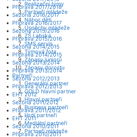
Realizační týmy
Příprava 2017/2018
Partneři mládeže
Sezóna 2016/2017
Nábor dětí
Příprava 2016/2017
Úspěchy mládeže
Sezóna 2015/2016
ZŠ Labská
Příprava 2015/2016
SMS servis
Sezóna 2014/2015
Týmová fota
Příprava 2014/2015
Zápasy juniorů
Sezóna 2013/2014
Zápasy dorostu
Příprava 2013/2014
Partneři
Sezóna 2012/2013
Generální partner
Příprava 2012/2013
GOLD hlavní partner
EHT 2012
Hlavní partneři
Sezóna 2011/2012
Business partneři
Příprava 2011/2012
Hrdí partneři
EHT 2011
Mediální partneři
Sezóna 2010/2011
Partneři mládeže
Příprava 2010/2011