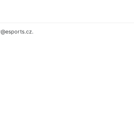
r
@esports.cz.