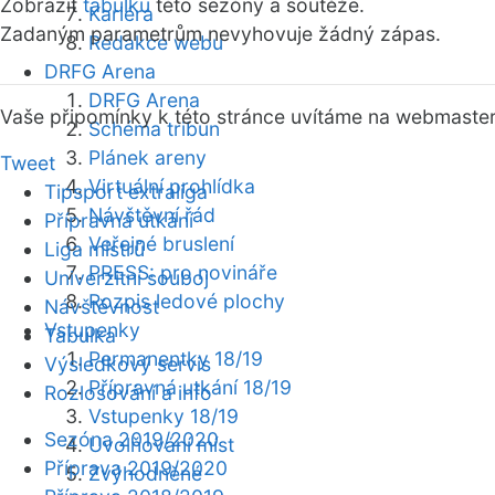
Zobrazit
tabulku
této sezóny a soutěže.
Kariéra
Zadaným parametrům nevyhovuje žádný zápas.
Redakce webu
DRFG Arena
DRFG Arena
Vaše připomínky k této stránce uvítáme na webmaste
Schéma tribun
Plánek areny
Tweet
Virtuální prohlídka
Tipsport extraliga
Návštěvní řád
Přípravná utkání
Veřejné bruslení
Liga mistrů
PRESS: pro novináře
Univerzitní souboj
Rozpis ledové plochy
Návštěvnost
Vstupenky
Tabulka
Permanentky 18/19
Výsledkový servis
Přípravná utkání 18/19
Rozlosování a info
Vstupenky 18/19
Sezóna 2019/2020
Uvolňování míst
Příprava 2019/2020
Zvýhodněné