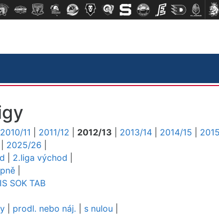
igy
2010/11
|
2011/12
|
2012/13
|
2013/14
|
2014/15
|
2015
|
2025/26
|
ed
|
2.liga východ
|
upně
|
IS
SOK
TAB
dy
|
prodl. nebo náj.
|
s nulou
|