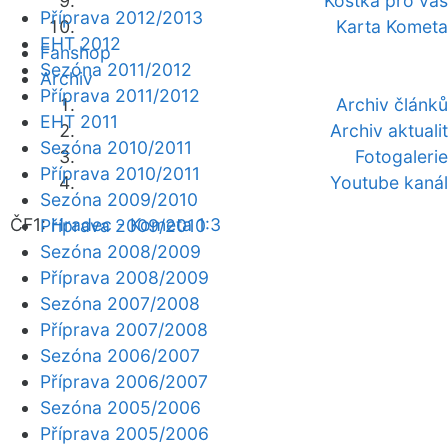
Kostka pro vás
Příprava 2012/2013
Karta Kometa
EHT 2012
Fanshop
Sezóna 2011/2012
Archiv
Příprava 2011/2012
Archiv článků
EHT 2011
Archiv aktualit
Sezóna 2010/2011
Fotogalerie
Příprava 2010/2011
Youtube kanál
Sezóna 2009/2010
ČF1:
Hradec - Kometa 1:3
Příprava 2009/2010
Sezóna 2008/2009
Příprava 2008/2009
Sezóna 2007/2008
Příprava 2007/2008
Sezóna 2006/2007
Příprava 2006/2007
Sezóna 2005/2006
Příprava 2005/2006