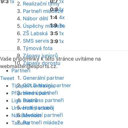
9:3
1x
0:7
1x
Realizační týmy
0:8
1x
Partneři mládeže
1:4
4x
Nábor dětí
1:9
1x
Úspěchy mládeže
ZŠ Labská
3:5
1x
SMS servis
3:9
1x
Týmová fota
Zápasy juniorů
Vaše připomínky k této stránce uvítáme na
Zápasy dorostu
webmaster
@esports.cz.
Partneři
Generální partner
Tweet
GOLD hlavní partner
Tipsport extraliga
Hlavní partneři
Přípravná utkání
Business partneři
Liga mistrů
Hrdí partneři
Univerzitní souboj
Mediální partneři
Návštěvnost
Partneři mládeže
Tabulka