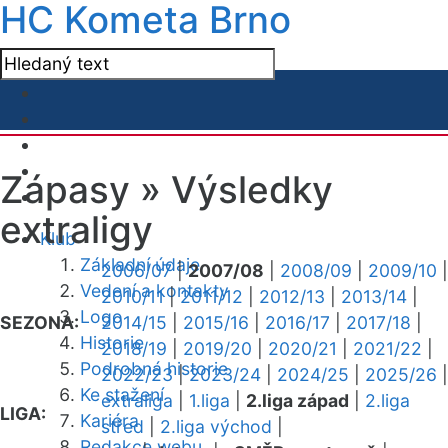
HC Kometa Brno
Zápasy »
Výsledky
extraligy
Klub
Základní údaje
2006/07
|
2007/08
|
2008/09
|
2009/10
|
Vedení a kontakty
2010/11
|
2011/12
|
2012/13
|
2013/14
|
Logo
SEZONA:
2014/15
|
2015/16
|
2016/17
|
2017/18
|
Historie
2018/19
|
2019/20
|
2020/21
|
2021/22
|
Podrobná historie
2022/23
|
2023/24
|
2024/25
|
2025/26
|
Ke stažení
extraliga
|
1.liga
|
2.liga západ
|
2.liga
LIGA:
Kariéra
střed
|
2.liga východ
|
Redakce webu