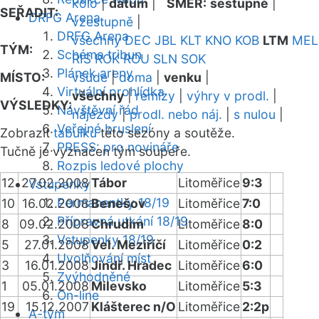
kolo
|
datum
|
SMĚR:
sestupně
|
SEŘADIT:
DRFG Arena
vzestupně
|
DRFG Arena
všechny
DEC
JBL
KLT
KNO
KOB
LTM
MEL
TÝM:
Schéma tribun
RIS
ROK
ROU
SLN
SOK
Plánek areny
MÍSTO:
všude
|
doma
|
venku
|
Virtuální prohlídka
všechny
|
remízy
|
výhry v prodl.
|
VÝSLEDKY:
Návštěvní řád
nájezdy
|
prodl. nebo náj.
|
s nulou
|
Veřejné bruslení
Zobrazit
tabulku
této sezóny a soutěže.
PRESS: pro novináře
Tučně je vyznačen tým soupeře.
Rozpis ledové plochy
12
27.02.2008
Tábor
Litoměřice
9:3
Vstupenky
Permanentky 18/19
10
16.02.2008
Benešov
Litoměřice
7:0
Přípravná utkání 18/19
8
09.02.2008
Chrudim
Litoměřice
8:0
Vstupenky 18/19
5
27.01.2008
Vel. Meziříčí
Litoměřice
0:2
Uvolňování míst
3
16.01.2008
Jindř. Hradec
Litoměřice
6:0
Zvýhodněné
1
05.01.2008
Milevsko
Litoměřice
5:3
On-line
19
15.12.2007
Klášterec n/O
Litoměřice
2:2p
A-tým