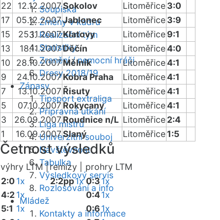
22
12.12.2007
Sokolov
Litoměřice
3:0
Soupiska
17
05.12.2007
Jablonec
Litoměřice
3:9
Změny v kádru
15
25.11.2007
Klatovy
Litoměřice
9:1
Realizační tým
Statistiky
13
18.11.2007
Děčín
Litoměřice
4:0
Zranění / nemocní hráči
10
28.10.2007
Mělník
Litoměřice
4:1
Dresy 2018/19
9
24.10.2007
Kobra Praha
Litoměřice
4:1
Zápasy
7
13.10.2007
Řisuty
Litoměřice
4:1
Tipsport extraliga
5
07.10.2007
Rokycany
Litoměřice
4:1
Přípravná utkání
3
26.09.2007
Roudnice n/L
Litoměřice
2:4
Liga mistrů
1
16.09.2007
Slaný
Litoměřice
1:5
Univerzitní souboj
Četnost výsledků
Návštěvnost
Tabulka
výhry LTM |
remízy |
prohry LTM
Výsledkový servis
2:0
1x
2:2pp
1x
0:3
1x
Rozlosování a info
4:2
1x
0:4
1x
Mládež
5:1
1x
0:6
1x
Kontakty a informace