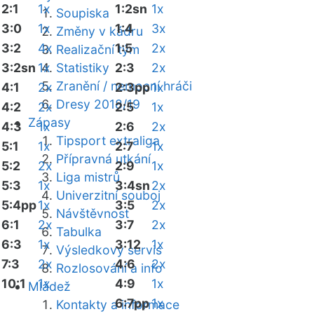
2:1
1x
1:2sn
1x
Soupiska
3:0
1x
1:4
3x
Změny v kádru
3:2
4x
1:5
2x
Realizační tým
3:2sn
1x
Statistiky
2:3
2x
Zranění / nemocní hráči
4:1
2x
2:3pp
1x
Dresy 2018/19
4:2
2x
2:5
1x
Zápasy
4:3
1x
2:6
2x
Tipsport extraliga
5:1
1x
2:7
1x
Přípravná utkání
5:2
2x
2:9
1x
Liga mistrů
5:3
1x
3:4sn
2x
Univerzitní souboj
5:4pp
1x
3:5
2x
Návštěvnost
6:1
2x
3:7
2x
Tabulka
6:3
1x
3:12
1x
Výsledkový servis
7:3
2x
4:6
2x
Rozlosování a info
10:1
1x
4:9
1x
Mládež
6:7pp
1x
Kontakty a informace