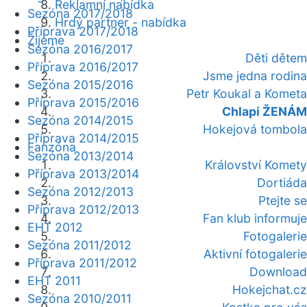
Reklamní nabídka
Sezóna 2017/2018
Hrdý partner - nabídka
Příprava 2017/2018
Žijeme
Sezóna 2016/2017
Děti dětem
Příprava 2016/2017
Jsme jedna rodina
Sezóna 2015/2016
Petr Koukal a Kometa
Příprava 2015/2016
Chlapi ŽENÁM
Sezóna 2014/2015
Hokejová tombola
Příprava 2014/2015
Fanzóna
Sezóna 2013/2014
Království Komety
Příprava 2013/2014
Dortiáda
Sezóna 2012/2013
Ptejte se
Příprava 2012/2013
Fan klub informuje
EHT 2012
Fotogalerie
Sezóna 2011/2012
Aktivní fotogalerie
Příprava 2011/2012
Download
EHT 2011
Hokejchat.cz
Sezóna 2010/2011