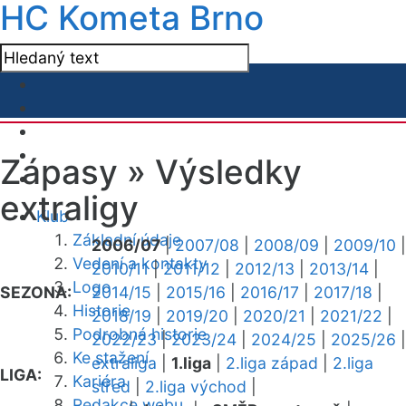
HC Kometa Brno
Zápasy »
Výsledky
extraligy
Klub
Základní údaje
2006/07
|
2007/08
|
2008/09
|
2009/10
|
Vedení a kontakty
2010/11
|
2011/12
|
2012/13
|
2013/14
|
Logo
SEZONA:
2014/15
|
2015/16
|
2016/17
|
2017/18
|
Historie
2018/19
|
2019/20
|
2020/21
|
2021/22
|
Podrobná historie
2022/23
|
2023/24
|
2024/25
|
2025/26
|
Ke stažení
extraliga
|
1.liga
|
2.liga západ
|
2.liga
LIGA:
Kariéra
střed
|
2.liga východ
|
Redakce webu