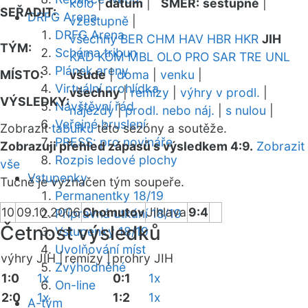
kolo
|
datum
|
SMĚR:
sestupně
|
SEŘADIT:
DRFG Arena
vzestupně
|
DRFG Arena
všechny
BER
CHM
HAV
HBR
HKR
JIH
TÝM:
Schéma tribun
KAD
KOM
MBL
OLO
PRO
SAR
TRE
UNL
Plánek areny
MÍSTO:
všude
|
doma
|
venku
|
Virtuální prohlídka
všechny
|
remízy
|
výhry v prodl.
|
VÝSLEDKY:
Návštěvní řád
nájezdy
|
prodl. nebo náj.
|
s nulou
|
Veřejné bruslení
Zobrazit
tabulku
této sezóny a soutěže.
PRESS: pro novináře
Zobrazuji přehled zápasů s výsledkem 4:9.
Zobrazit
Rozpis ledové plochy
vše
Vstupenky
Tučně je vyznačen tým soupeře.
Permanentky 18/19
10
09.10.2006
Chomutov
Jihlava
9:4
Přípravná utkání 18/19
Četnost výsledků
Vstupenky 18/19
Uvolňování míst
výhry JIH |
remízy |
prohry JIH
Zvýhodněné
1:0
1x
0:1
1x
On-line
2:0
1x
1:2
1x
A-tým