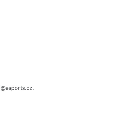
r
@esports.cz.