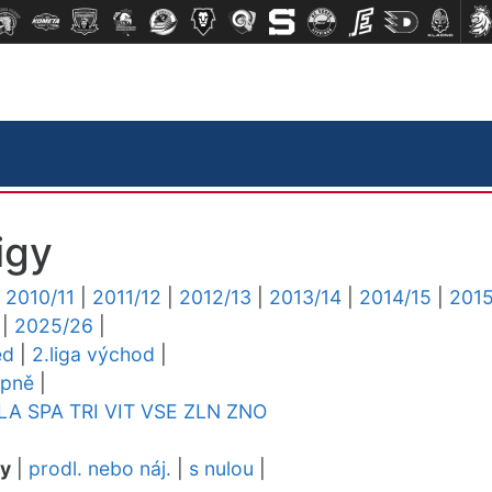
igy
|
2010/11
|
2011/12
|
2012/13
|
2013/14
|
2014/15
|
2015
|
2025/26
|
ed
|
2.liga východ
|
upně
|
LA
SPA
TRI
VIT
VSE
ZLN
ZNO
dy
|
prodl. nebo náj.
|
s nulou
|