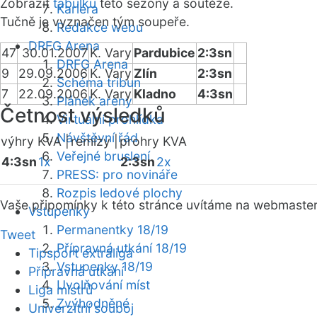
Zobrazit
tabulku
této sezóny a soutěže.
Kariéra
Tučně je vyznačen tým soupeře.
Redakce webu
DRFG Arena
47
30.01.2007
K. Vary
Pardubice
2:3sn
DRFG Arena
9
29.09.2006
K. Vary
Zlín
2:3sn
Schéma tribun
7
22.09.2006
K. Vary
Kladno
4:3sn
Plánek areny
Četnost výsledků
Virtuální prohlídka
Návštěvní řád
výhry KVA |
remízy |
prohry KVA
Veřejné bruslení
4:3sn
1x
2:3sn
2x
PRESS: pro novináře
Rozpis ledové plochy
Vaše připomínky k této stránce uvítáme na webmaste
Vstupenky
Permanentky 18/19
Tweet
Přípravná utkání 18/19
Tipsport extraliga
Vstupenky 18/19
Přípravná utkání
Uvolňování míst
Liga mistrů
Zvýhodněné
Univerzitní souboj