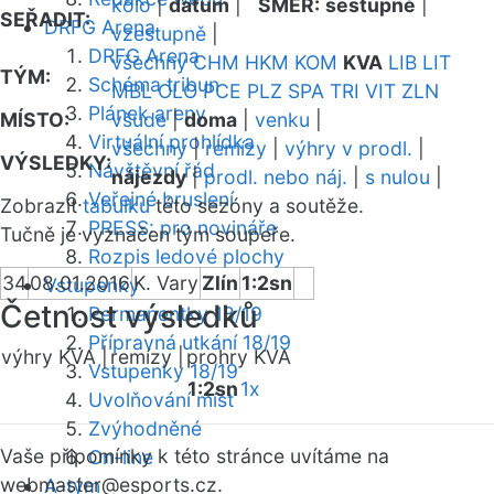
kolo
|
datum
|
SMĚR:
sestupně
|
SEŘADIT:
DRFG Arena
vzestupně
|
DRFG Arena
všechny
CHM
HKM
KOM
KVA
LIB
LIT
TÝM:
Schéma tribun
MBL
OLO
PCE
PLZ
SPA
TRI
VIT
ZLN
Plánek areny
MÍSTO:
všude
|
doma
|
venku
|
Virtuální prohlídka
všechny
|
remízy
|
výhry v prodl.
|
VÝSLEDKY:
Návštěvní řád
nájezdy
|
prodl. nebo náj.
|
s nulou
|
Veřejné bruslení
Zobrazit
tabulku
této sezóny a soutěže.
PRESS: pro novináře
Tučně je vyznačen tým soupeře.
Rozpis ledové plochy
34
08.01.2016
K. Vary
Zlín
1:2sn
Vstupenky
Četnost výsledků
Permanentky 18/19
Přípravná utkání 18/19
výhry KVA |
remízy |
prohry KVA
Vstupenky 18/19
1:2sn
1x
Uvolňování míst
Zvýhodněné
Vaše připomínky k této stránce uvítáme na
On-line
webmaster
@esports.cz.
A-tým