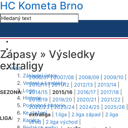
HC Kometa Brno
Zápasy »
Výsledky
extraligy
Klub
Základní údaje
2006/07
|
2007/08
|
2008/09
|
2009/10
|
Vedení a kontakty
2010/11
|
2011/12
|
2012/13
|
2013/14
|
Logo
SEZONA:
2014/15
|
2015/16
|
2016/17
|
2017/18
|
Historie
2018/19
|
2019/20
|
2020/21
|
2021/22
|
Podrobná historie
2022/23
|
2023/24
|
2024/25
|
2025/26
|
Ke stažení
extraliga
|
1.liga
|
2.liga západ
|
2.liga
LIGA:
Kariéra
střed
|
2.liga východ
|
Redakce webu