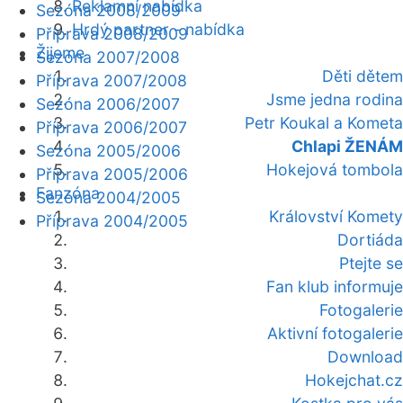
Reklamní nabídka
Sezóna 2008/2009
Hrdý partner - nabídka
Příprava 2008/2009
Žijeme
Sezóna 2007/2008
Děti dětem
Příprava 2007/2008
Jsme jedna rodina
Sezóna 2006/2007
Petr Koukal a Kometa
Příprava 2006/2007
Chlapi ŽENÁM
Sezóna 2005/2006
Hokejová tombola
Příprava 2005/2006
Fanzóna
Sezóna 2004/2005
Království Komety
Příprava 2004/2005
Dortiáda
Ptejte se
Fan klub informuje
Fotogalerie
Aktivní fotogalerie
Download
Hokejchat.cz