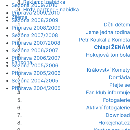
Reklamní nabídka
Sezóna 2009/2010
Hrdý partner - nabídka
Příprava 2009/2010
Žijeme
Sezóna 2008/2009
Děti dětem
Příprava 2008/2009
Jsme jedna rodina
Sezóna 2007/2008
Petr Koukal a Kometa
Příprava 2007/2008
Chlapi ŽENÁM
Sezóna 2006/2007
Hokejová tombola
Příprava 2006/2007
Fanzóna
Sezóna 2005/2006
Království Komety
Příprava 2005/2006
Dortiáda
Sezóna 2004/2005
Ptejte se
Příprava 2004/2005
Fan klub informuje
Fotogalerie
Aktivní fotogalerie
Download
Hokejchat.cz