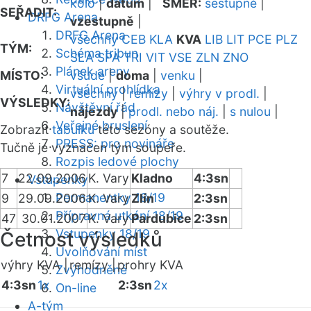
kolo
|
datum
|
SMĚR:
sestupně
|
SEŘADIT:
DRFG Arena
vzestupně
|
DRFG Arena
všechny
CEB
KLA
KVA
LIB
LIT
PCE
PLZ
TÝM:
Schéma tribun
SLA
SPA
TRI
VIT
VSE
ZLN
ZNO
Plánek areny
MÍSTO:
všude
|
doma
|
venku
|
Virtuální prohlídka
všechny
|
remízy
|
výhry v prodl.
|
VÝSLEDKY:
Návštěvní řád
nájezdy
|
prodl. nebo náj.
|
s nulou
|
Veřejné bruslení
Zobrazit
tabulku
této sezóny a soutěže.
PRESS: pro novináře
Tučně je vyznačen tým soupeře.
Rozpis ledové plochy
7
22.09.2006
K. Vary
Kladno
4:3sn
Vstupenky
Permanentky 18/19
9
29.09.2006
K. Vary
Zlín
2:3sn
Přípravná utkání 18/19
47
30.01.2007
K. Vary
Pardubice
2:3sn
Vstupenky 18/19
Četnost výsledků
Uvolňování míst
výhry KVA |
remízy |
prohry KVA
Zvýhodněné
4:3sn
1x
2:3sn
2x
On-line
A-tým