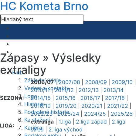
HC Kometa Brno
Zápasy »
Výsledky
extraligy
Klub
Základní údaje
2006/07
|
2007/08
|
2008/09
|
2009/10
|
Vedení a kontakty
2010/11
|
2011/12
|
2012/13
|
2013/14
|
Logo
SEZONA:
2014/15
|
2015/16
|
2016/17
|
2017/18
|
Historie
2018/19
|
2019/20
|
2020/21
|
2021/22
|
Podrobná historie
2022/23
|
2023/24
|
2024/25
|
2025/26
|
Ke stažení
extraliga
|
1.liga
|
2.liga západ
|
2.liga
LIGA:
Kariéra
střed
|
2.liga východ
|
Redakce webu