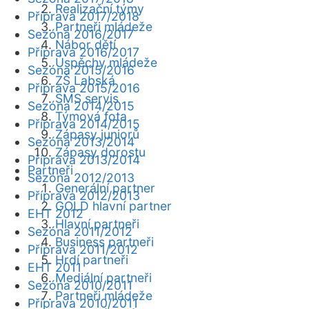
Realizační týmy
Příprava 2017/2018
Partneři mládeže
Sezóna 2016/2017
Nábor dětí
Příprava 2016/2017
Úspěchy mládeže
Sezóna 2015/2016
ZŠ Labská
Příprava 2015/2016
SMS servis
Sezóna 2014/2015
Týmová fota
Příprava 2014/2015
Zápasy juniorů
Sezóna 2013/2014
Zápasy dorostu
Příprava 2013/2014
Partneři
Sezóna 2012/2013
Generální partner
Příprava 2012/2013
GOLD hlavní partner
EHT 2012
Hlavní partneři
Sezóna 2011/2012
Business partneři
Příprava 2011/2012
Hrdí partneři
EHT 2011
Mediální partneři
Sezóna 2010/2011
Partneři mládeže
Příprava 2010/2011