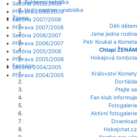
Reklamní nabídka
Sezóna 2008/2009
Hrdý partner - nabídka
Příprava 2008/2009
Žijeme
Sezóna 2007/2008
Děti dětem
Příprava 2007/2008
Jsme jedna rodina
Sezóna 2006/2007
Petr Koukal a Kometa
Příprava 2006/2007
Chlapi ŽENÁM
Sezóna 2005/2006
Hokejová tombola
Příprava 2005/2006
Fanzóna
Sezóna 2004/2005
Království Komety
Příprava 2004/2005
Dortiáda
Ptejte se
Fan klub informuje
Fotogalerie
Aktivní fotogalerie
Download
Hokejchat.cz