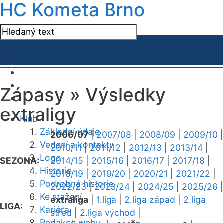
HC Kometa Brno
Zápasy »
Výsledky
extraligy
Klub
Základní údaje
2006/07
|
2007/08
|
2008/09
|
2009/10
|
Vedení a kontakty
2010/11
|
2011/12
|
2012/13
|
2013/14
|
Logo
SEZONA:
2014/15
|
2015/16
|
2016/17
|
2017/18
|
Historie
2018/19
|
2019/20
|
2020/21
|
2021/22
|
Podrobná historie
2022/23
|
2023/24
|
2024/25
|
2025/26
|
Ke stažení
extraliga
|
1.liga
|
2.liga západ
|
2.liga
LIGA:
Kariéra
střed
|
2.liga východ
|
Redakce webu