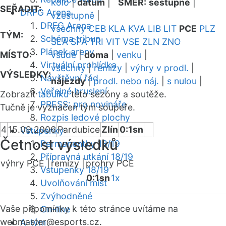
kolo
|
datum
|
SMĚR:
sestupně
|
SEŘADIT:
DRFG Arena
vzestupně
|
DRFG Arena
všechny
CEB
KLA
KVA
LIB
LIT
PCE
PLZ
TÝM:
Schéma tribun
SLA
SPA
TRI
VIT
VSE
ZLN
ZNO
Plánek areny
MÍSTO:
všude
|
doma
|
venku
|
Virtuální prohlídka
všechny
|
remízy
|
výhry v prodl.
|
VÝSLEDKY:
Návštěvní řád
nájezdy
|
prodl. nebo náj.
|
s nulou
|
Veřejné bruslení
Zobrazit
tabulku
této sezóny a soutěže.
PRESS: pro novináře
Tučně je vyznačen tým soupeře.
Rozpis ledové plochy
4
15.09.2006
Pardubice
Zlín
0:1sn
Vstupenky
Četnost výsledků
Permanentky 18/19
Přípravná utkání 18/19
výhry PCE |
remízy |
prohry PCE
Vstupenky 18/19
0:1sn
1x
Uvolňování míst
Zvýhodněné
Vaše připomínky k této stránce uvítáme na
On-line
webmaster
@esports.cz.
A-tým