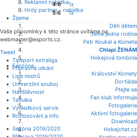
Reklamní nabídka
4:6
1x
Hrdý partner - nabídka
5:6
1x
Žijeme
Děti dětem
Vaše připomínky k této stránce uvítáme na
Jsme jedna rodina
webmaster
@esports.cz.
Petr Koukal a Kometa
Chlapi ŽENÁM
Tweet
Hokejová tombola
Tipsport extraliga
Fanzóna
Přípravná utkání
Království Komety
Liga mistrů
Dortiáda
Univerzitní souboj
Ptejte se
Návštěvnost
Fan klub informuje
Tabulka
Fotogalerie
Výsledkový servis
Aktivní fotogalerie
Rozlosování a info
Download
Sezóna 2019/2020
Hokejchat.cz
Příprava 2019/2020