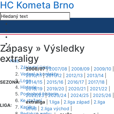
HC Kometa Brno
Zápasy »
Výsledky
extraligy
Klub
Základní údaje
2006/07
|
2007/08
|
2008/09
|
2009/10
|
Vedení a kontakty
2010/11
|
2011/12
|
2012/13
|
2013/14
|
Logo
SEZONA:
2014/15
|
2015/16
|
2016/17
|
2017/18
|
Historie
2018/19
|
2019/20
|
2020/21
|
2021/22
|
Podrobná historie
2022/23
|
2023/24
|
2024/25
|
2025/26
|
Ke stažení
extraliga
|
1.liga
|
2.liga západ
|
2.liga
LIGA:
Kariéra
střed
|
2.liga východ
|
Redakce webu