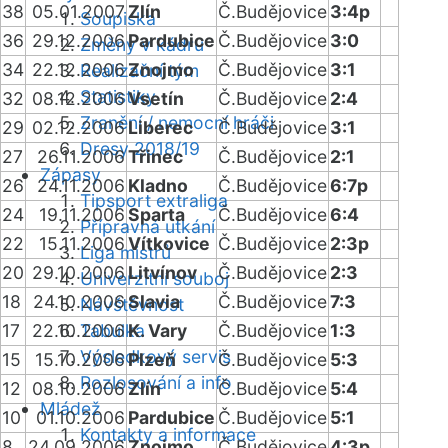
38
05.01.2007
Zlín
Č.Budějovice
3:4p
Soupiska
36
29.12.2006
Pardubice
Č.Budějovice
3:0
Změny v kádru
34
22.12.2006
Znojmo
Č.Budějovice
3:1
Realizační tým
Statistiky
32
08.12.2006
Vsetín
Č.Budějovice
2:4
Zranění / nemocní hráči
29
02.12.2006
Liberec
Č.Budějovice
3:1
Dresy 2018/19
27
26.11.2006
Třinec
Č.Budějovice
2:1
Zápasy
26
24.11.2006
Kladno
Č.Budějovice
6:7p
Tipsport extraliga
24
19.11.2006
Sparta
Č.Budějovice
6:4
Přípravná utkání
22
15.11.2006
Vítkovice
Č.Budějovice
2:3p
Liga mistrů
20
29.10.2006
Litvínov
Č.Budějovice
2:3
Univerzitní souboj
18
24.10.2006
Slavia
Č.Budějovice
7:3
Návštěvnost
17
22.10.2006
Tabulka
K. Vary
Č.Budějovice
1:3
Výsledkový servis
15
15.10.2006
Plzeň
Č.Budějovice
5:3
Rozlosování a info
12
08.10.2006
Zlín
Č.Budějovice
5:4
Mládež
10
01.10.2006
Pardubice
Č.Budějovice
5:1
Kontakty a informace
8
24.09.2006
Znojmo
Č.Budějovice
4:3p