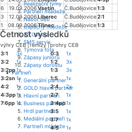
Realizační týmy
6
19.09.2006
Vsetín
Č.Budějovice
1:3
Partneři mládeže
3
12.09.2006
Liberec
Č.Budějovice
2:1
Nábor dětí
1
08.09.2006
Třinec
Č.Budějovice
1:3
Úspěchy mládeže
Četnost výsledků
ZŠ Labská
SMS servis
výhry CEB |
remízy |
prohry CEB
Týmová fota
3:1
3x
0:3
1x
Zápasy juniorů
3:2
1x
1:2
3x
Zápasy dorostu
3:2pp
1x
1:3
3x
Partneři
3:2sn
1x
1:5
1x
Generální partner
4:2
1x
2:4
2x
GOLD hlavní partner
4:3pp
1x
2:7
1x
Hlavní partneři
7:6pp
1x
3:4pp
1x
Business partneři
Hrdí partneři
3:5
1x
Mediální partneři
3:7
1x
Partneři mládeže
4:5
1x