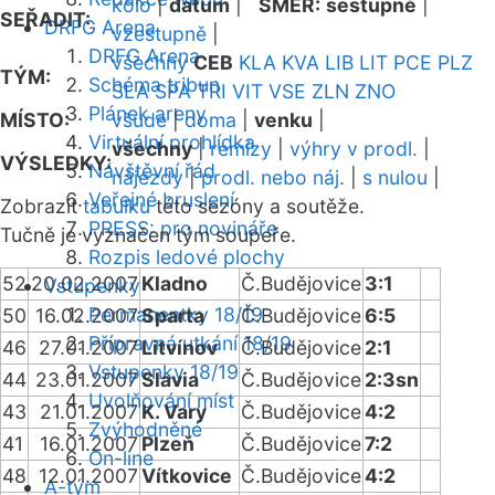
kolo
|
datum
|
SMĚR:
sestupně
|
SEŘADIT:
DRFG Arena
vzestupně
|
DRFG Arena
všechny
CEB
KLA
KVA
LIB
LIT
PCE
PLZ
TÝM:
Schéma tribun
SLA
SPA
TRI
VIT
VSE
ZLN
ZNO
Plánek areny
MÍSTO:
všude
|
doma
|
venku
|
Virtuální prohlídka
všechny
|
remízy
|
výhry v prodl.
|
VÝSLEDKY:
Návštěvní řád
nájezdy
|
prodl. nebo náj.
|
s nulou
|
Veřejné bruslení
Zobrazit
tabulku
této sezóny a soutěže.
PRESS: pro novináře
Tučně je vyznačen tým soupeře.
Rozpis ledové plochy
52
20.02.2007
Kladno
Č.Budějovice
3:1
Vstupenky
Permanentky 18/19
50
16.02.2007
Sparta
Č.Budějovice
6:5
Přípravná utkání 18/19
46
27.01.2007
Litvínov
Č.Budějovice
2:1
Vstupenky 18/19
44
23.01.2007
Slavia
Č.Budějovice
2:3sn
Uvolňování míst
43
21.01.2007
K. Vary
Č.Budějovice
4:2
Zvýhodněné
41
16.01.2007
Plzeň
Č.Budějovice
7:2
On-line
48
12.01.2007
Vítkovice
Č.Budějovice
4:2
A-tým