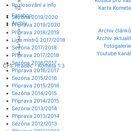
Kostka pro vás
Rozlosování a info
Karta Kometa
Fanshop
Sezóna 2019/2020
Archiv
Příprava 2019/2020
Archiv článků
Příprava 2018/2019
Archiv aktualit
Liga mistrů 2017/2018
Fotogalerie
Sezóna 2017/2018
Youtube kanál
Příprava 2017/2018
Sezóna 2016/2017
ČF1:
Hradec - Kometa 1:3
Příprava 2016/2017
Sezóna 2015/2016
Příprava 2015/2016
Sezóna 2014/2015
Příprava 2014/2015
Sezóna 2013/2014
Příprava 2013/2014
Sezóna 2012/2013