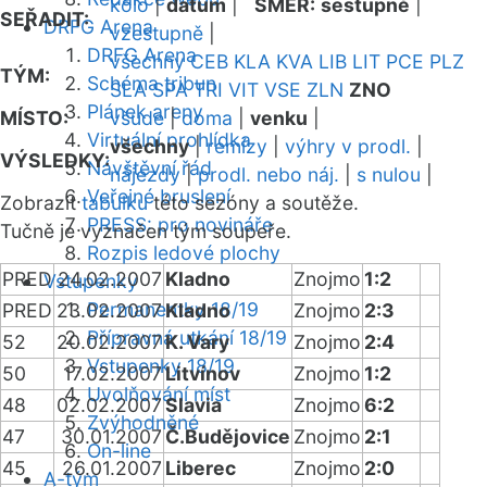
kolo
|
datum
|
SMĚR:
sestupně
|
SEŘADIT:
DRFG Arena
vzestupně
|
DRFG Arena
všechny
CEB
KLA
KVA
LIB
LIT
PCE
PLZ
TÝM:
Schéma tribun
SLA
SPA
TRI
VIT
VSE
ZLN
ZNO
Plánek areny
MÍSTO:
všude
|
doma
|
venku
|
Virtuální prohlídka
všechny
|
remízy
|
výhry v prodl.
|
VÝSLEDKY:
Návštěvní řád
nájezdy
|
prodl. nebo náj.
|
s nulou
|
Veřejné bruslení
Zobrazit
tabulku
této sezóny a soutěže.
PRESS: pro novináře
Tučně je vyznačen tým soupeře.
Rozpis ledové plochy
PRED
24.02.2007
Kladno
Znojmo
1:2
Vstupenky
Permanentky 18/19
PRED
23.02.2007
Kladno
Znojmo
2:3
Přípravná utkání 18/19
52
20.02.2007
K. Vary
Znojmo
2:4
Vstupenky 18/19
50
17.02.2007
Litvínov
Znojmo
1:2
Uvolňování míst
48
02.02.2007
Slavia
Znojmo
6:2
Zvýhodněné
47
30.01.2007
Č.Budějovice
Znojmo
2:1
On-line
45
26.01.2007
Liberec
Znojmo
2:0
A-tým