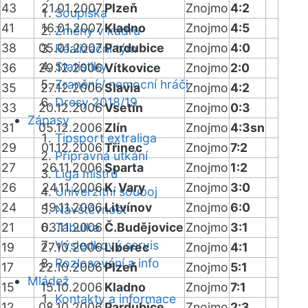
43
21.01.2007
Plzeň
Znojmo
4:2
Soupiska
41
16.01.2007
Kladno
Znojmo
4:5
Změny v kádru
38
05.01.2007
Pardubice
Znojmo
4:0
Realizační tým
Statistiky
36
29.12.2006
Vítkovice
Znojmo
2:0
Zranění / nemocní hráči
35
27.12.2006
Slavia
Znojmo
4:2
Dresy 2018/19
33
20.12.2006
Vsetín
Znojmo
0:3
Zápasy
31
05.12.2006
Zlín
Znojmo
4:3sn
Tipsport extraliga
29
01.12.2006
Třinec
Znojmo
7:2
Přípravná utkání
27
26.11.2006
Sparta
Znojmo
1:2
Liga mistrů
26
24.11.2006
K. Vary
Znojmo
3:0
Univerzitní souboj
24
19.11.2006
Litvínov
Znojmo
6:0
Návštěvnost
21
03.11.2006
Tabulka
Č.Budějovice
Znojmo
3:1
Výsledkový servis
19
27.10.2006
Liberec
Znojmo
4:1
Rozlosování a info
17
22.10.2006
Plzeň
Znojmo
5:1
Mládež
15
15.10.2006
Kladno
Znojmo
7:1
Kontakty a informace
12
08.10.2006
Pardubice
Znojmo
2:3