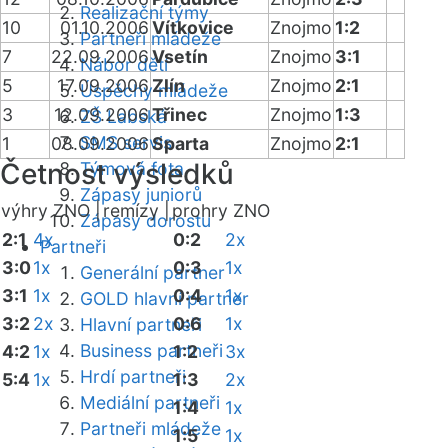
Realizační týmy
10
01.10.2006
Vítkovice
Znojmo
1:2
Partneři mládeže
7
22.09.2006
Vsetín
Znojmo
3:1
Nábor dětí
5
17.09.2006
Zlín
Znojmo
2:1
Úspěchy mládeže
3
12.09.2006
Třinec
Znojmo
1:3
ZŠ Labská
SMS servis
1
08.09.2006
Sparta
Znojmo
2:1
Četnost výsledků
Týmová fota
Zápasy juniorů
výhry ZNO |
remízy |
prohry ZNO
Zápasy dorostu
2:1
4x
0:2
2x
Partneři
3:0
1x
0:3
1x
Generální partner
3:1
1x
0:4
1x
GOLD hlavní partner
3:2
2x
0:6
1x
Hlavní partneři
Business partneři
4:2
1x
1:2
3x
Hrdí partneři
5:4
1x
1:3
2x
Mediální partneři
1:4
1x
Partneři mládeže
1:5
1x