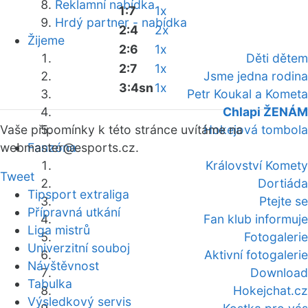
Reklamní nabídka
1:7
1x
Hrdý partner - nabídka
2:4
2x
Žijeme
2:6
1x
Děti dětem
2:7
1x
Jsme jedna rodina
3:4sn
1x
Petr Koukal a Kometa
Chlapi ŽENÁM
Vaše připomínky k této stránce uvítáme na
Hokejová tombola
webmaster
Fanzóna
@esports.cz.
Království Komety
Tweet
Dortiáda
Tipsport extraliga
Ptejte se
Přípravná utkání
Fan klub informuje
Liga mistrů
Fotogalerie
Univerzitní souboj
Aktivní fotogalerie
Návštěvnost
Download
Tabulka
Hokejchat.cz
Výsledkový servis