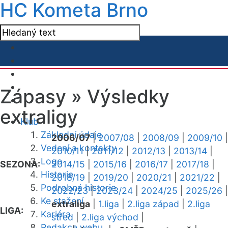
HC Kometa Brno
Zápasy »
Výsledky
extraligy
Klub
Základní údaje
2006/07
|
2007/08
|
2008/09
|
2009/10
|
Vedení a kontakty
2010/11
|
2011/12
|
2012/13
|
2013/14
|
Logo
SEZONA:
2014/15
|
2015/16
|
2016/17
|
2017/18
|
Historie
2018/19
|
2019/20
|
2020/21
|
2021/22
|
Podrobná historie
2022/23
|
2023/24
|
2024/25
|
2025/26
|
Ke stažení
extraliga
|
1.liga
|
2.liga západ
|
2.liga
LIGA:
Kariéra
střed
|
2.liga východ
|
Redakce webu