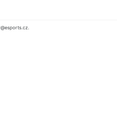
r
@esports.cz.