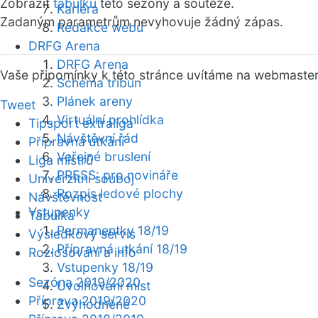
Zobrazit
tabulku
této sezóny a soutěže.
Kariéra
Zadaným parametrům nevyhovuje žádný zápas.
Redakce webu
DRFG Arena
DRFG Arena
Vaše připomínky k této stránce uvítáme na webmaste
Schéma tribun
Plánek areny
Tweet
Virtuální prohlídka
Tipsport extraliga
Návštěvní řád
Přípravná utkání
Veřejné bruslení
Liga mistrů
PRESS: pro novináře
Univerzitní souboj
Rozpis ledové plochy
Návštěvnost
Vstupenky
Tabulka
Permanentky 18/19
Výsledkový servis
Přípravná utkání 18/19
Rozlosování a info
Vstupenky 18/19
Sezóna 2019/2020
Uvolňování míst
Příprava 2019/2020
Zvýhodněné