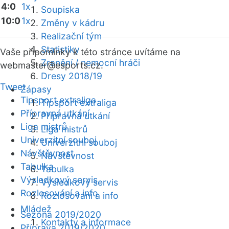
4:0
1x
Soupiska
10:0
1x
Změny v kádru
Realizační tým
Statistiky
Vaše připomínky k této stránce uvítáme na
Zranění / nemocní hráči
webmaster
@esports.cz.
Dresy 2018/19
Tweet
Zápasy
Tipsport extraliga
Tipsport extraliga
Přípravná utkání
Přípravná utkání
Liga mistrů
Liga mistrů
Univerzitní souboj
Univerzitní souboj
Návštěvnost
Návštěvnost
Tabulka
Tabulka
Výsledkový servis
Výsledkový servis
Rozlosování a info
Rozlosování a info
Mládež
Sezóna 2019/2020
Kontakty a informace
Příprava 2019/2020