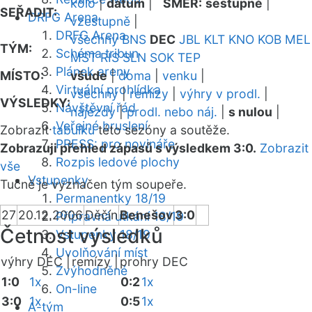
kolo
|
datum
|
SMĚR:
sestupně
|
SEŘADIT:
DRFG Arena
vzestupně
|
DRFG Arena
všechny
BNS
DEC
JBL
KLT
KNO
KOB
MEL
TÝM:
Schéma tribun
MST
RIS
SLN
SOK
TEP
Plánek areny
MÍSTO:
všude
|
doma
|
venku
|
Virtuální prohlídka
všechny
|
remízy
|
výhry v prodl.
|
VÝSLEDKY:
Návštěvní řád
nájezdy
|
prodl. nebo náj.
|
s nulou
|
Veřejné bruslení
Zobrazit
tabulku
této sezóny a soutěže.
PRESS: pro novináře
Zobrazuji přehled zápasů s výsledkem 3:0.
Zobrazit
Rozpis ledové plochy
vše
Vstupenky
Tučně je vyznačen tým soupeře.
Permanentky 18/19
27
20.12.2006
Děčín
Benešov
3:0
Přípravná utkání 18/19
Četnost výsledků
Vstupenky 18/19
Uvolňování míst
výhry DEC |
remízy |
prohry DEC
Zvýhodněné
1:0
1x
0:2
1x
On-line
3:0
1x
0:5
1x
A-tým