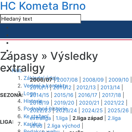
HC Kometa Brno
Zápasy »
Výsledky
extraligy
Klub
Základní údaje
2006/07
|
2007/08
|
2008/09
|
2009/10
|
Vedení a kontakty
2010/11
|
2011/12
|
2012/13
|
2013/14
|
Logo
SEZONA:
2014/15
|
2015/16
|
2016/17
|
2017/18
|
Historie
2018/19
|
2019/20
|
2020/21
|
2021/22
|
Podrobná historie
2022/23
|
2023/24
|
2024/25
|
2025/26
|
Ke stažení
extraliga
|
1.liga
|
2.liga západ
|
2.liga
LIGA:
Kariéra
střed
|
2.liga východ
|
Redakce webu