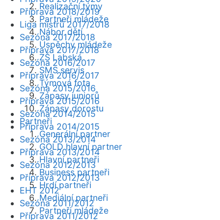
Realizační týmy
Příprava 2018/2019
Partneři mládeže
Liga mistrů 2017/2018
Nábor dětí
Sezóna 2017/2018
Úspěchy mládeže
Příprava 2017/2018
ZŠ Labská
Sezóna 2016/2017
SMS servis
Příprava 2016/2017
Týmová fota
Sezóna 2015/2016
Zápasy juniorů
Příprava 2015/2016
Zápasy dorostu
Sezóna 2014/2015
Partneři
Příprava 2014/2015
Generální partner
Sezóna 2013/2014
GOLD hlavní partner
Příprava 2013/2014
Hlavní partneři
Sezóna 2012/2013
Business partneři
Příprava 2012/2013
Hrdí partneři
EHT 2012
Mediální partneři
Sezóna 2011/2012
Partneři mládeže
Příprava 2011/2012