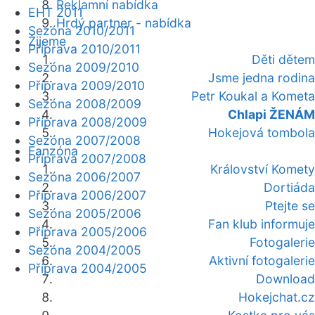
Reklamní nabídka
EHT 2011
Hrdý partner - nabídka
Sezóna 2010/2011
Žijeme
Příprava 2010/2011
Děti dětem
Sezóna 2009/2010
Jsme jedna rodina
Příprava 2009/2010
Petr Koukal a Kometa
Sezóna 2008/2009
Chlapi ŽENÁM
Příprava 2008/2009
Hokejová tombola
Sezóna 2007/2008
Fanzóna
Příprava 2007/2008
Království Komety
Sezóna 2006/2007
Dortiáda
Příprava 2006/2007
Ptejte se
Sezóna 2005/2006
Fan klub informuje
Příprava 2005/2006
Fotogalerie
Sezóna 2004/2005
Aktivní fotogalerie
Příprava 2004/2005
Download
Hokejchat.cz