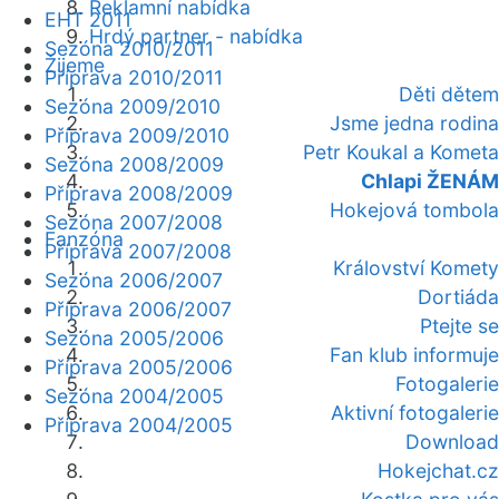
Reklamní nabídka
EHT 2011
Hrdý partner - nabídka
Sezóna 2010/2011
Žijeme
Příprava 2010/2011
Děti dětem
Sezóna 2009/2010
Jsme jedna rodina
Příprava 2009/2010
Petr Koukal a Kometa
Sezóna 2008/2009
Chlapi ŽENÁM
Příprava 2008/2009
Hokejová tombola
Sezóna 2007/2008
Fanzóna
Příprava 2007/2008
Království Komety
Sezóna 2006/2007
Dortiáda
Příprava 2006/2007
Ptejte se
Sezóna 2005/2006
Fan klub informuje
Příprava 2005/2006
Fotogalerie
Sezóna 2004/2005
Aktivní fotogalerie
Příprava 2004/2005
Download
Hokejchat.cz