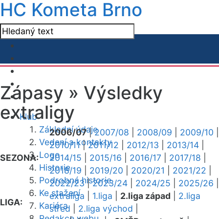
HC Kometa Brno
Zápasy »
Výsledky
extraligy
Klub
Základní údaje
2006/07
|
2007/08
|
2008/09
|
2009/10
|
Vedení a kontakty
2010/11
|
2011/12
|
2012/13
|
2013/14
|
Logo
SEZONA:
2014/15
|
2015/16
|
2016/17
|
2017/18
|
Historie
2018/19
|
2019/20
|
2020/21
|
2021/22
|
Podrobná historie
2022/23
|
2023/24
|
2024/25
|
2025/26
|
Ke stažení
extraliga
|
1.liga
|
2.liga západ
|
2.liga
LIGA:
Kariéra
střed
|
2.liga východ
|
Redakce webu