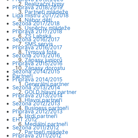
Realizační týmy
Příprava 2018/2019
Partneři mládeže
Liga mistrů 2017/2018
Nábor dětí
Sezóna 2017/2018
Úspěchy mládeže
Příprava 2017/2018
ZŠ Labská
Sezóna 2016/2017
SMS servis
Příprava 2016/2017
Týmová fota
Sezóna 2015/2016
Zápasy juniorů
Příprava 2015/2016
Zápasy dorostu
Sezóna 2014/2015
Partneři
Příprava 2014/2015
Generální partner
Sezóna 2013/2014
GOLD hlavní partner
Příprava 2013/2014
Hlavní partneři
Sezóna 2012/2013
Business partneři
Příprava 2012/2013
Hrdí partneři
EHT 2012
Mediální partneři
Sezóna 2011/2012
Partneři mládeže
Příprava 2011/2012