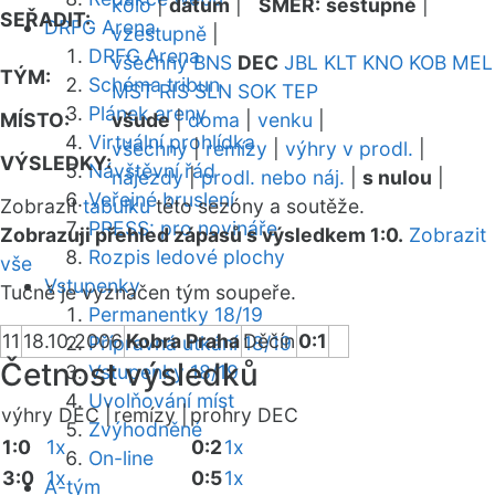
kolo
|
datum
|
SMĚR:
sestupně
|
SEŘADIT:
DRFG Arena
vzestupně
|
DRFG Arena
všechny
BNS
DEC
JBL
KLT
KNO
KOB
MEL
TÝM:
Schéma tribun
MST
RIS
SLN
SOK
TEP
Plánek areny
MÍSTO:
všude
|
doma
|
venku
|
Virtuální prohlídka
všechny
|
remízy
|
výhry v prodl.
|
VÝSLEDKY:
Návštěvní řád
nájezdy
|
prodl. nebo náj.
|
s nulou
|
Veřejné bruslení
Zobrazit
tabulku
této sezóny a soutěže.
PRESS: pro novináře
Zobrazuji přehled zápasů s výsledkem 1:0.
Zobrazit
Rozpis ledové plochy
vše
Vstupenky
Tučně je vyznačen tým soupeře.
Permanentky 18/19
11
18.10.2006
Kobra Praha
Děčín
0:1
Přípravná utkání 18/19
Četnost výsledků
Vstupenky 18/19
Uvolňování míst
výhry DEC |
remízy |
prohry DEC
Zvýhodněné
1:0
1x
0:2
1x
On-line
3:0
1x
0:5
1x
A-tým