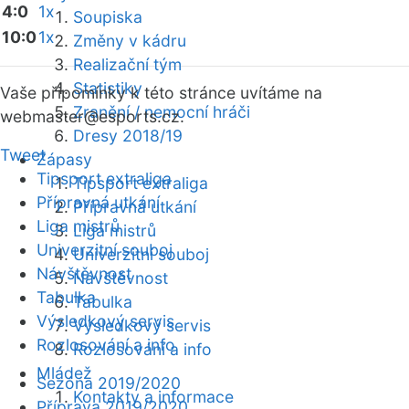
4:0
1x
Soupiska
10:0
1x
Změny v kádru
Realizační tým
Statistiky
Vaše připomínky k této stránce uvítáme na
Zranění / nemocní hráči
webmaster
@esports.cz.
Dresy 2018/19
Tweet
Zápasy
Tipsport extraliga
Tipsport extraliga
Přípravná utkání
Přípravná utkání
Liga mistrů
Liga mistrů
Univerzitní souboj
Univerzitní souboj
Návštěvnost
Návštěvnost
Tabulka
Tabulka
Výsledkový servis
Výsledkový servis
Rozlosování a info
Rozlosování a info
Mládež
Sezóna 2019/2020
Kontakty a informace
Příprava 2019/2020