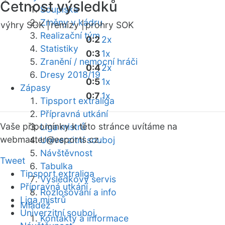
Četnost výsledků
Soupiska
Změny v kádru
výhry SOK |
remízy |
prohry SOK
Realizační tým
0:2
2x
Statistiky
0:3
1x
Zranění / nemocní hráči
0:4
2x
Dresy 2018/19
0:5
1x
Zápasy
0:7
1x
Tipsport extraliga
Přípravná utkání
Vaše připomínky k této stránce uvítáme na
Liga mistrů
webmaster
@esports.cz.
Univerzitní souboj
Návštěvnost
Tweet
Tabulka
Tipsport extraliga
Výsledkový servis
Přípravná utkání
Rozlosování a info
Liga mistrů
Mládež
Univerzitní souboj
Kontakty a informace