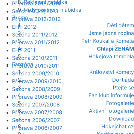
Reklamní nabídka
Příprava 2013/2014
Hrdý partner - nabídka
Sezóna 2012/2013
Žijeme
Příprava 2012/2013
Děti dětem
EHT 2012
Jsme jedna rodina
Sezóna 2011/2012
Petr Koukal a Kometa
Příprava 2011/2012
Chlapi ŽENÁM
EHT 2011
Hokejová tombola
Sezóna 2010/2011
Fanzóna
Příprava 2010/2011
Království Komety
Sezóna 2009/2010
Dortiáda
Příprava 2009/2010
Ptejte se
Sezóna 2008/2009
Fan klub informuje
Příprava 2008/2009
Fotogalerie
Sezóna 2007/2008
Aktivní fotogalerie
Příprava 2007/2008
Download
Sezóna 2006/2007
Hokejchat.cz
Příprava 2006/2007