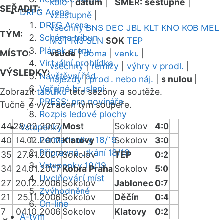
kolo
|
datum
|
SMĚR:
sestupně
|
SEŘADIT:
DRFG Arena
vzestupně
|
DRFG Arena
všechny
BNS
DEC
JBL
KLT
KNO
KOB
MEL
TÝM:
Schéma tribun
MST
RIS
SLN
SOK
TEP
Plánek areny
MÍSTO:
všude
|
doma
|
venku
|
Virtuální prohlídka
všechny
|
remízy
|
výhry v prodl.
|
VÝSLEDKY:
Návštěvní řád
nájezdy
|
prodl. nebo náj.
|
s nulou
|
Veřejné bruslení
Zobrazit
tabulku
této sezóny a soutěže.
PRESS: pro novináře
Tučně je vyznačen tým soupeře.
Rozpis ledové plochy
44
28.02.2007
Most
Sokolov
4:0
Vstupenky
Permanentky 18/19
40
14.02.2007
Klatovy
Sokolov
3:0
Přípravná utkání 18/19
35
27.01.2007
Sokolov
TEP
0:2
Vstupenky 18/19
34
24.01.2007
Kobra Praha
Sokolov
5:0
Uvolňování míst
27
20.12.2006
Sokolov
Jablonec
0:7
Zvýhodněné
21
25.11.2006
Sokolov
Děčín
0:4
On-line
7
04.10.2006
Sokolov
Klatovy
0:2
A-tým