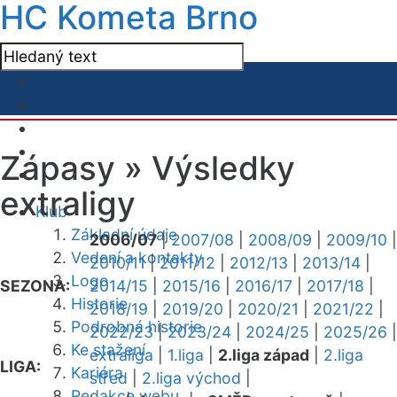
HC Kometa Brno
Zápasy »
Výsledky
extraligy
Klub
Základní údaje
2006/07
|
2007/08
|
2008/09
|
2009/10
|
Vedení a kontakty
2010/11
|
2011/12
|
2012/13
|
2013/14
|
Logo
SEZONA:
2014/15
|
2015/16
|
2016/17
|
2017/18
|
Historie
2018/19
|
2019/20
|
2020/21
|
2021/22
|
Podrobná historie
2022/23
|
2023/24
|
2024/25
|
2025/26
|
Ke stažení
extraliga
|
1.liga
|
2.liga západ
|
2.liga
LIGA:
Kariéra
střed
|
2.liga východ
|
Redakce webu