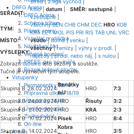
střed
|
2.liga východ
|
DRFG Arena
kolo
|
datum
|
SMĚR:
sestupně
|
SEŘADIT:
DRFG Arena
vzestupně
|
Schéma tribun
všechny
BEN
CHB
CHM
DEC
HRO
KOB
TÝM:
Plánek areny
KRA
LET
MOL
PIS
PRI
RIS
TAB
UNL
VRC
Virtuální prohlídka
MÍSTO:
všude
|
doma
|
venku
|
Návštěvní řád
všechny
|
remízy
|
výhry v prodl.
|
VÝSLEDKY:
Veřejné bruslení
nájezdy
|
prodl. nebo náj.
|
s nulou
|
PRESS: pro novináře
Zobrazit
tabulku
této sezóny a soutěže.
Rozpis ledové plochy
Tučně je vyznačen tým soupeře.
Vstupenky
Benátky
Permanentky 18/19
Skupina B
28.02.2024
HRO
7:3
n/J
Přípravná utkání 18/19
Vstupenky 18/19
Skupina B
24.02.2024
HRO
Řisuty
3:2
Uvolňování míst
Skupina B
21.02.2024
HRO
KRA
2:3
Zvýhodněné
Skupina B
17.02.2024
Písek
HRO
8:4
On-line
Kobra
Skupina B
14.02.2024
HRO
3:5
A-tým