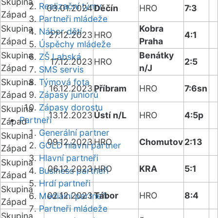
Skupina
Realizační týmy
03.01.2024
Děčín
HRO
7:3
Západ
Partneři mládeže
Skupina
Kobra
Nábor dětí
27.12.2023
HRO
4:1
Západ
Praha
Úspěchy mládeže
Skupina
Benátky
ZŠ Labská
17.12.2023
HRO
2:5
Západ
n/J
SMS servis
Skupina
Týmová fota
16.12.2023
Příbram
HRO
7:6sn
Západ
Zápasy juniorů
Zápasy dorostu
Skupina
13.12.2023
Ústí n/L
HRO
4:5p
Partneři
Západ
Generální partner
Skupina
09.12.2023
HRO
Chomutov
2:13
GOLD hlavní partner
Západ
Hlavní partneři
Skupina
06.12.2023
HRO
KRA
5:1
Business partneři
Západ
Hrdí partneři
Skupina
02.12.2023
Tábor
HRO
8:4
Mediální partneři
Západ
Partneři mládeže
Skupina