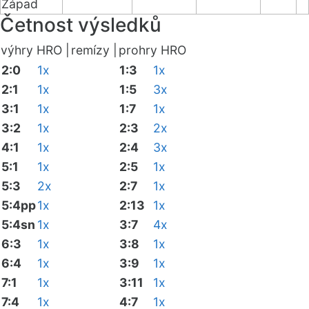
Západ
Četnost výsledků
výhry HRO |
remízy |
prohry HRO
2:0
1x
1:3
1x
2:1
1x
1:5
3x
3:1
1x
1:7
1x
3:2
1x
2:3
2x
4:1
1x
2:4
3x
5:1
1x
2:5
1x
5:3
2x
2:7
1x
5:4pp
1x
2:13
1x
5:4sn
1x
3:7
4x
6:3
1x
3:8
1x
6:4
1x
3:9
1x
7:1
1x
3:11
1x
7:4
1x
4:7
1x