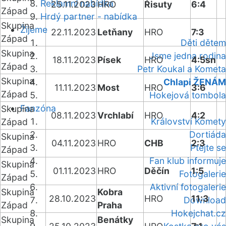
Reklamní nabídka
25.11.2023
HRO
Řisuty
6:4
Západ
Hrdý partner - nabídka
Skupina
Žijeme
22.11.2023
Letňany
HRO
7:3
Západ
Děti dětem
Skupina
Jsme jedna rodina
18.11.2023
Písek
HRO
4:5sn
Západ
Petr Koukal a Kometa
Skupina
Chlapi ŽENÁM
11.11.2023
Most
HRO
3:6
Západ
Hokejová tombola
Fanzóna
Skupina
08.11.2023
Vrchlabí
HRO
4:2
Království Komety
Západ
Dortiáda
Skupina
04.11.2023
HRO
CHB
2:3
Ptejte se
Západ
Fan klub informuje
Skupina
01.11.2023
HRO
Děčín
1:5
Fotogalerie
Západ
Aktivní fotogalerie
Skupina
Kobra
28.10.2023
HRO
11:3
Download
Západ
Praha
Hokejchat.cz
Skupina
Benátky