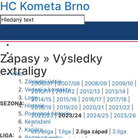
HC Kometa Brno
Zápasy »
Výsledky
extraligy
Klub
Základní údaje
2006/07
|
2007/08
|
2008/09
|
2009/10
|
Vedení a kontakty
2010/11
|
2011/12
|
2012/13
|
2013/14
|
Logo
2014/15
|
2015/16
|
2016/17
|
2017/18
|
SEZONA:
Historie
2018/19
|
2019/20
|
2020/21
|
2021/22
|
Podrobná historie
2022/23
|
2023/24
|
2024/25
|
2025/26
Ke stažení
|
Kariéra
extraliga
|
1.liga
|
2.liga západ
|
2.liga
LIGA:
Redakce webu