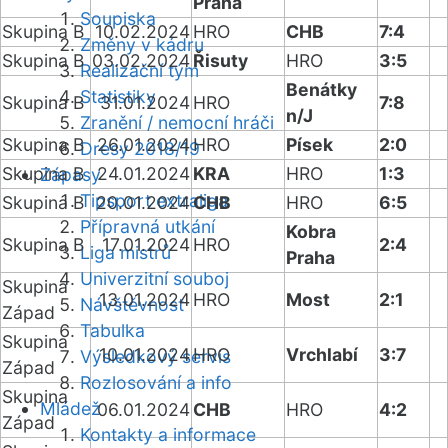
Praha
Soupiska
Skupina B
10.02.2024
HRO
CHB
7:4
Změny v kádru
Skupina B
03.02.2024
Řisuty
HRO
3:5
Realizační tým
Benátky
Statistiky
Skupina B
31.01.2024
HRO
7:8
n/J
Zranění / nemocní hráči
Skupina B
26.01.2024
HRO
Písek
2:0
Dresy 2018/19
Skupina B
24.01.2024
KRA
HRO
1:3
Zápasy
Tipsport extraliga
Skupina B
20.01.2024
CHB
HRO
6:5
Přípravná utkání
Kobra
Skupina B
17.01.2024
HRO
2:4
Liga mistrů
Praha
Univerzitní souboj
Skupina
13.01.2024
HRO
Most
2:1
Návštěvnost
Západ
Tabulka
Skupina
10.01.2024
HRO
Vrchlabí
3:7
Výsledkový servis
Západ
Rozlosování a info
Skupina
Mládež
06.01.2024
CHB
HRO
4:2
Západ
Kontakty a informace