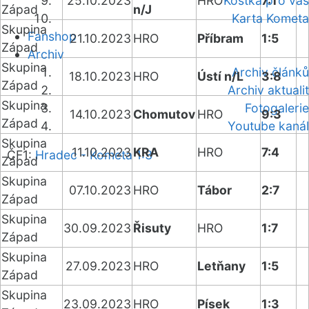
25.10.2023
HRO
Kostka pro vás
7:1
Západ
n/J
Karta Kometa
Skupina
Fanshop
21.10.2023
HRO
Příbram
1:5
Západ
Archiv
Skupina
Archiv článků
18.10.2023
HRO
Ústí n/L
3:8
Západ
Archiv aktualit
Skupina
Fotogalerie
14.10.2023
Chomutov
HRO
9:3
Západ
Youtube kanál
Skupina
11.10.2023
KRA
HRO
7:4
ČF1:
Hradec - Kometa 1:3
Západ
Skupina
07.10.2023
HRO
Tábor
2:7
Západ
Skupina
30.09.2023
Řisuty
HRO
1:7
Západ
Skupina
27.09.2023
HRO
Letňany
1:5
Západ
Skupina
23.09.2023
HRO
Písek
1:3