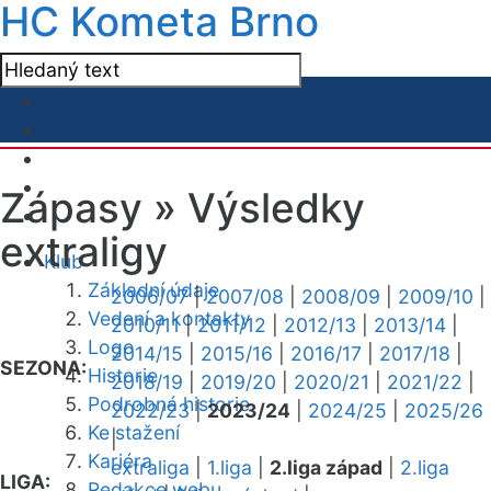
HC Kometa Brno
Zápasy »
Výsledky
extraligy
Klub
Základní údaje
2006/07
|
2007/08
|
2008/09
|
2009/10
|
Vedení a kontakty
2010/11
|
2011/12
|
2012/13
|
2013/14
|
Logo
2014/15
|
2015/16
|
2016/17
|
2017/18
|
SEZONA:
Historie
2018/19
|
2019/20
|
2020/21
|
2021/22
|
Podrobná historie
2022/23
|
2023/24
|
2024/25
|
2025/26
Ke stažení
|
Kariéra
extraliga
|
1.liga
|
2.liga západ
|
2.liga
LIGA:
Redakce webu