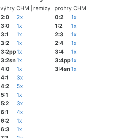
výhry CHM |
remízy |
prohry CHM
2:0
2x
0:2
1x
3:0
1x
1:2
1x
3:1
1x
2:3
1x
3:2
1x
2:4
1x
3:2pp
1x
3:4
1x
3:2sn
1x
3:4pp
1x
4:0
1x
3:4sn
1x
4:1
3x
4:2
5x
5:1
1x
5:2
3x
6:1
4x
6:2
1x
6:3
1x
7:3
2x