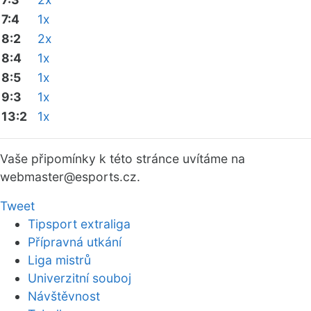
7:4
1x
8:2
2x
8:4
1x
8:5
1x
9:3
1x
13:2
1x
Vaše připomínky k této stránce uvítáme na
webmaster
@esports.cz.
Tweet
Tipsport extraliga
Přípravná utkání
Liga mistrů
Univerzitní souboj
Návštěvnost