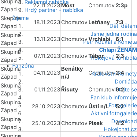
Skupina
Reklamní nabídka
22.11.2023
Most
Chomutov
2:3p
Západ
Hrdý partner - nabídka
Žijeme
Skupina
18.11.2023
Chomutov
Letňany
7:3
Děti dětem
Západ
Jsme jedna rodina
Skupina
13.11.2023
Chomutov
Vrchlabí
6:1
Petr Koukal a Kometa
Západ
Chlapi ŽENÁM
Skupina
07.11.2023
Chomutov
Tábor
2:3
Hokejová tombola
Západ
Fanzóna
Skupina
Benátky
04.11.2023
Chomutov
2:4
Království Komety
Západ
n/J
Dortiáda
Skupina
01.11.2023
Řisuty
Chomutov
Ptejte se
0:2
Západ
Fan klub informuje
Skupina
Fotogalerie
28.10.2023
Chomutov
Ústí n/L
5:2
Západ
Aktivní fotogalerie
Skupina
Download
25.10.2023
Chomutov
Písek
4:2
Západ
Hokejchat.cz
Skupina