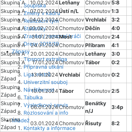
Skupina A
10.02.2024
Letňany
Chomutov
5:8
Soupiska
Skupina A
07.02.2024
Ústí n/L
Chomutov
1:3
Změny v kádru
Skupina A
04.02.2024
Chomutov
Vrchlabí
3:2
Realizační tým
Skupina A
03.02.2024
Chomutov
Děčín
4:0
Statistiky
Zranění / nemocní hráči
Skupina A
31.01.2024
Most
Chomutov
2:4
Dresy 2018/19
Skupina A
24.01.2024
Chomutov
Příbram
4:1
Zápasy
Skupina A
20.01.2024
Chomutov
Letňany
3:0
Tipsport extraliga
Skupina A
17.01.2024
Chomutov
Tábor
0:2
Přípravná utkání
Skupina
Liga mistrů
13.01.2024
Vrchlabí
Chomutov
0:2
Západ
Univerzitní souboj
Skupina
Návštěvnost
10.01.2024
Tábor
Chomutov
2:5
Západ
Tabulka
Skupina
Benátky
Výsledkový servis
06.01.2024
Chomutov
3:4p
Západ
n/J
Rozlosování a info
Skupina
Mládež
03.01.2024
Chomutov
Řisuty
8:2
Západ
Kontakty a informace