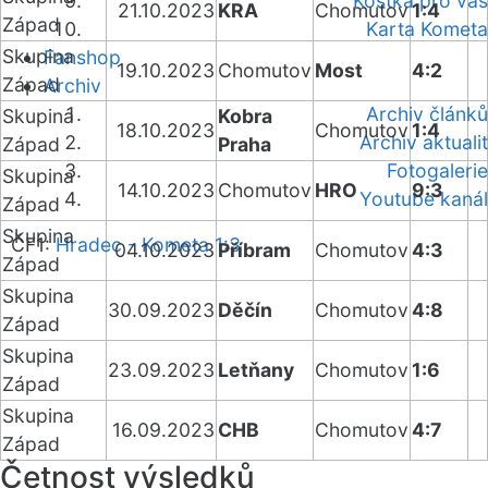
Kostka pro vás
21.10.2023
KRA
Chomutov
1:4
Západ
Karta Kometa
Skupina
Fanshop
19.10.2023
Chomutov
Most
4:2
Západ
Archiv
Archiv článků
Skupina
Kobra
18.10.2023
Chomutov
1:4
Archiv aktualit
Západ
Praha
Fotogalerie
Skupina
14.10.2023
Chomutov
HRO
9:3
Youtube kanál
Západ
Skupina
ČF1:
Hradec - Kometa 1:3
04.10.2023
Příbram
Chomutov
4:3
Západ
Skupina
30.09.2023
Děčín
Chomutov
4:8
Západ
Skupina
23.09.2023
Letňany
Chomutov
1:6
Západ
Skupina
16.09.2023
CHB
Chomutov
4:7
Západ
Četnost výsledků