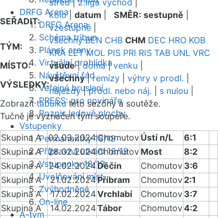
střed
|
2.liga východ
|
DRFG Arena
kolo
|
datum
|
SMĚR:
sestupně
|
SEŘADIT:
DRFG Arena
vzestupně
|
Schéma tribun
všechny
BEN
CHB
CHM
DEC
HRO
KOB
TÝM:
Plánek areny
KRA
LET
MOL
PIS
PRI
RIS
TAB
UNL
VRC
Virtuální prohlídka
MÍSTO:
všude
|
doma
|
venku
|
Návštěvní řád
všechny
|
remízy
|
výhry v prodl.
|
VÝSLEDKY:
Veřejné bruslení
nájezdy
|
prodl. nebo náj.
|
s nulou
|
PRESS: pro novináře
Zobrazit
tabulku
této sezóny a soutěže.
Rozpis ledové plochy
Tučně je vyznačen tým soupeře.
Vstupenky
Skupina A
02.03.2024
Chomutov
Ústí n/L
6:1
Permanentky 18/19
Přípravná utkání 18/19
Skupina A
28.02.2024
Chomutov
Most
8:2
Vstupenky 18/19
Skupina A
24.02.2024
Děčín
Chomutov
3:6
Uvolňování míst
Skupina A
21.02.2024
Příbram
Chomutov
2:1
Zvýhodněné
Skupina A
17.02.2024
Vrchlabí
Chomutov
3:7
On-line
Skupina A
14.02.2024
Tábor
Chomutov
4:2
A-tým