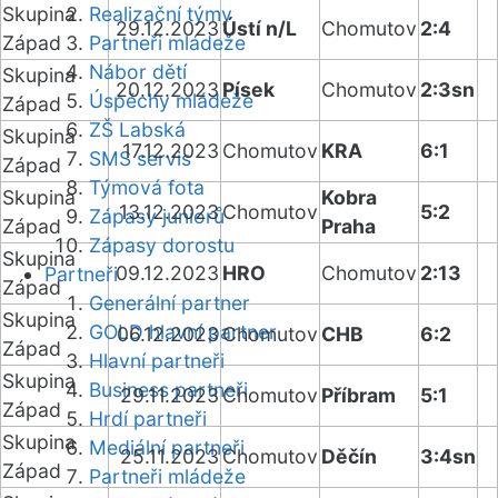
Skupina
Realizační týmy
29.12.2023
Ústí n/L
Chomutov
2:4
Západ
Partneři mládeže
Nábor dětí
Skupina
20.12.2023
Písek
Chomutov
2:3sn
Úspěchy mládeže
Západ
ZŠ Labská
Skupina
17.12.2023
Chomutov
KRA
6:1
SMS servis
Západ
Týmová fota
Skupina
Kobra
13.12.2023
Chomutov
5:2
Zápasy juniorů
Západ
Praha
Zápasy dorostu
Skupina
09.12.2023
HRO
Chomutov
2:13
Partneři
Západ
Generální partner
Skupina
GOLD hlavní partner
06.12.2023
Chomutov
CHB
6:2
Západ
Hlavní partneři
Skupina
Business partneři
29.11.2023
Chomutov
Příbram
5:1
Západ
Hrdí partneři
Skupina
Mediální partneři
25.11.2023
Chomutov
Děčín
3:4sn
Západ
Partneři mládeže