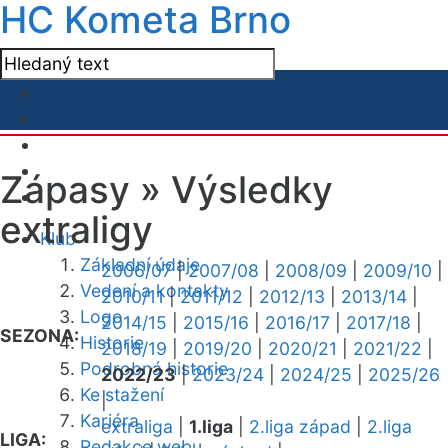
HC Kometa Brno
Zápasy »
Výsledky
extraligy
Klub
Základní údaje
2006/07
|
2007/08
|
2008/09
|
2009/10
|
Vedení a kontakty
2010/11
|
2011/12
|
2012/13
|
2013/14
|
Logo
2014/15
|
2015/16
|
2016/17
|
2017/18
|
SEZONA:
Historie
2018/19
|
2019/20
|
2020/21
|
2021/22
|
Podrobná historie
2022/23
|
2023/24
|
2024/25
|
2025/26
Ke stažení
|
Kariéra
extraliga
|
1.liga
|
2.liga západ
|
2.liga
LIGA:
Redakce webu