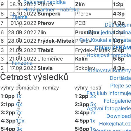
Reklamní nabídka
9
08.10.2022
Přerov
Zlín
1:2p
Hrdý partner - nabídka
8
05.10.2022
Šumperk
Přerov
4:3p
Žijeme
7
01.10.2022
Přerov
PCB
4:3p
Děti dětem
6
28.09.2022
Zlín
Prostějov
Jsme jedna rodina
1:2p
Petr Koukal a Kometa
6
28.09.2022
Frýdek-Místek
Přerov
1:0p
Chlapi ŽENÁM
3
21.09.2022
Třebíč
Frýdek-Místek
5:4p
Hokejová tombola
3
21.09.2022
Litoměřice
Kolín
5:6p
Fanzóna
2
17.09.2022
Slavia
Sokolov
4:3p
Království Komety
Četnost výsledků
Dortiáda
Ptejte se
výhry domácích
remízy
výhry hostí
Fan klub informuje
1:0pp
1x
1:2pp
2x
Fotogalerie
2:1pp
6x
2:3pp
5x
Aktivní fotogalerie
3:2pp
7x
3:4pp
7x
Download
4:3pp
10x
4:5pp
1x
Hokejchat.cz
5:4pp
3x
5:6pp
1x