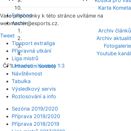
Kostka pro vás
Karta Kometa
Fanshop
Vaše připomínky k této stránce uvítáme na
Archiv
webmaster
@esports.cz.
Archiv článků
Tweet
Archiv aktualit
Tipsport extraliga
Fotogalerie
Přípravná utkání
Youtube kanál
Liga mistrů
ČF1:
Hradec - Kometa 1:3
Univerzitní souboj
Návštěvnost
Tabulka
Výsledkový servis
Rozlosování a info
Sezóna 2019/2020
Příprava 2019/2020
Příprava 2018/2019