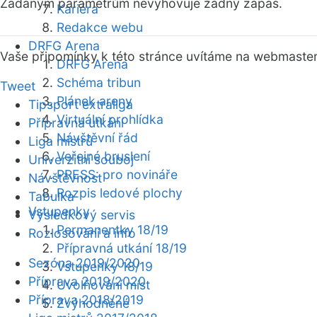
Zadaným parametrům nevyhovuje žádný zápas.
Kariéra
Redakce webu
DRFG Arena
Vaše připomínky k této stránce uvítáme na webmaste
DRFG Arena
Schéma tribun
Tweet
Plánek areny
Tipsport extraliga
Virtuální prohlídka
Přípravná utkání
Návštěvní řád
Liga mistrů
Veřejné bruslení
Univerzitní souboj
PRESS: pro novináře
Návštěvnost
Rozpis ledové plochy
Tabulka
Vstupenky
Výsledkový servis
Permanentky 18/19
Rozlosování a info
Přípravná utkání 18/19
Sezóna 2019/2020
Vstupenky 18/19
Příprava 2019/2020
Uvolňování míst
Příprava 2018/2019
Zvýhodněné