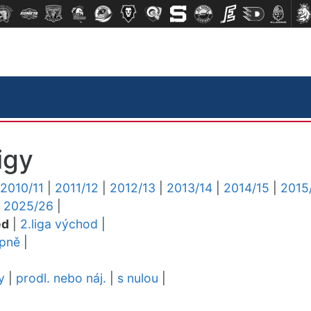
igy
2010/11
|
2011/12
|
2012/13
|
2013/14
|
2014/15
|
2015
|
2025/26
|
ed
|
2.liga východ
|
upně
|
y
|
prodl. nebo náj.
|
s nulou
|