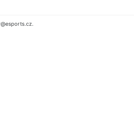
r
@esports.cz.