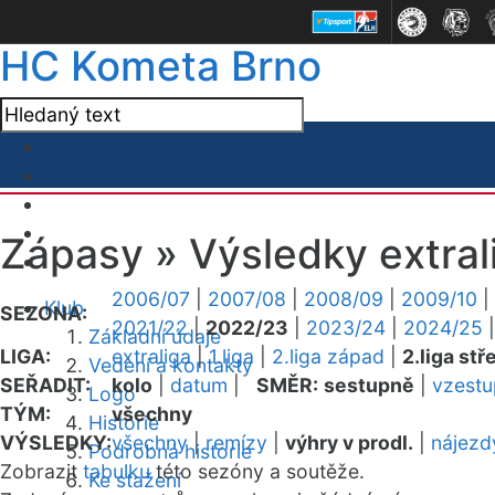
HC Kometa Brno
Zápasy »
Výsledky extral
2006/07
|
2007/08
|
2008/09
|
2009/10
|
Klub
SEZONA:
2021/22
|
2022/23
|
2023/24
|
2024/25
Základní údaje
LIGA:
extraliga
|
1.liga
|
2.liga západ
|
2.liga stř
Vedení a kontakty
SEŘADIT:
kolo
|
datum
|
SMĚR:
sestupně
|
vzest
Logo
TÝM:
všechny
Historie
VÝSLEDKY:
všechny
|
remízy
|
výhry v prodl.
|
nájezd
Podrobná historie
Zobrazit
tabulku
této sezóny a soutěže.
Ke stažení