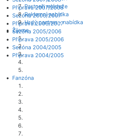
Partneři mládeže
Příprava 2007/2008
Reklamní nabídka
Sezóna 2006/2007
Hrdý partner - nabídka
Příprava 2006/2007
Žijeme
Sezóna 2005/2006
Příprava 2005/2006
Sezóna 2004/2005
Příprava 2004/2005
Fanzóna