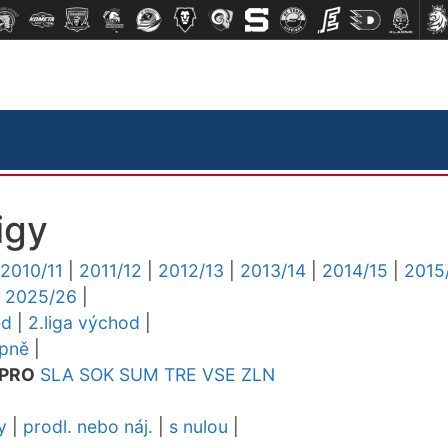
igy
2010/11
|
2011/12
|
2012/13
|
2013/14
|
2014/15
|
2015
|
2025/26
|
ed
|
2.liga východ
|
upně
|
PRO
SLA
SOK
SUM
TRE
VSE
ZLN
y
|
prodl. nebo náj.
|
s nulou
|