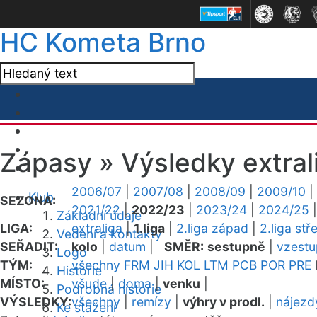
HC Kometa Brno
Zápasy »
Výsledky extral
2006/07
|
2007/08
|
2008/09
|
2009/10
|
Klub
SEZONA:
2021/22
|
2022/23
|
2023/24
|
2024/25
Základní údaje
LIGA:
extraliga
|
1.liga
|
2.liga západ
|
2.liga stř
Vedení a kontakty
SEŘADIT:
kolo
|
datum
|
SMĚR:
sestupně
|
vzest
Logo
TÝM:
všechny
FRM
JIH
KOL
LTM
PCB
POR
PRE
Historie
MÍSTO:
všude
|
doma
|
venku
|
Podrobná historie
VÝSLEDKY:
všechny
|
remízy
|
výhry v prodl.
|
nájezd
Ke stažení