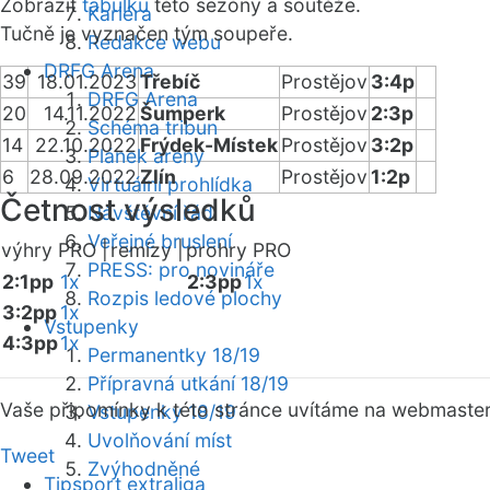
Zobrazit
tabulku
této sezóny a soutěže.
Kariéra
Tučně je vyznačen tým soupeře.
Redakce webu
DRFG Arena
39
18.01.2023
Třebíč
Prostějov
3:4p
DRFG Arena
20
14.11.2022
Šumperk
Prostějov
2:3p
Schéma tribun
14
22.10.2022
Frýdek-Místek
Prostějov
3:2p
Plánek areny
6
28.09.2022
Zlín
Prostějov
1:2p
Virtuální prohlídka
Četnost výsledků
Návštěvní řád
Veřejné bruslení
výhry PRO |
remízy |
prohry PRO
PRESS: pro novináře
2:1pp
1x
2:3pp
1x
Rozpis ledové plochy
3:2pp
1x
Vstupenky
4:3pp
1x
Permanentky 18/19
Přípravná utkání 18/19
Vaše připomínky k této stránce uvítáme na webmaste
Vstupenky 18/19
Uvolňování míst
Tweet
Zvýhodněné
Tipsport extraliga