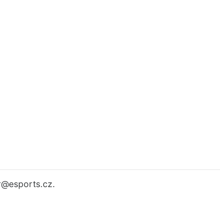
r
@esports.cz.