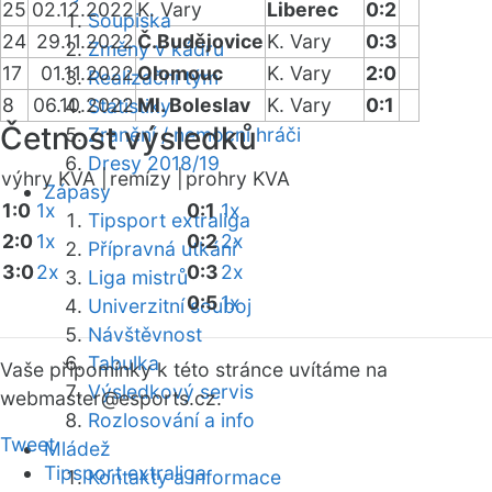
25
02.12.2022
K. Vary
Liberec
0:2
Soupiska
24
29.11.2022
Č.Budějovice
K. Vary
0:3
Změny v kádru
17
01.11.2022
Olomouc
K. Vary
2:0
Realizační tým
8
06.10.2022
Ml. Boleslav
K. Vary
0:1
Statistiky
Četnost výsledků
Zranění / nemocní hráči
Dresy 2018/19
výhry KVA |
remízy |
prohry KVA
Zápasy
1:0
1x
0:1
1x
Tipsport extraliga
2:0
1x
0:2
2x
Přípravná utkání
3:0
2x
0:3
2x
Liga mistrů
0:5
1x
Univerzitní souboj
Návštěvnost
Tabulka
Vaše připomínky k této stránce uvítáme na
Výsledkový servis
webmaster
@esports.cz.
Rozlosování a info
Tweet
Mládež
Tipsport extraliga
Kontakty a informace