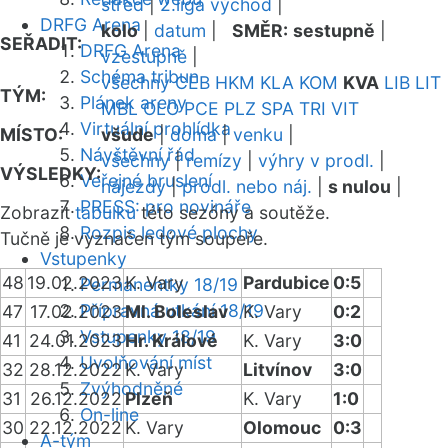
střed
|
2.liga východ
|
DRFG Arena
kolo
|
datum
|
SMĚR:
sestupně
|
SEŘADIT:
DRFG Arena
vzestupně
|
Schéma tribun
všechny
CEB
HKM
KLA
KOM
KVA
LIB
LIT
TÝM:
Plánek areny
MBL
OLO
PCE
PLZ
SPA
TRI
VIT
Virtuální prohlídka
MÍSTO:
všude
|
doma
|
venku
|
Návštěvní řád
všechny
|
remízy
|
výhry v prodl.
|
VÝSLEDKY:
Veřejné bruslení
nájezdy
|
prodl. nebo náj.
|
s nulou
|
PRESS: pro novináře
Zobrazit
tabulku
této sezóny a soutěže.
Rozpis ledové plochy
Tučně je vyznačen tým soupeře.
Vstupenky
48
19.02.2023
K. Vary
Pardubice
0:5
Permanentky 18/19
Přípravná utkání 18/19
47
17.02.2023
Ml. Boleslav
K. Vary
0:2
Vstupenky 18/19
41
24.01.2023
Hr. Králové
K. Vary
3:0
Uvolňování míst
32
28.12.2022
K. Vary
Litvínov
3:0
Zvýhodněné
31
26.12.2022
Plzeň
K. Vary
1:0
On-line
30
22.12.2022
K. Vary
Olomouc
0:3
A-tým