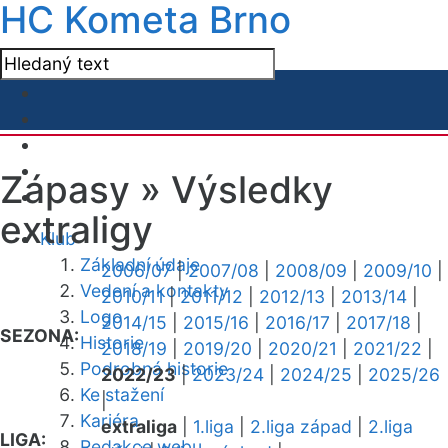
HC Kometa Brno
Zápasy »
Výsledky
extraligy
Klub
Základní údaje
2006/07
|
2007/08
|
2008/09
|
2009/10
|
Vedení a kontakty
2010/11
|
2011/12
|
2012/13
|
2013/14
|
Logo
2014/15
|
2015/16
|
2016/17
|
2017/18
|
SEZONA:
Historie
2018/19
|
2019/20
|
2020/21
|
2021/22
|
Podrobná historie
2022/23
|
2023/24
|
2024/25
|
2025/26
Ke stažení
|
Kariéra
extraliga
|
1.liga
|
2.liga západ
|
2.liga
LIGA:
Redakce webu