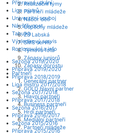
Přípravná utkání
Realizační týmy
Liga mistrů
Partneři mládeže
Univerzitní souboj
Nábor dětí
Návštěvnost
Úspěchy mládeže
Tabulka
ZŠ Labská
Výsledkový servis
SMS servis
Rozlosování a info
Týmová fota
Zápasy juniorů
Sezóna 2019/2020
Zápasy dorostu
Příprava 2019/2020
Partneři
Příprava 2018/2019
Generální partner
Liga mistrů 2017/2018
GOLD hlavní partner
Sezóna 2017/2018
Hlavní partneři
Příprava 2017/2018
Business partneři
Sezóna 2016/2017
Hrdí partneři
Příprava 2016/2017
Mediální partneři
Sezóna 2015/2016
Partneři mládeže
Příprava 2015/2016