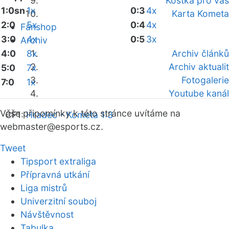
Kostka pro vás
1:0sn
1x
0:3
4x
Karta Kometa
2:0
5x
0:4
4x
Fanshop
3:0
4x
0:5
3x
Archiv
4:0
8x
Archiv článků
Archiv aktualit
5:0
7x
Fotogalerie
7:0
1x
Youtube kanál
Vaše připomínky k této stránce uvítáme na
ČF1:
Hradec - Kometa 1:3
webmaster
@esports.cz.
Tweet
Tipsport extraliga
Přípravná utkání
Liga mistrů
Univerzitní souboj
Návštěvnost
Tabulka