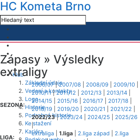
HC Kometa Brno
Zápasy »
Výsledky
extraligy
Klub
Základní údaje
2006/07
|
2007/08
|
2008/09
|
2009/10
|
Vedení a kontakty
2010/11
|
2011/12
|
2012/13
|
2013/14
|
Logo
2014/15
|
2015/16
|
2016/17
|
2017/18
|
SEZONA:
Historie
2018/19
|
2019/20
|
2020/21
|
2021/22
|
Podrobná historie
2022/23
|
2023/24
|
2024/25
|
2025/26
Ke stažení
|
Kariéra
extraliga
|
1.liga
|
2.liga západ
|
2.liga
LIGA:
Redakce webu