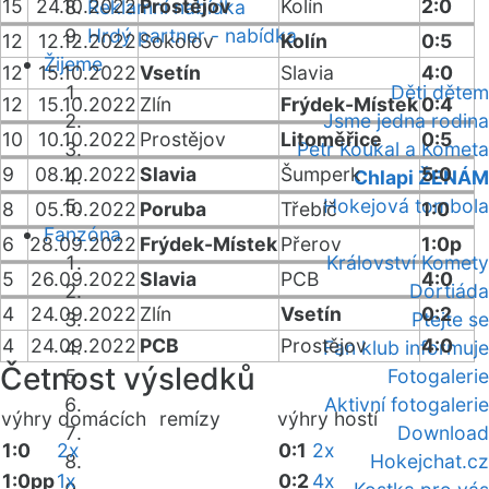
15
24.10.2022
Prostějov
Kolín
2:0
Reklamní nabídka
Hrdý partner - nabídka
12
12.12.2022
Sokolov
Kolín
0:5
Žijeme
12
15.10.2022
Vsetín
Slavia
4:0
Děti dětem
12
15.10.2022
Zlín
Frýdek-Místek
0:4
Jsme jedna rodina
10
10.10.2022
Prostějov
Litoměřice
0:5
Petr Koukal a Kometa
9
08.10.2022
Slavia
Šumperk
5:0
Chlapi ŽENÁM
Hokejová tombola
8
05.10.2022
Poruba
Třebíč
1:0
Fanzóna
6
28.09.2022
Frýdek-Místek
Přerov
1:0p
Království Komety
5
26.09.2022
Slavia
PCB
4:0
Dortiáda
4
24.09.2022
Zlín
Vsetín
0:2
Ptejte se
4
24.09.2022
PCB
Prostějov
4:0
Fan klub informuje
Četnost výsledků
Fotogalerie
Aktivní fotogalerie
výhry domácích
remízy
výhry hostí
Download
1:0
2x
0:1
2x
Hokejchat.cz
1:0pp
1x
0:2
4x