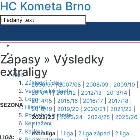
HC Kometa Brno
Zápasy »
Výsledky
extraligy
Klub
Základní údaje
2006/07
|
2007/08
|
2008/09
|
2009/10
|
Vedení a kontakty
2010/11
|
2011/12
|
2012/13
|
2013/14
|
Logo
2014/15
|
2015/16
|
2016/17
|
2017/18
|
SEZONA:
Historie
2018/19
|
2019/20
|
2020/21
|
2021/22
|
Podrobná historie
2022/23
|
2023/24
|
2024/25
|
2025/26
Ke stažení
|
Kariéra
extraliga
|
1.liga
|
2.liga západ
|
2.liga
LIGA:
Redakce webu