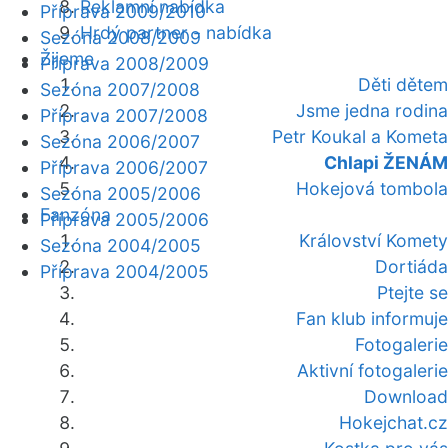
Reklamní nabídka
Příprava 2009/2010
Hrdý partner - nabídka
Sezóna 2008/2009
Žijeme
Příprava 2008/2009
Děti dětem
Sezóna 2007/2008
Jsme jedna rodina
Příprava 2007/2008
Petr Koukal a Kometa
Sezóna 2006/2007
Chlapi ŽENÁM
Příprava 2006/2007
Hokejová tombola
Sezóna 2005/2006
Fanzóna
Příprava 2005/2006
Království Komety
Sezóna 2004/2005
Dortiáda
Příprava 2004/2005
Ptejte se
Fan klub informuje
Fotogalerie
Aktivní fotogalerie
Download
Hokejchat.cz