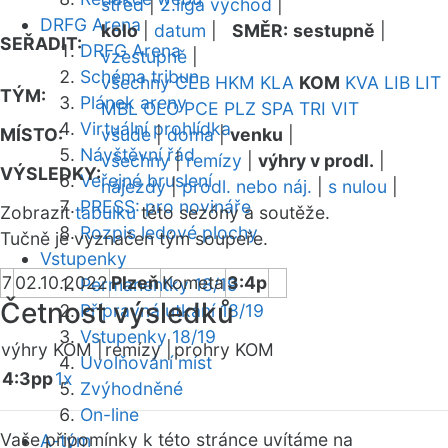
střed
|
2.liga východ
|
DRFG Arena
kolo
|
datum
|
SMĚR:
sestupně
|
SEŘADIT:
DRFG Arena
vzestupně
|
Schéma tribun
všechny
CEB
HKM
KLA
KOM
KVA
LIB
LIT
TÝM:
Plánek areny
MBL
OLO
PCE
PLZ
SPA
TRI
VIT
Virtuální prohlídka
MÍSTO:
všude
|
doma
|
venku
|
Návštěvní řád
všechny
|
remízy
|
výhry v prodl.
|
VÝSLEDKY:
Veřejné bruslení
nájezdy
|
prodl. nebo náj.
|
s nulou
|
PRESS: pro novináře
Zobrazit
tabulku
této sezóny a soutěže.
Rozpis ledové plochy
Tučně je vyznačen tým soupeře.
Vstupenky
7
02.10.2022
Plzeň
Kometa
3:4p
Permanentky 18/19
Četnost výsledků
Přípravná utkání 18/19
Vstupenky 18/19
výhry KOM |
remízy |
prohry KOM
Uvolňování míst
4:3pp
1x
Zvýhodněné
On-line
Vaše připomínky k této stránce uvítáme na
A-tým