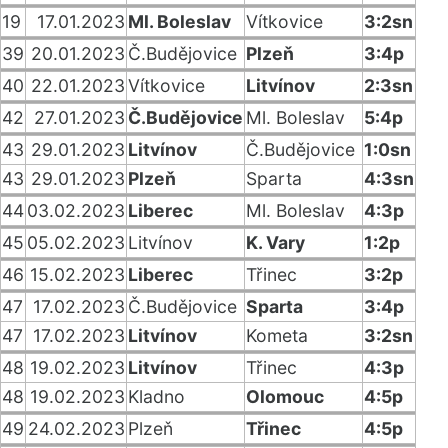
19
17.01.2023
Ml. Boleslav
Vítkovice
3:2sn
39
20.01.2023
Č.Budějovice
Plzeň
3:4p
40
22.01.2023
Vítkovice
Litvínov
2:3sn
42
27.01.2023
Č.Budějovice
Ml. Boleslav
5:4p
43
29.01.2023
Litvínov
Č.Budějovice
1:0sn
43
29.01.2023
Plzeň
Sparta
4:3sn
44
03.02.2023
Liberec
Ml. Boleslav
4:3p
45
05.02.2023
Litvínov
K. Vary
1:2p
46
15.02.2023
Liberec
Třinec
3:2p
47
17.02.2023
Č.Budějovice
Sparta
3:4p
47
17.02.2023
Litvínov
Kometa
3:2sn
48
19.02.2023
Litvínov
Třinec
4:3p
48
19.02.2023
Kladno
Olomouc
4:5p
49
24.02.2023
Plzeň
Třinec
4:5p