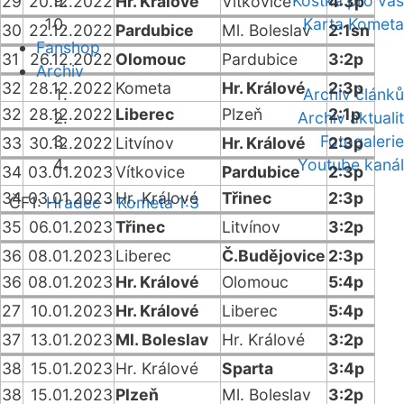
Kostka pro vás
29
20.12.2022
Hr. Králové
Vítkovice
4:3p
Karta Kometa
30
22.12.2022
Pardubice
Ml. Boleslav
2:1sn
Fanshop
31
26.12.2022
Olomouc
Pardubice
3:2p
Archiv
32
28.12.2022
Kometa
Hr. Králové
2:3p
Archiv článků
32
28.12.2022
Liberec
Plzeň
2:1p
Archiv aktualit
Fotogalerie
33
30.12.2022
Litvínov
Hr. Králové
2:3p
Youtube kanál
34
03.01.2023
Vítkovice
Pardubice
2:3p
34
03.01.2023
Hr. Králové
Třinec
2:3p
ČF1:
Hradec - Kometa 1:3
35
06.01.2023
Třinec
Litvínov
3:2p
36
08.01.2023
Liberec
Č.Budějovice
2:3p
36
08.01.2023
Hr. Králové
Olomouc
5:4p
27
10.01.2023
Hr. Králové
Liberec
5:4p
37
13.01.2023
Ml. Boleslav
Hr. Králové
3:2p
38
15.01.2023
Hr. Králové
Sparta
3:4p
38
15.01.2023
Plzeň
Ml. Boleslav
3:2p