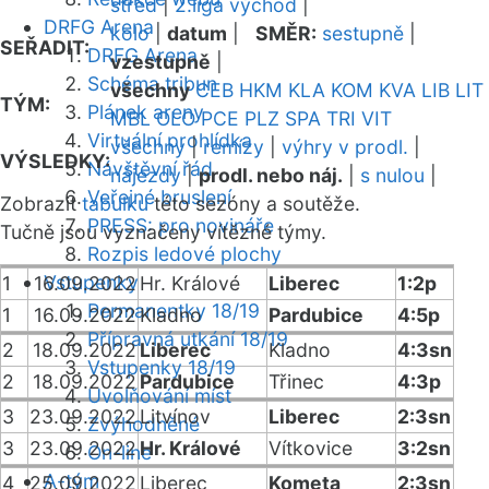
střed
|
2.liga východ
|
DRFG Arena
kolo
|
datum
|
SMĚR:
sestupně
|
SEŘADIT:
DRFG Arena
vzestupně
|
Schéma tribun
všechny
CEB
HKM
KLA
KOM
KVA
LIB
LIT
TÝM:
Plánek areny
MBL
OLO
PCE
PLZ
SPA
TRI
VIT
Virtuální prohlídka
všechny
|
remízy
|
výhry v prodl.
|
VÝSLEDKY:
Návštěvní řád
nájezdy
|
prodl. nebo náj.
|
s nulou
|
Veřejné bruslení
Zobrazit
tabulku
této sezóny a soutěže.
PRESS: pro novináře
Tučně jsou vyznačeny vítězné týmy.
Rozpis ledové plochy
Vstupenky
1
16.09.2022
Hr. Králové
Liberec
1:2p
Permanentky 18/19
1
16.09.2022
Kladno
Pardubice
4:5p
Přípravná utkání 18/19
2
18.09.2022
Liberec
Kladno
4:3sn
Vstupenky 18/19
2
18.09.2022
Pardubice
Třinec
4:3p
Uvolňování míst
3
23.09.2022
Litvínov
Liberec
2:3sn
Zvýhodněné
3
23.09.2022
Hr. Králové
Vítkovice
3:2sn
On-line
A-tým
4
25.09.2022
Liberec
Kometa
2:3sn