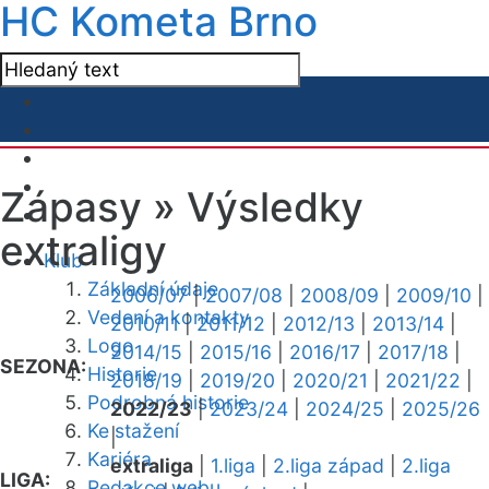
HC Kometa Brno
Zápasy »
Výsledky
extraligy
Klub
Základní údaje
2006/07
|
2007/08
|
2008/09
|
2009/10
|
Vedení a kontakty
2010/11
|
2011/12
|
2012/13
|
2013/14
|
Logo
2014/15
|
2015/16
|
2016/17
|
2017/18
|
SEZONA:
Historie
2018/19
|
2019/20
|
2020/21
|
2021/22
|
Podrobná historie
2022/23
|
2023/24
|
2024/25
|
2025/26
Ke stažení
|
Kariéra
extraliga
|
1.liga
|
2.liga západ
|
2.liga
LIGA:
Redakce webu