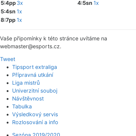
5:4pp
3x
4:5sn
1x
5:4sn
1x
8:7pp
1x
Vaše připomínky k této stránce uvítáme na
webmaster
@esports.cz.
Tweet
Tipsport extraliga
Přípravná utkání
Liga mistrů
Univerzitní souboj
Návštěvnost
Tabulka
Výsledkový servis
Rozlosování a info
Sezóna 2019/2020