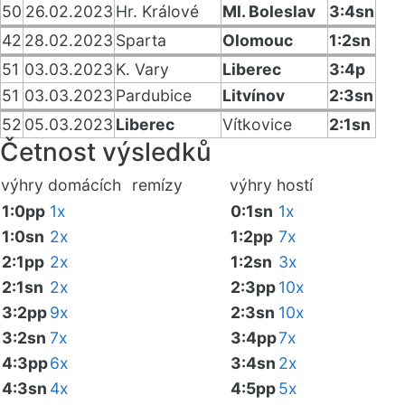
50
26.02.2023
Hr. Králové
Ml. Boleslav
3:4sn
42
28.02.2023
Sparta
Olomouc
1:2sn
51
03.03.2023
K. Vary
Liberec
3:4p
51
03.03.2023
Pardubice
Litvínov
2:3sn
52
05.03.2023
Liberec
Vítkovice
2:1sn
Četnost výsledků
výhry domácích
remízy
výhry hostí
1:0pp
1x
0:1sn
1x
1:0sn
2x
1:2pp
7x
2:1pp
2x
1:2sn
3x
2:1sn
2x
2:3pp
10x
3:2pp
9x
2:3sn
10x
3:2sn
7x
3:4pp
7x
4:3pp
6x
3:4sn
2x
4:3sn
4x
4:5pp
5x