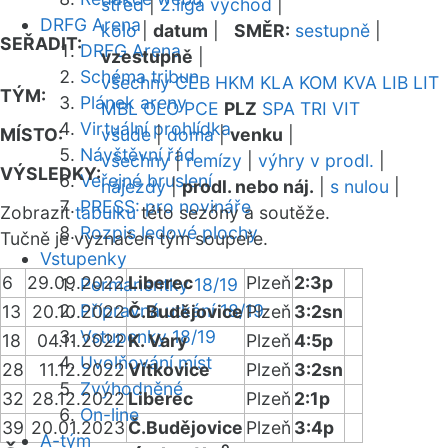
střed
|
2.liga východ
|
DRFG Arena
kolo
|
datum
|
SMĚR:
sestupně
|
SEŘADIT:
DRFG Arena
vzestupně
|
Schéma tribun
všechny
CEB
HKM
KLA
KOM
KVA
LIB
LIT
TÝM:
Plánek areny
MBL
OLO
PCE
PLZ
SPA
TRI
VIT
Virtuální prohlídka
MÍSTO:
všude
|
doma
|
venku
|
Návštěvní řád
všechny
|
remízy
|
výhry v prodl.
|
VÝSLEDKY:
Veřejné bruslení
nájezdy
|
prodl. nebo náj.
|
s nulou
|
PRESS: pro novináře
Zobrazit
tabulku
této sezóny a soutěže.
Rozpis ledové plochy
Tučně je vyznačen tým soupeře.
Vstupenky
6
29.09.2022
Liberec
Plzeň
2:3p
Permanentky 18/19
Přípravná utkání 18/19
13
20.10.2022
Č.Budějovice
Plzeň
3:2sn
Vstupenky 18/19
18
04.11.2022
K. Vary
Plzeň
4:5p
Uvolňování míst
28
11.12.2022
Vítkovice
Plzeň
3:2sn
Zvýhodněné
32
28.12.2022
Liberec
Plzeň
2:1p
On-line
39
20.01.2023
Č.Budějovice
Plzeň
3:4p
A-tým