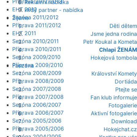
Příprava 2012/2013
Reklamní nabídka
EHT 2012
Hrdý partner - nabídka
Sezóna 2011/2012
Žijeme
Příprava 2011/2012
Děti dětem
EHT 2011
Jsme jedna rodina
Sezóna 2010/2011
Petr Koukal a Kometa
Příprava 2010/2011
Chlapi ŽENÁM
Sezóna 2009/2010
Hokejová tombola
Příprava 2009/2010
Fanzóna
Sezóna 2008/2009
Království Komety
Příprava 2008/2009
Dortiáda
Sezóna 2007/2008
Ptejte se
Příprava 2007/2008
Fan klub informuje
Sezóna 2006/2007
Fotogalerie
Příprava 2006/2007
Aktivní fotogalerie
Sezóna 2005/2006
Download
Příprava 2005/2006
Hokejchat.cz
Sezóna 2004/2005