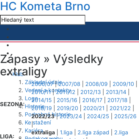
HC Kometa Brno
Zápasy »
Výsledky
extraligy
Klub
Základní údaje
2006/07
|
2007/08
|
2008/09
|
2009/10
|
Vedení a kontakty
2010/11
|
2011/12
|
2012/13
|
2013/14
|
Logo
2014/15
|
2015/16
|
2016/17
|
2017/18
|
SEZONA:
Historie
2018/19
|
2019/20
|
2020/21
|
2021/22
|
Podrobná historie
2022/23
|
2023/24
|
2024/25
|
2025/26
Ke stažení
|
Kariéra
extraliga
|
1.liga
|
2.liga západ
|
2.liga
LIGA:
Redakce webu