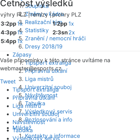
Četnost výsledků
Soupiska
Změny v kádru
výhry PLZ |
remízy |
prohry PLZ
Realizační tým
3:2pp
1x
1:2pp
1x
Statistiky
4:3pp
1x
2:3sn
2x
Zranění / nemocní hráči
5:4pp
1x
Dresy 2018/19
Zápasy
Vaše připomínky k této stránce uvítáme na
Tipsport extraliga
webmaster
@esports.cz.
Přípravná utkání
Liga mistrů
Tweet
Univerzitní souboj
Tipsport extraliga
Návštěvnost
Přípravná utkání
Tabulka
Liga mistrů
Výsledkový servis
Univerzitní souboj
Rozlosování a info
Návštěvnost
Mládež
Tabulka
Kontakty a informace
Výsledkový servis