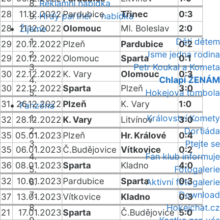
Reklamní nabídka
28
11.12.2022
Pardubice
Třinec
0:3
Hrdý partner - nabídka
28
11.12.2022
Olomouc
Ml. Boleslav
2:0
Žijeme
Děti dětem
29
20.12.2022
Plzeň
Pardubice
0:2
Jsme jedna rodina
29
20.12.2022
Olomouc
Sparta
0:1
Petr Koukal a Kometa
30
22.12.2022
K. Vary
Olomouc
0:3
Chlapi ŽENÁM
30
22.12.2022
Sparta
Plzeň
3:0
Hokejová tombola
31
26.12.2022
Plzeň
K. Vary
1:0
Fanzóna
Království Komety
32
28.12.2022
K. Vary
Litvínov
3:0
Dortiáda
35
05.01.2023
Plzeň
Hr. Králové
0:4
Ptejte se
35
06.01.2023
Č.Budějovice
Vítkovice
0:2
Fan klub informuje
36
08.01.2023
Sparta
Kladno
4:0
Fotogalerie
32
10.01.2023
Pardubice
Sparta
0:3
Aktivní fotogalerie
Download
37
13.01.2023
Vítkovice
Kladno
0:3
Hokejchat.cz
21
17.01.2023
Sparta
Č.Budějovice
5:0