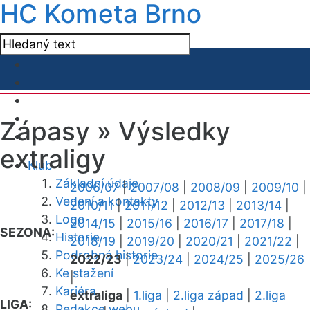
HC Kometa Brno
Zápasy »
Výsledky
extraligy
Klub
Základní údaje
2006/07
|
2007/08
|
2008/09
|
2009/10
|
Vedení a kontakty
2010/11
|
2011/12
|
2012/13
|
2013/14
|
Logo
2014/15
|
2015/16
|
2016/17
|
2017/18
|
SEZONA:
Historie
2018/19
|
2019/20
|
2020/21
|
2021/22
|
Podrobná historie
2022/23
|
2023/24
|
2024/25
|
2025/26
Ke stažení
|
Kariéra
extraliga
|
1.liga
|
2.liga západ
|
2.liga
LIGA:
Redakce webu