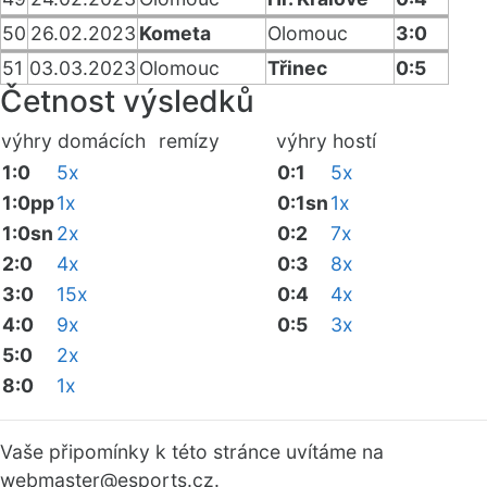
50
26.02.2023
Kometa
Olomouc
3:0
51
03.03.2023
Olomouc
Třinec
0:5
Četnost výsledků
výhry domácích
remízy
výhry hostí
1:0
5x
0:1
5x
1:0pp
1x
0:1sn
1x
1:0sn
2x
0:2
7x
2:0
4x
0:3
8x
3:0
15x
0:4
4x
4:0
9x
0:5
3x
5:0
2x
8:0
1x
Vaše připomínky k této stránce uvítáme na
webmaster
@esports.cz.