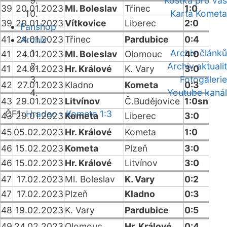
Kostka pro vás
39
20.01.2023
Ml. Boleslav
Třinec
1:0
Karta Kometa
39
20.01.2023
Vítkovice
Liberec
2:0
Fanshop
41
24.01.2023
Třinec
Pardubice
0:4
Archiv
Archiv článků
41
24.01.2023
Ml. Boleslav
Olomouc
4:0
Archiv aktualit
41
24.01.2023
Hr. Králové
K. Vary
3:0
Fotogalerie
42
27.01.2023
Kladno
Kometa
0:3
Youtube kanál
43
29.01.2023
Litvínov
Č.Budějovice
1:0sn
ČF1:
Hradec - Kometa 1:3
43
29.01.2023
Kometa
Liberec
3:0
45
05.02.2023
Hr. Králové
Kometa
1:0
46
15.02.2023
Kometa
Plzeň
3:0
46
15.02.2023
Hr. Králové
Litvínov
3:0
47
17.02.2023
Ml. Boleslav
K. Vary
0:2
47
17.02.2023
Plzeň
Kladno
0:3
48
19.02.2023
K. Vary
Pardubice
0:5
49
24.02.2023
Olomouc
Hr. Králové
0:4