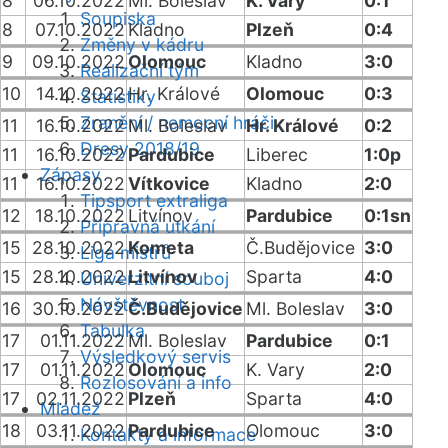
8
06.10.2022
Ml. Boleslav
K. Vary
0:1
Soupiska
8
07.10.2022
Kladno
Plzeň
0:4
Změny v kádru
9
09.10.2022
Olomouc
Kladno
3:0
Realizační tým
10
14.10.2022
Hr. Králové
Olomouc
0:3
Statistiky
Zranění / nemocní hráči
11
16.10.2022
Ml. Boleslav
Hr. Králové
0:2
Dresy 2018/19
11
16.10.2022
Pardubice
Liberec
1:0p
Zápasy
11
16.10.2022
Vítkovice
Kladno
2:0
Tipsport extraliga
12
18.10.2022
Litvínov
Pardubice
0:1sn
Přípravná utkání
15
28.10.2022
Kometa
Č.Budějovice
3:0
Liga mistrů
15
28.10.2022
Litvínov
Sparta
4:0
Univerzitní souboj
Návštěvnost
16
30.10.2022
Č.Budějovice
Ml. Boleslav
3:0
Tabulka
17
01.11.2022
Ml. Boleslav
Pardubice
0:1
Výsledkový servis
17
01.11.2022
Olomouc
K. Vary
2:0
Rozlosování a info
17
02.11.2022
Plzeň
Sparta
4:0
Mládež
18
03.11.2022
Pardubice
Olomouc
3:0
Kontakty a informace