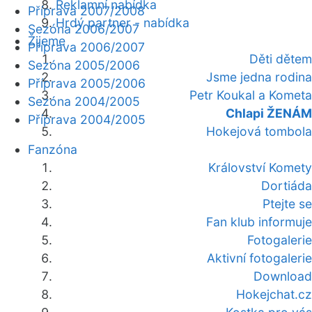
Reklamní nabídka
Příprava 2007/2008
Hrdý partner - nabídka
Sezóna 2006/2007
Žijeme
Příprava 2006/2007
Děti dětem
Sezóna 2005/2006
Jsme jedna rodina
Příprava 2005/2006
Petr Koukal a Kometa
Sezóna 2004/2005
Chlapi ŽENÁM
Příprava 2004/2005
Hokejová tombola
Fanzóna
Království Komety
Dortiáda
Ptejte se
Fan klub informuje
Fotogalerie
Aktivní fotogalerie
Download
Hokejchat.cz