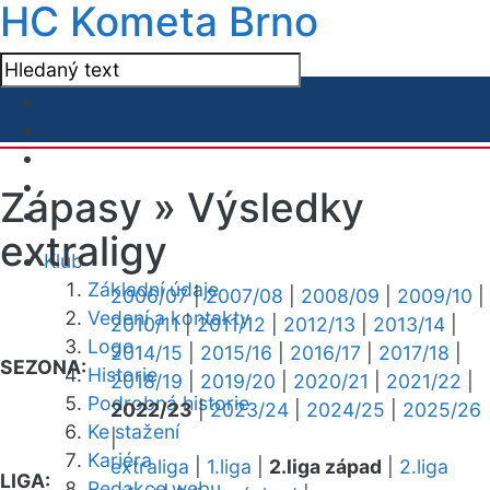
HC Kometa Brno
Zápasy »
Výsledky
extraligy
Klub
Základní údaje
2006/07
|
2007/08
|
2008/09
|
2009/10
|
Vedení a kontakty
2010/11
|
2011/12
|
2012/13
|
2013/14
|
Logo
2014/15
|
2015/16
|
2016/17
|
2017/18
|
SEZONA:
Historie
2018/19
|
2019/20
|
2020/21
|
2021/22
|
Podrobná historie
2022/23
|
2023/24
|
2024/25
|
2025/26
Ke stažení
|
Kariéra
extraliga
|
1.liga
|
2.liga západ
|
2.liga
LIGA:
Redakce webu