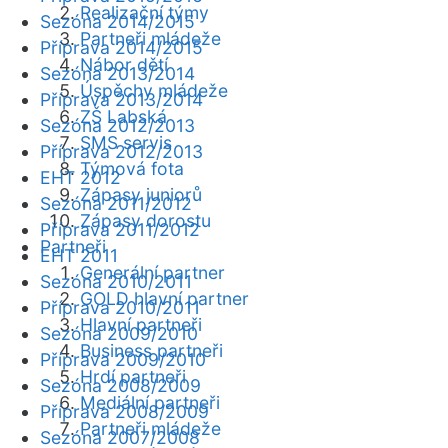
Realizační týmy
Sezóna 2014/2015
Partneři mládeže
Příprava 2014/2015
Nábor dětí
Sezóna 2013/2014
Úspěchy mládeže
Příprava 2013/2014
ZŠ Labská
Sezóna 2012/2013
SMS servis
Příprava 2012/2013
Týmová fota
EHT 2012
Zápasy juniorů
Sezóna 2011/2012
Zápasy dorostu
Příprava 2011/2012
Partneři
EHT 2011
Generální partner
Sezóna 2010/2011
GOLD hlavní partner
Příprava 2010/2011
Hlavní partneři
Sezóna 2009/2010
Business partneři
Příprava 2009/2010
Hrdí partneři
Sezóna 2008/2009
Mediální partneři
Příprava 2008/2009
Partneři mládeže
Sezóna 2007/2008