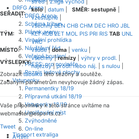
střed
|
2.liga východ
|
DRFG Arena
kolo
|
datum
|
SMĚR:
sestupně
|
SEŘADIT:
DRFG Arena
vzestupně
|
Schéma tribun
všechny
BEN
CHB
CHM
DEC
HRO
JBL
Plánek areny
TÝM:
KLT
KOB
LET
MOL
PIS
PRI
RIS
TAB
UNL
Virtuální prohlídka
VRC
Návštěvní řád
MÍSTO:
všude
|
doma
|
venku
|
Veřejné bruslení
všechny
|
remízy
|
výhry v prodl.
|
VÝSLEDKY:
PRESS: pro novináře
nájezdy
|
prodl. nebo náj.
|
s nulou
|
Rozpis ledové plochy
Zobrazit
tabulku
této sezóny a soutěže.
Vstupenky
Zadaným parametrům nevyhovuje žádný zápas.
Permanentky 18/19
Přípravná utkání 18/19
Vstupenky 18/19
Vaše připomínky k této stránce uvítáme na
Uvolňování míst
webmaster
@esports.cz.
Zvýhodněné
Tweet
On-line
Tipsport extraliga
A-tým