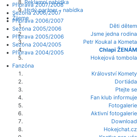
Reklamní nabídka
Příprava 2007/2008
Hrdý partner - nabídka
Sezóna 2006/2007
Žijeme
Příprava 2006/2007
Děti dětem
Sezóna 2005/2006
Jsme jedna rodina
Příprava 2005/2006
Petr Koukal a Kometa
Sezóna 2004/2005
Chlapi ŽENÁM
Příprava 2004/2005
Hokejová tombola
Fanzóna
Království Komety
Dortiáda
Ptejte se
Fan klub informuje
Fotogalerie
Aktivní fotogalerie
Download
Hokejchat.cz