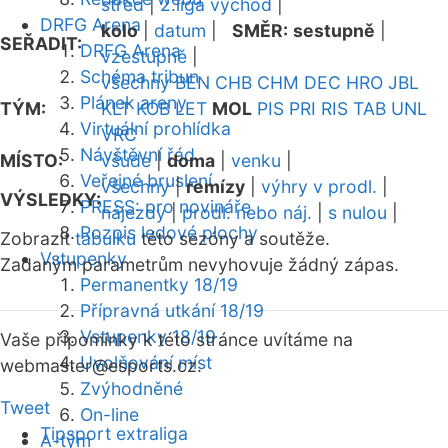
střed
|
2.liga východ
|
DRFG Arena
kolo
|
datum
|
SMĚR:
sestupně
|
SEŘADIT:
DRFG Arena
vzestupně
|
Schéma tribun
všechny
BEN
CHB
CHM
DEC
HRO
JBL
Plánek areny
TÝM:
KLT
KOB
LET
MOL
PIS
PRI
RIS
TAB
UNL
Virtuální prohlídka
VRC
Návštěvní řád
MÍSTO:
všude
|
doma
|
venku
|
Veřejné bruslení
všechny
|
remízy
|
výhry v prodl.
|
VÝSLEDKY:
PRESS: pro novináře
nájezdy
|
prodl. nebo náj.
|
s nulou
|
Rozpis ledové plochy
Zobrazit
tabulku
této sezóny a soutěže.
Vstupenky
Zadaným parametrům nevyhovuje žádný zápas.
Permanentky 18/19
Přípravná utkání 18/19
Vstupenky 18/19
Vaše připomínky k této stránce uvítáme na
Uvolňování míst
webmaster
@esports.cz.
Zvýhodněné
Tweet
On-line
Tipsport extraliga
A-tým