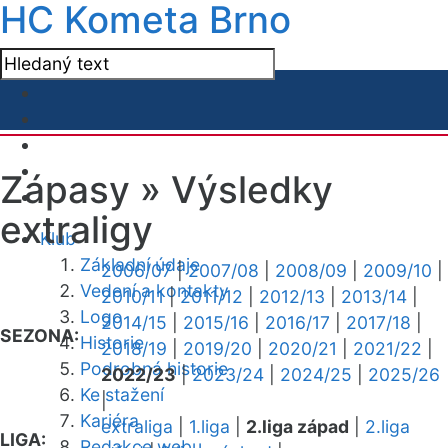
HC Kometa Brno
Zápasy »
Výsledky
extraligy
Klub
Základní údaje
2006/07
|
2007/08
|
2008/09
|
2009/10
|
Vedení a kontakty
2010/11
|
2011/12
|
2012/13
|
2013/14
|
Logo
2014/15
|
2015/16
|
2016/17
|
2017/18
|
SEZONA:
Historie
2018/19
|
2019/20
|
2020/21
|
2021/22
|
Podrobná historie
2022/23
|
2023/24
|
2024/25
|
2025/26
Ke stažení
|
Kariéra
extraliga
|
1.liga
|
2.liga západ
|
2.liga
LIGA:
Redakce webu