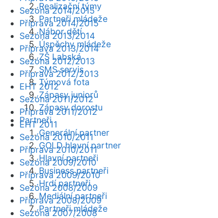
Realizační týmy
Sezóna 2014/2015
Partneři mládeže
Příprava 2014/2015
Nábor dětí
Sezóna 2013/2014
Úspěchy mládeže
Příprava 2013/2014
ZŠ Labská
Sezóna 2012/2013
SMS servis
Příprava 2012/2013
Týmová fota
EHT 2012
Zápasy juniorů
Sezóna 2011/2012
Zápasy dorostu
Příprava 2011/2012
Partneři
EHT 2011
Generální partner
Sezóna 2010/2011
GOLD hlavní partner
Příprava 2010/2011
Hlavní partneři
Sezóna 2009/2010
Business partneři
Příprava 2009/2010
Hrdí partneři
Sezóna 2008/2009
Mediální partneři
Příprava 2008/2009
Partneři mládeže
Sezóna 2007/2008