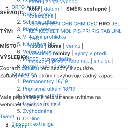
střed
|
2.liga východ
|
DRFG Arena
kolo
|
datum
|
SMĚR:
sestupně
|
SEŘADIT:
DRFG Arena
vzestupně
|
Schéma tribun
všechny
BEN
CHB
CHM
DEC
HRO
JBL
Plánek areny
TÝM:
KLT
KOB
LET
MOL
PIS
PRI
RIS
TAB
UNL
Virtuální prohlídka
VRC
Návštěvní řád
MÍSTO:
všude
|
doma
|
venku
|
Veřejné bruslení
všechny
|
remízy
|
výhry v prodl.
|
VÝSLEDKY:
PRESS: pro novináře
nájezdy
|
prodl. nebo náj.
|
s nulou
|
Rozpis ledové plochy
Zobrazit
tabulku
této sezóny a soutěže.
Vstupenky
Zadaným parametrům nevyhovuje žádný zápas.
Permanentky 18/19
Přípravná utkání 18/19
Vstupenky 18/19
Vaše připomínky k této stránce uvítáme na
Uvolňování míst
webmaster
@esports.cz.
Zvýhodněné
Tweet
On-line
Tipsport extraliga
A-tým