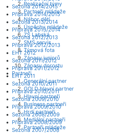
Realizační týmy
Sezóna 2014/2015
Partneři mládeže
Příprava 2014/2015
Nábor dětí
Sezóna 2013/2014
Úspěchy mládeže
Příprava 2013/2014
ZŠ Labská
Sezóna 2012/2013
SMS servis
Příprava 2012/2013
Týmová fota
EHT 2012
Zápasy juniorů
Sezóna 2011/2012
Zápasy dorostu
Příprava 2011/2012
Partneři
EHT 2011
Generální partner
Sezóna 2010/2011
GOLD hlavní partner
Příprava 2010/2011
Hlavní partneři
Sezóna 2009/2010
Business partneři
Příprava 2009/2010
Hrdí partneři
Sezóna 2008/2009
Mediální partneři
Příprava 2008/2009
Partneři mládeže
Sezóna 2007/2008