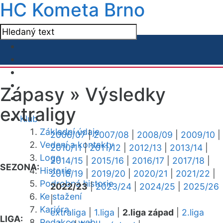
HC Kometa Brno
Zápasy »
Výsledky
extraligy
Klub
Základní údaje
2006/07
|
2007/08
|
2008/09
|
2009/10
|
Vedení a kontakty
2010/11
|
2011/12
|
2012/13
|
2013/14
|
Logo
2014/15
|
2015/16
|
2016/17
|
2017/18
|
SEZONA:
Historie
2018/19
|
2019/20
|
2020/21
|
2021/22
|
Podrobná historie
2022/23
|
2023/24
|
2024/25
|
2025/26
Ke stažení
|
Kariéra
extraliga
|
1.liga
|
2.liga západ
|
2.liga
LIGA:
Redakce webu