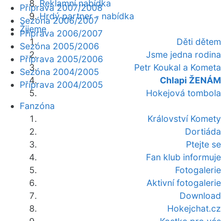
Reklamní nabídka
Příprava 2007/2008
Hrdý partner - nabídka
Sezóna 2006/2007
Žijeme
Příprava 2006/2007
Děti dětem
Sezóna 2005/2006
Jsme jedna rodina
Příprava 2005/2006
Petr Koukal a Kometa
Sezóna 2004/2005
Chlapi ŽENÁM
Příprava 2004/2005
Hokejová tombola
Fanzóna
Království Komety
Dortiáda
Ptejte se
Fan klub informuje
Fotogalerie
Aktivní fotogalerie
Download
Hokejchat.cz