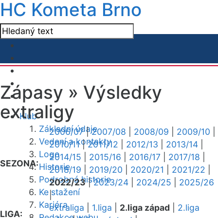
HC Kometa Brno
Zápasy »
Výsledky
extraligy
Klub
Základní údaje
2006/07
|
2007/08
|
2008/09
|
2009/10
|
Vedení a kontakty
2010/11
|
2011/12
|
2012/13
|
2013/14
|
Logo
2014/15
|
2015/16
|
2016/17
|
2017/18
|
SEZONA:
Historie
2018/19
|
2019/20
|
2020/21
|
2021/22
|
Podrobná historie
2022/23
|
2023/24
|
2024/25
|
2025/26
Ke stažení
|
Kariéra
extraliga
|
1.liga
|
2.liga západ
|
2.liga
LIGA:
Redakce webu