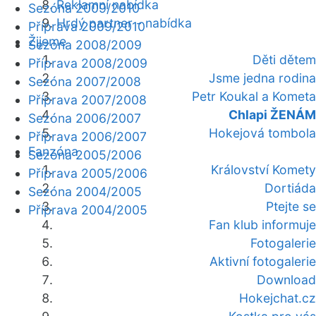
Reklamní nabídka
Sezóna 2009/2010
Hrdý partner - nabídka
Příprava 2009/2010
Žijeme
Sezóna 2008/2009
Děti dětem
Příprava 2008/2009
Jsme jedna rodina
Sezóna 2007/2008
Petr Koukal a Kometa
Příprava 2007/2008
Chlapi ŽENÁM
Sezóna 2006/2007
Hokejová tombola
Příprava 2006/2007
Fanzóna
Sezóna 2005/2006
Království Komety
Příprava 2005/2006
Dortiáda
Sezóna 2004/2005
Ptejte se
Příprava 2004/2005
Fan klub informuje
Fotogalerie
Aktivní fotogalerie
Download
Hokejchat.cz