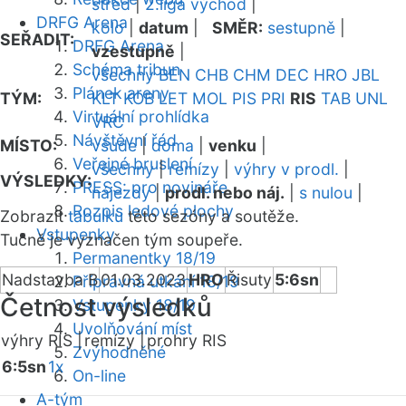
střed
|
2.liga východ
|
DRFG Arena
kolo
|
datum
|
SMĚR:
sestupně
|
SEŘADIT:
DRFG Arena
vzestupně
|
Schéma tribun
všechny
BEN
CHB
CHM
DEC
HRO
JBL
Plánek areny
TÝM:
KLT
KOB
LET
MOL
PIS
PRI
RIS
TAB
UNL
Virtuální prohlídka
VRC
Návštěvní řád
MÍSTO:
všude
|
doma
|
venku
|
Veřejné bruslení
všechny
|
remízy
|
výhry v prodl.
|
VÝSLEDKY:
PRESS: pro novináře
nájezdy
|
prodl. nebo náj.
|
s nulou
|
Rozpis ledové plochy
Zobrazit
tabulku
této sezóny a soutěže.
Vstupenky
Tučně je vyznačen tým soupeře.
Permanentky 18/19
Nadstavba B
01.03.2023
HRO
Řisuty
5:6sn
Přípravná utkání 18/19
Četnost výsledků
Vstupenky 18/19
Uvolňování míst
výhry RIS |
remízy |
prohry RIS
Zvýhodněné
6:5sn
1x
On-line
A-tým