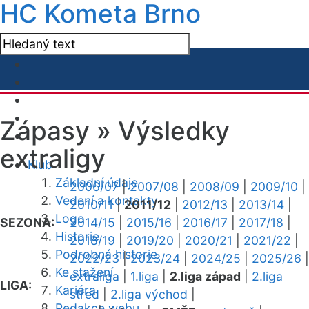
HC Kometa Brno
Zápasy »
Výsledky
extraligy
Klub
Základní údaje
2006/07
|
2007/08
|
2008/09
|
2009/10
|
Vedení a kontakty
2010/11
|
2011/12
|
2012/13
|
2013/14
|
Logo
SEZONA:
2014/15
|
2015/16
|
2016/17
|
2017/18
|
Historie
2018/19
|
2019/20
|
2020/21
|
2021/22
|
Podrobná historie
2022/23
|
2023/24
|
2024/25
|
2025/26
|
Ke stažení
extraliga
|
1.liga
|
2.liga západ
|
2.liga
LIGA:
Kariéra
střed
|
2.liga východ
|
Redakce webu