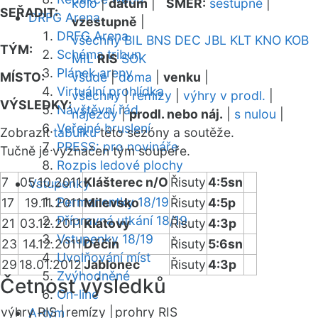
kolo
|
datum
|
SMĚR:
sestupně
|
SEŘADIT:
DRFG Arena
vzestupně
|
DRFG Arena
všechny
BIL
BNS
DEC
JBL
KLT
KNO
KOB
TÝM:
Schéma tribun
MIL
RIS
SOK
Plánek areny
MÍSTO:
všude
|
doma
|
venku
|
Virtuální prohlídka
všechny
|
remízy
|
výhry v prodl.
|
VÝSLEDKY:
Návštěvní řád
nájezdy
|
prodl. nebo náj.
|
s nulou
|
Veřejné bruslení
Zobrazit
tabulku
této sezóny a soutěže.
PRESS: pro novináře
Tučně je vyznačen tým soupeře.
Rozpis ledové plochy
7
05.10.2011
Klášterec n/O
Řisuty
4:5sn
Vstupenky
Permanentky 18/19
17
19.11.2011
Milevsko
Řisuty
4:5p
Přípravná utkání 18/19
21
03.12.2011
Klatovy
Řisuty
4:3p
Vstupenky 18/19
23
14.12.2011
Děčín
Řisuty
5:6sn
Uvolňování míst
29
18.01.2012
Jablonec
Řisuty
4:3p
Zvýhodněné
Četnost výsledků
On-line
výhry RIS |
remízy |
prohry RIS
A-tým