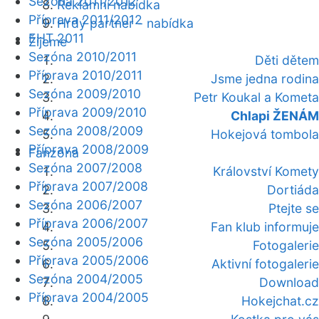
Sezóna 2011/2012
Reklamní nabídka
Příprava 2011/2012
Hrdý partner - nabídka
EHT 2011
Žijeme
Sezóna 2010/2011
Děti dětem
Příprava 2010/2011
Jsme jedna rodina
Sezóna 2009/2010
Petr Koukal a Kometa
Příprava 2009/2010
Chlapi ŽENÁM
Sezóna 2008/2009
Hokejová tombola
Příprava 2008/2009
Fanzóna
Sezóna 2007/2008
Království Komety
Příprava 2007/2008
Dortiáda
Sezóna 2006/2007
Ptejte se
Příprava 2006/2007
Fan klub informuje
Sezóna 2005/2006
Fotogalerie
Příprava 2005/2006
Aktivní fotogalerie
Sezóna 2004/2005
Download
Příprava 2004/2005
Hokejchat.cz