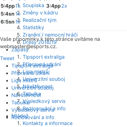
Soupiska
5:4pp
1x
3:4pp
2x
Změny v kádru
5:4sn
1x
Realizační tým
6:5sn
1x
Statistiky
Zranění / nemocní hráči
Vaše připomínky k této stránce uvítáme na
Dresy 2018/19
webmaster
@esports.cz.
Zápasy
Tipsport extraliga
Tweet
Přípravná utkání
Tipsport extraliga
Liga mistrů
Přípravná utkání
Univerzitní souboj
Liga mistrů
Návštěvnost
Univerzitní souboj
Tabulka
Návštěvnost
Výsledkový servis
Tabulka
Rozlosování a info
Výsledkový servis
Mládež
Rozlosování a info
Kontakty a informace