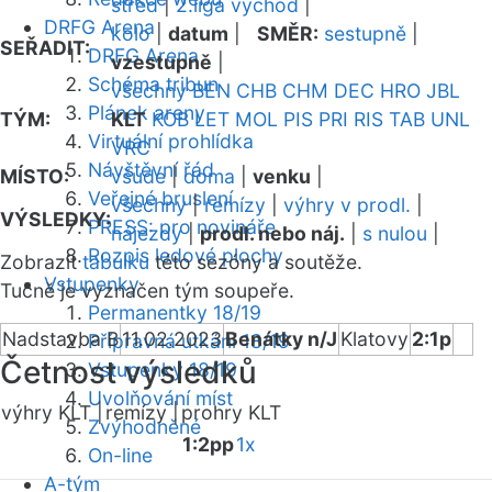
střed
|
2.liga východ
|
DRFG Arena
kolo
|
datum
|
SMĚR:
sestupně
|
SEŘADIT:
DRFG Arena
vzestupně
|
Schéma tribun
všechny
BEN
CHB
CHM
DEC
HRO
JBL
Plánek areny
TÝM:
KLT
KOB
LET
MOL
PIS
PRI
RIS
TAB
UNL
Virtuální prohlídka
VRC
Návštěvní řád
MÍSTO:
všude
|
doma
|
venku
|
Veřejné bruslení
všechny
|
remízy
|
výhry v prodl.
|
VÝSLEDKY:
PRESS: pro novináře
nájezdy
|
prodl. nebo náj.
|
s nulou
|
Rozpis ledové plochy
Zobrazit
tabulku
této sezóny a soutěže.
Vstupenky
Tučně je vyznačen tým soupeře.
Permanentky 18/19
Nadstavba B
11.02.2023
Benátky n/J
Klatovy
2:1p
Přípravná utkání 18/19
Četnost výsledků
Vstupenky 18/19
Uvolňování míst
výhry KLT |
remízy |
prohry KLT
Zvýhodněné
1:2pp
1x
On-line
A-tým