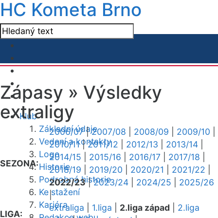
HC Kometa Brno
Zápasy »
Výsledky
extraligy
Klub
Základní údaje
2006/07
|
2007/08
|
2008/09
|
2009/10
|
Vedení a kontakty
2010/11
|
2011/12
|
2012/13
|
2013/14
|
Logo
2014/15
|
2015/16
|
2016/17
|
2017/18
|
SEZONA:
Historie
2018/19
|
2019/20
|
2020/21
|
2021/22
|
Podrobná historie
2022/23
|
2023/24
|
2024/25
|
2025/26
Ke stažení
|
Kariéra
extraliga
|
1.liga
|
2.liga západ
|
2.liga
LIGA:
Redakce webu