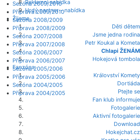
Reklamní nabídka
Sezóna 2009/2010
Hrdý partner - nabídka
Příprava 2009/2010
Žijeme
Sezóna 2008/2009
Děti dětem
Příprava 2008/2009
Jsme jedna rodina
Sezóna 2007/2008
Petr Koukal a Kometa
Příprava 2007/2008
Chlapi ŽENÁM
Sezóna 2006/2007
Hokejová tombola
Příprava 2006/2007
Fanzóna
Sezóna 2005/2006
Království Komety
Příprava 2005/2006
Dortiáda
Sezóna 2004/2005
Ptejte se
Příprava 2004/2005
Fan klub informuje
Fotogalerie
Aktivní fotogalerie
Download
Hokejchat.cz